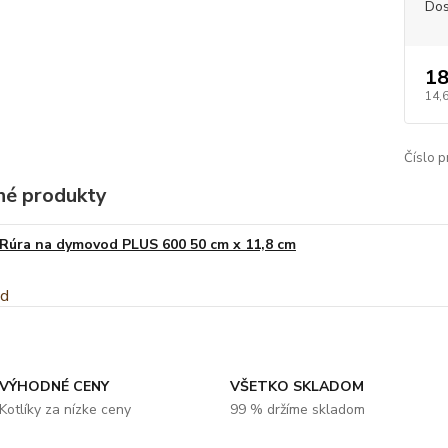
Dos
18
14,
Číslo p
é produkty
Rúra na dymovod PLUS 600 50 cm x 11,8 cm
VÝHODNÉ CENY
VŠETKO SKLADOM
Kotlíky za nízke ceny
99 % držíme skladom