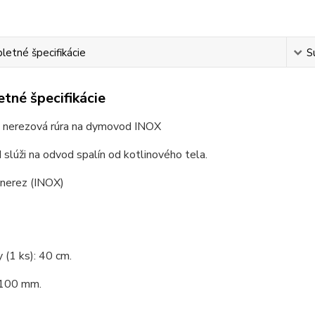
etné špecifikácie
S
tné špecifikácie
 nerezová rúra na dymovod INOX
lúži na odvod spalín od kotlinového tela.
 nerez (INOX)
y (1 ks): 40 cm.
 100 mm.