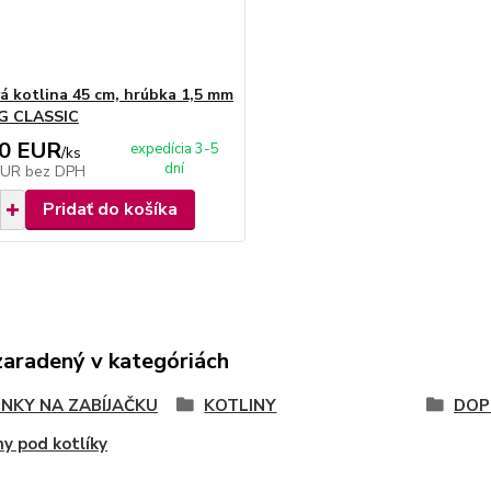
á kotlina 45 cm, hrúbka 1,5 mm
 CLASSIC
00 EUR
expedícia 3-5
/
ks
dní
EUR
bez DPH
Pridať do košíka
zaradený v kategóriách
NKY NA ZABÍJAČKU
KOTLINY
DOP
ny pod kotlíky