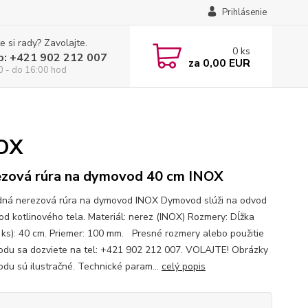
Prihlásenie
e si rady? Zavolajte.
0
ks
p: +421 902 212 007
za
0,00 EUR
0 - do 16:00 hod
NOX
zová rúra na dymovod 40 cm INOX
ná nerezová rúra na dymovod INOX Dymovod slúži na odvod
 od kotlinového tela. Materiál: nerez (INOX) Rozmery: Dĺžka
1 ks): 40 cm. Priemer: 100 mm. Presné rozmery alebo použitie
du sa dozviete na tel: +421 902 212 007. VOLAJTE! Obrázky
du sú ilustračné. Technické param...
celý popis