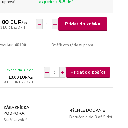
tupnosť
expedícia 3-5 dní
,00 EUR
/
ks
Pridať do košíka
63 EUR
bez DPH
roduktu:
401001
Strážiť cenu / dostupnosť
expedícia 3-5 dní
Pridať do košíka
10,00 EUR
/
ks
8,13 EUR
bez DPH
ZÁKAZNÍCKA
RÝCHLE DODANIE
PODPORA
Doručenie do 3 až 5 dní
Stačí zavolať