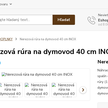
tovaru
Neviet
Hľadať
Esho
od 8:0
DOPLNKY
Nerezová rúra na dymovod 40 cm INOX
zová rúra na dymovod 40 cm I
Nere
Náhrad
spalín
rúry (
dymovo
dymovo