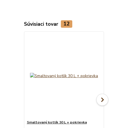
Súvisiaci tovar
12
Smaltovaný kotlík 30 L + pokrievka
Smaltovaný k
naberačka