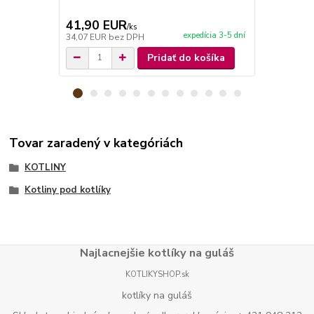
41,90 EUR
40,00 E
/
ks
expedícia 3-5 dní
34,07 EUR
bez DPH
32,52 EUR
b
Pridať do košíka
Tovar zaradený v kategóriách
KOTLINY
Kotliny pod kotlíky
Najlacnejšie kotlíky na guláš
KOTLIKYSHOP.sk
kotlíky na guláš