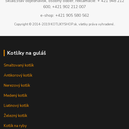
Sklad,stav objednávok, osobný odber, reklamácie: + 421 948 212
600, +421 902 212 007
e-shop: +421 905 580 562
Copyright © 2014-2019 KOTLIKYSHOP.sk, všetky práva vyhradené..
Kotlíky na guláš
Smaltovaný kotlík
Antikorový kotlík
Nerezový kotlík
Medený kotlík
Liatinový kotlík
Železný kotlík
Kotlík na ryby