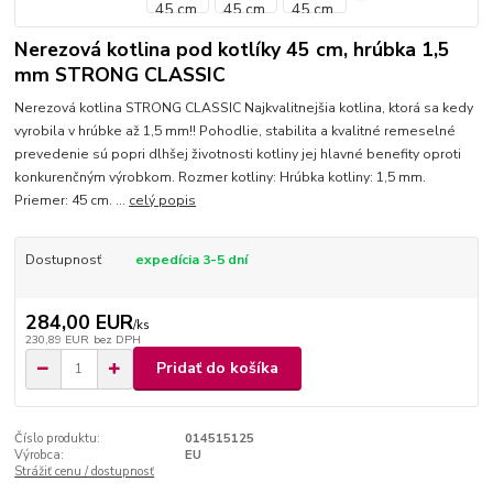
Nerezová kotlina pod kotlíky 45 cm, hrúbka 1,5
mm STRONG CLASSIC
Nerezová kotlina STRONG CLASSIC Najkvalitnejšia kotlina, ktorá sa kedy
vyrobila v hrúbke až 1,5 mm!! Pohodlie, stabilita a kvalitné remeselné
prevedenie sú popri dlhšej životnosti kotliny jej hlavné benefity oproti
konkurenčným výrobkom. Rozmer kotliny: Hrúbka kotliny: 1,5 mm.
Priemer: 45 cm. ...
celý popis
Dostupnosť
expedícia 3-5 dní
284,00 EUR
/
ks
230,89 EUR
bez DPH
Pridať do košíka
Číslo produktu:
014515125
Výrobca:
EU
Strážiť cenu / dostupnosť