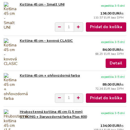
Kotlina 45 cm - Smalt UNI
expedícia 3-5 dní
136,00 EUR
/
ks
110,57 EUR
bez DPH
Pridať do košíka
Kotlina 45 cm - kovová CLASIC
expedícia 3-5 dní
84,00 EUR
/
ks
68,29 EUR
bez DPH
Detail
Kotlina 45 cm + ohňovzdorná farba
expedícia 3-5 dní
89,00 EUR
/
ks
72,36 EUR
bez DPH
Pridať do košíka
Hrubostenná kotlina 45 cm (1,5 mm)
expedícia 3-5 dní
STRONG + žiaruvzdorná farba Plus 600
134,00 EUR
/
ks
108,94 EUR
bez DPH