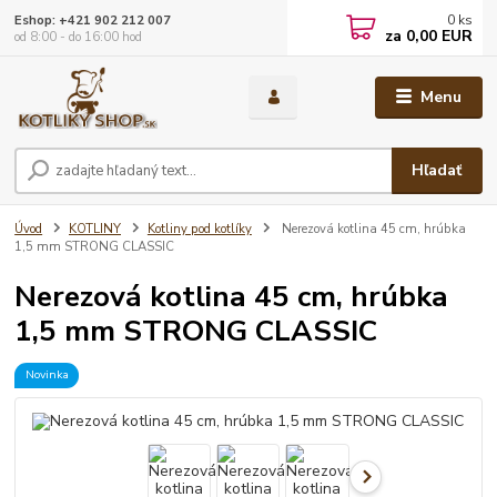
0
ks
Eshop: +421 902 212 007
za
0,00 EUR
od 8:00 - do 16:00 hod
Menu
Hľadať
Úvod
KOTLINY
Kotliny pod kotlíky
Nerezová kotlina 45 cm, hrúbka
1,5 mm STRONG CLASSIC
Nerezová kotlina 45 cm, hrúbka
1,5 mm STRONG CLASSIC
Novinka