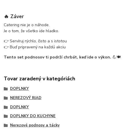
🔥 Záver
Catering nie je o náhode.
Je o tom, že všetko ide hladko.
👉 Servíruj rýchlo, čisto a s istotou
👉 Buď pripravený na každú akciu
Tento set podnosov ti podrží chrbát, keď ide o výkon.
💪🍽️
Tovar zaradený v kategóriách
DOPLNKY
NEREZOVÝ RIAD
DOPLNKY
DOPLNKY DO KUCHYNE
Nerezové podnosy a tácky