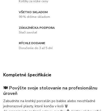
Kotlíky za nízke ceny
VŠETKO SKLADOM
99 % držíme skladom
ZÁKAZNÍCKA PODPORA
Stačí zavolať
RÝCHLE DODANIE
Doručenie do 3 až 5 dní
Kompletné špecifikácie
🍽️ Povýšte svoje stolovanie na profesionálnu
úroveň
Zabudnite na krehký porcelán po babke alebo nevzhľadné
jednorazové plasty, ktoré končia v koši 🗑️