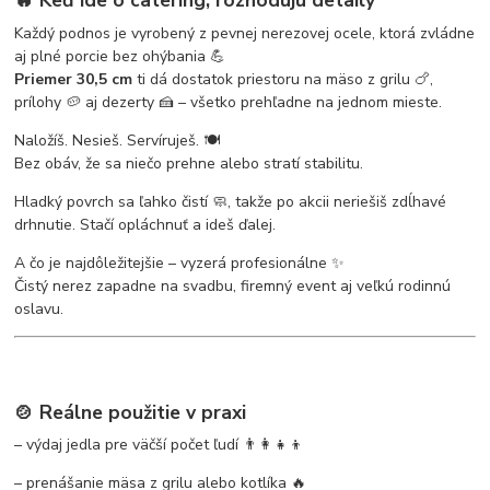
Každý podnos je vyrobený z pevnej nerezovej ocele, ktorá zvládne
aj plné porcie bez ohýbania 💪
Priemer 30,5 cm
ti dá dostatok priestoru na mäso z grilu 🍗,
prílohy 🥔 aj dezerty 🍰 – všetko prehľadne na jednom mieste.
Naložíš. Nesieš. Servíruješ. 🍽️
Bez obáv, že sa niečo prehne alebo stratí stabilitu.
Hladký povrch sa ľahko čistí 🧼, takže po akcii neriešiš zdĺhavé
drhnutie. Stačí opláchnuť a ideš ďalej.
A čo je najdôležitejšie – vyzerá profesionálne ✨
Čistý nerez zapadne na svadbu, firemný event aj veľkú rodinnú
oslavu.
🍲 Reálne použitie v praxi
– výdaj jedla pre väčší počet ľudí 👨‍👩‍👧‍👦
– prenášanie mäsa z grilu alebo kotlíka 🔥