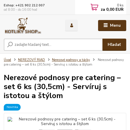
0
ks
Eshop: +421 902 212 007
za
0,00 EUR
od 8:00 - do 16:00 hod
Menu
Hľadať
Úvod
NEREZOVÝ RIAD
Nerezové podnosy a tácky
Nerezové podnosy
pre catering – set 6 ks (30,5cm) - Servíruj s istotou a štýlom
Nerezové podnosy pre catering –
set 6 ks (30,5cm) - Servíruj s
istotou a štýlom
Novinka