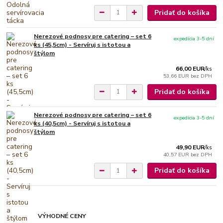
Pridať do košíka
Nerezové podnosy pre catering – set 6
expedícia 3-5 dní
ks (45,5cm) - Servíruj s istotou a
štýlom
66,00 EUR
/
ks
53,66 EUR
bez DPH
Pridať do košíka
Nerezové podnosy pre catering – set 6
expedícia 3-5 dní
ks (40,5cm) - Servíruj s istotou a
štýlom
49,90 EUR
/
ks
40,57 EUR
bez DPH
Pridať do košíka
VÝHODNÉ CENY