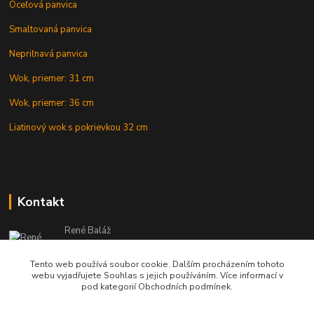
Oceľová panvica
Smaltovaná panvica
Nepriľnavá panvica
Wok, priemer: 31 cm
Wok, priemer: 36 cm
Liatinový wok s pokrievkou 32 cm
Kontakt
René Baláž
Eshop: +421 902 212 007
od 8:00 - do 16:00 hod
Tento web používá soubor cookie. Dalším procházením tohoto
webu vyjadřujete Souhlas s jejich používáním. Více informací v
info@kotlikyshop.sk
pod kategorií Obchodních podmínek.