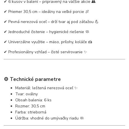
✔ 6 kusov v balení – pripravený na väčšie akcie 👥
✔ Priemer 30,5 cm – ideálny na veľké porcie 🍖
✔ Pevná nerezová oceľ – drží tvar aj pod záťažou 💪
✔ Jednoduché čistenie – hygienické riešenie 🧼
✔ Univerzálne využitie – mäso, prílohy, koláče 🍰
✔ Profesionálny vzhľad – čisté servírovanie ✨
⚙️ Technické parametre
Materiál: leštená nerezová oceľ ✨
Tvar: oválny
Obsah balenia: 6 ks
Rozmer: 30,5 cm
Farba: strieborná
Údržba: vhodné do umývačky riadu 🧼