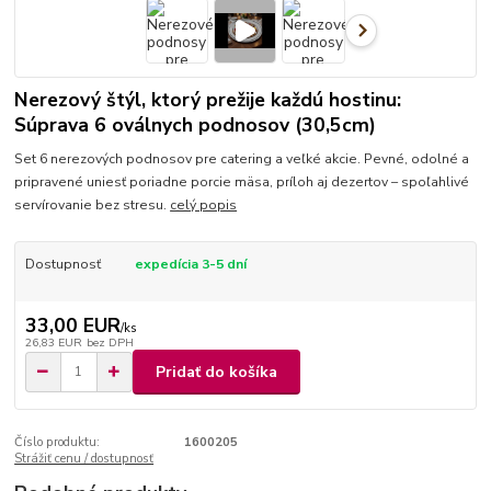
Nerezový štýl, ktorý prežije každú hostinu:
Súprava 6 oválnych podnosov (30,5cm)
Set 6 nerezových podnosov pre catering a veľké akcie. Pevné, odolné a
pripravené uniesť poriadne porcie mäsa, príloh aj dezertov – spoľahlivé
servírovanie bez stresu.
celý popis
Dostupnosť
expedícia 3-5 dní
33,00 EUR
/
ks
26,83 EUR
bez DPH
Pridať do košíka
Číslo produktu:
1600205
Strážiť cenu / dostupnosť