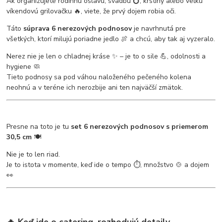
Ak organizujete rodinnú oslavu, svadbu 💍, krstiny alebo veľkú
víkendovú grilovačku 🔥, viete, že prvý dojem robia oči.
Táto
súprava 6 nerezových podnosov
je navrhnutá pre
všetkých, ktorí milujú poriadne jedlo 🍖 a chcú, aby tak aj vyzeralo.
Nerez nie je len o chladnej kráse ✨ – je to o sile 💪, odolnosti a
hygiene 🧼
Tieto podnosy sa pod váhou naloženého pečeného kolena
neohnú a v teréne ich nerozbije ani ten najväčší zmätok.
Presne na toto je tu
set 6 nerezových podnosov s priemerom
30,5 cm
🍽️
Nie je to len riad.
Je to istota v momente, keď ide o tempo ⏱️, množstvo 🍲 a dojem
👀
🔥 Keď ide o catering, rozhodujú detaily