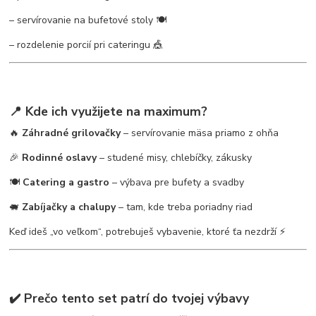
– servírovanie na bufetové stoly 🍽️
– rozdelenie porcií pri cateringu 🎪
📍 Kde ich využijete na maximum?
🔥
Záhradné grilovačky
– servírovanie mäsa priamo z ohňa
🎉
Rodinné oslavy
– studené misy, chlebíčky, zákusky
🍽️
Catering a gastro
– výbava pre bufety a svadby
🐖
Zabíjačky a chalupy
– tam, kde treba poriadny riad
Keď ideš „vo veľkom“, potrebuješ vybavenie, ktoré ťa nezdrží ⚡
✔️ Prečo tento set patrí do tvojej výbavy