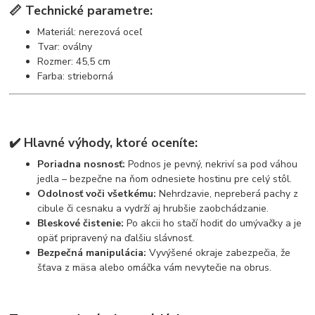
📏 Technické parametre:
Materiál: nerezová oceľ
Tvar: oválny
Rozmer: 45,5 cm
Farba: strieborná
✔️
Hlavné výhody, ktoré oceníte:
Poriadna nosnosť:
Podnos je pevný, nekriví sa pod váhou
jedla – bezpečne na ňom odnesiete hostinu pre celý stôl.
Odolnosť voči všetkému:
Nehrdzavie, nepreberá pachy z
cibule či cesnaku a vydrží aj hrubšie zaobchádzanie.
Bleskové čistenie:
Po akcii ho stačí hodiť do umývačky a je
opäť pripravený na ďalšiu slávnosť.
Bezpečná manipulácia:
Vyvýšené okraje zabezpečia, že
šťava z mäsa alebo omáčka vám nevytečie na obrus.