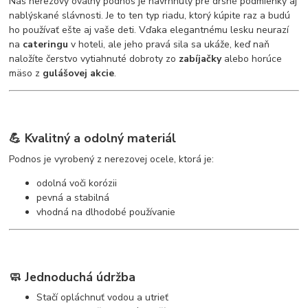
Náš nerezový oválny podnos je navrhnutý pre drsné podmienky aj
nablýskané slávnosti. Je to ten typ riadu, ktorý kúpite raz a budú
ho používať ešte aj vaše deti. Vďaka elegantnému lesku neurazí
na
cateringu
v hoteli, ale jeho pravá sila sa ukáže, keď naň
naložíte čerstvo vytiahnuté dobroty zo
zabíjačky
alebo horúce
mäso z
gulášovej akcie
.
💪 Kvalitný a odolný materiál
Podnos je vyrobený z nerezovej ocele, ktorá je:
odolná voči korózii
pevná a stabilná
vhodná na dlhodobé používanie
🧼 Jednoduchá údržba
Stačí opláchnuť vodou a utrieť