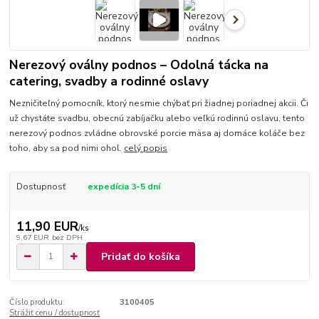
Nerezový oválny podnos – Odolná tácka na
catering, svadby a rodinné oslavy
Nezničiteľný pomocník, ktorý nesmie chýbať pri žiadnej poriadnej akcii. Či
už chystáte svadbu, obecnú zabíjačku alebo veľkú rodinnú oslavu, tento
nerezový podnos zvládne obrovské porcie mäsa aj domáce koláče bez
toho, aby sa pod nimi ohol.
celý popis
Dostupnosť
expedícia 3-5 dní
11,90 EUR
/
ks
9,67 EUR
bez DPH
Pridať do košíka
Číslo produktu:
3100405
Strážiť cenu / dostupnosť