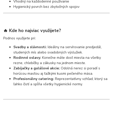
Vhodný na každodenné používanie
Hygienický povrch bez zbytočných spojov
🔥 Kde ho najviac využijete?
Podnos využijete pri:
Svadby a slávnosti:
Ideálny na servírovanie predjedál,
studených mís alebo svadobných výslužiek.
Rodinné oslavy:
Konečne máte dosť miesta na všetky
rezne, chlebíčky a zákusky na jednom mieste.
Zabíjačky a gulášové akcie:
Odolná nerez si poradí s
horúcou masťou aj ťažkými kusmi pečeného mäsa.
Profesionálny catering:
Reprezentatívny vzhľad, ktorý sa
ľahko čistí a spĺňa všetky hygienické normy.