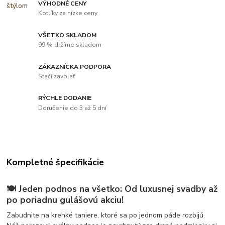
VÝHODNÉ CENY
Kotlíky za nízke ceny
VŠETKO SKLADOM
99 % držíme skladom
ZÁKAZNÍCKA PODPORA
Stačí zavolať
RÝCHLE DODANIE
Doručenie do 3 až 5 dní
Kompletné špecifikácie
🍽️
Jeden podnos na všetko: Od luxusnej svadby až
po poriadnu gulášovú akciu!
Zabudnite na krehké taniere, ktoré sa po jednom páde rozbijú.