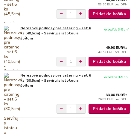
66,00 EUR
/
ks
53,66 EUR
bez DPH
Pridať do košíka
Nerezové podnosy pre catering – set 6
expedícia 3-5 dní
ks (40,5cm) - Servíruj s istotou a
štýlom
49,90 EUR
/
ks
40,57 EUR
bez DPH
Pridať do košíka
Nerezové podnosy pre catering – set 6
expedícia 3-5 dní
ks (30,5cm) - Servíruj s istotou a
štýlom
33,00 EUR
/
ks
26,83 EUR
bez DPH
Pridať do košíka