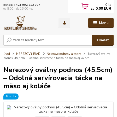
0
ks
Eshop: +421 902 212 007
za
0,00 EUR
od 8:00 - do 16:00 hod
Menu
Hľadať
Úvod
NEREZOVÝ RIAD
Nerezové podnosy a tácky
Nerezový oválny
podnos (45,5cm) – Odolná servírovacia tácka na mäso aj koláče
Nerezový oválny podnos (45,5cm)
– Odolná servírovacia tácka na
mäso aj koláče
Novinka