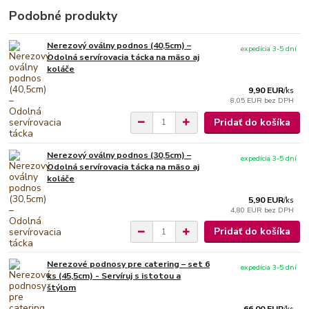
Podobné produkty
Nerezový oválny podnos (40,5cm) –
expedícia 3-5 dní
Odolná servírovacia tácka na mäso aj
koláče
9,90 EUR
/
ks
8,05 EUR
bez DPH
Pridať do košíka
Nerezový oválny podnos (30,5cm) –
expedícia 3-5 dní
Odolná servírovacia tácka na mäso aj
koláče
5,90 EUR
/
ks
4,80 EUR
bez DPH
Pridať do košíka
Nerezové podnosy pre catering – set 6
expedícia 3-5 dní
ks (45,5cm) - Servíruj s istotou a
štýlom