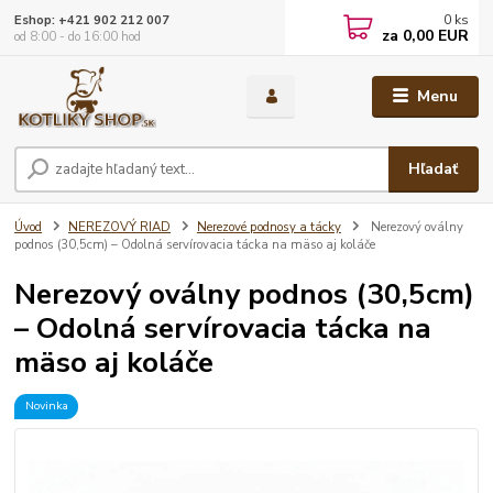
0
ks
Eshop: +421 902 212 007
za
0,00 EUR
od 8:00 - do 16:00 hod
Menu
Hľadať
Úvod
NEREZOVÝ RIAD
Nerezové podnosy a tácky
Nerezový oválny
podnos (30,5cm) – Odolná servírovacia tácka na mäso aj koláče
Nerezový oválny podnos (30,5cm)
– Odolná servírovacia tácka na
mäso aj koláče
Novinka