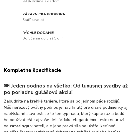
99 % držíme skladom
ZÁKAZNÍCKA PODPORA
Stačí zavolať
RÝCHLE DODANIE
Doručenie do 3 až 5 dní
Kompletné špecifikácie
🍽️
Jeden podnos na všetko: Od luxusnej svadby až
po poriadnu gulášovú akciu!
Zabudnite na krehké taniere, ktoré sa po jednom páde rozbijú.
Náš nerezový oválny podnos je navrhnutý pre drsné podmienky aj
nablýskané slávnosti. Je to ten typ riadu, ktorý kúpite raz a budú
ho používať ešte aj vaše deti. Vďaka elegantnému lesku neurazí
na
cateringu
v hoteli, ale jeho pravá sila sa ukáže, keď naň