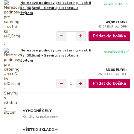
Nerezové podnosy pre catering – set 6
expedícia 3-5 dní
ks (40,5cm) - Servíruj s istotou a
štýlom
49,90 EUR
/
ks
40,57 EUR
bez DPH
Pridať do košíka
Nerezové podnosy pre catering – set 6
expedícia 3-5 dní
ks (30,5cm) - Servíruj s istotou a
štýlom
33,00 EUR
/
ks
26,83 EUR
bez DPH
Pridať do košíka
VÝHODNÉ CENY
Kotlíky za nízke ceny
VŠETKO SKLADOM