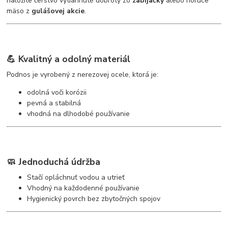
naložíte čerstvo vytiahnuté dobroty zo
zabíjačky
alebo horúce
mäso z
gulášovej akcie
.
💪 Kvalitný a odolný materiál
Podnos je vyrobený z nerezovej ocele, ktorá je:
odolná voči korózii
pevná a stabilná
vhodná na dlhodobé používanie
🧼 Jednoduchá údržba
Stačí opláchnuť vodou a utrieť
Vhodný na každodenné používanie
Hygienický povrch bez zbytočných spojov