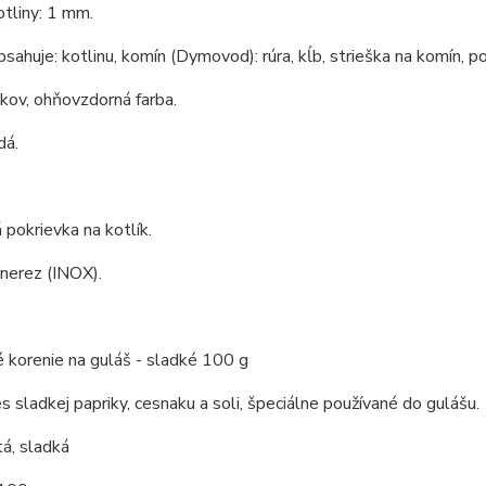
tliny: 1 mm.
bsahuje: kotlinu, komín (Dymovod): rúra, kĺb, strieška na komín, po
 kov, ohňovzdorná farba.
dá.
pokrievka na kotlík.
 nerez (INOX).
 korenie na guláš - sladké 100 g
s sladkej papriky, cesnaku a soli, špeciálne používané do gulášu.
á, sladká