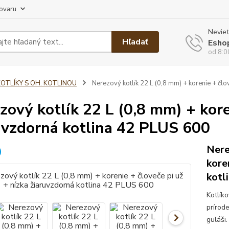
tovaru
Neviet
Hľadať
Esho
od 8:0
KOTLÍKY S OH. KOTLINOU
Nerezový kotlík 22 L (0,8 mm) + korenie + člo
zový kotlík 22 L (0,8 mm) + kore
uvzdorná kotlina 42 PLUS 600
Nere
kore
kotl
Kotlík
prírod
guláši