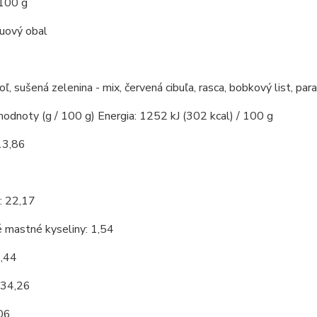
 100 g
kuový obal
soľ, sušená zelenina - mix, červená cibuľa, rasca, bobkový list, par
hodnoty (g / 100 g) Energia: 1252 kJ (302 kcal) / 100 g
13,86
7
: 22,17
 mastné kyseliny: 1,54
9,44
 34,26
,06