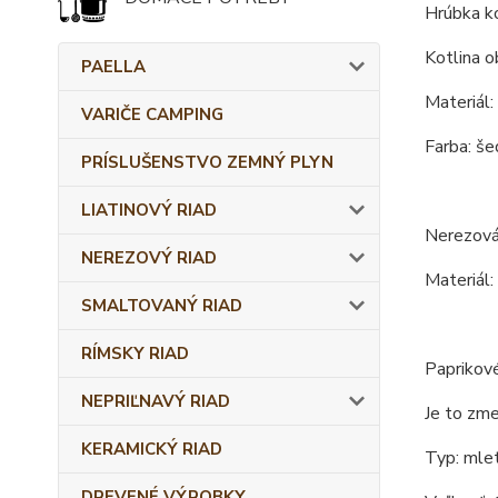
Hrúbka ko
Kotlina o
PAELLA
Materiál:
VARIČE CAMPING
Farba: še
PRÍSLUŠENSTVO ZEMNÝ PLYN
LIATINOVÝ RIAD
Nerezová 
NEREZOVÝ RIAD
Materiál:
SMALTOVANÝ RIAD
RÍMSKY RIAD
Paprikové
NEPRIĽNAVÝ RIAD
Je to zme
KERAMICKÝ RIAD
Typ: mlet
DREVENÉ VÝROBKY