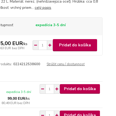
 22 L. Materiál: nerez, (nehrdzavejúca oceľ). Hrúbka: cca 0,8
ľkosť: vrchný priem...
celý popis
tupnosť
expedícia 3-5 dní
5,00 EUR
/
ks
Pridať do košíka
,63 EUR
bez DPH
roduktu:
0224212538600
Strážiť cenu / dostupnosť
Pridať do košíka
expedícia 3-5 dní
99,00 EUR
/
ks
80,49 EUR
bez DPH
Pridať do košíka