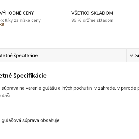
VÝHODNÉ CENY
VŠETKO SKLADOM
Kotlíky za nízke ceny
99 % držíme skladom
etné špecifikácie
S
tné špecifikácie
 súprava na varenie gulášu a iných pochutín v záhrade, v prírode 
láši.
 gulášová súprava obsahuje: