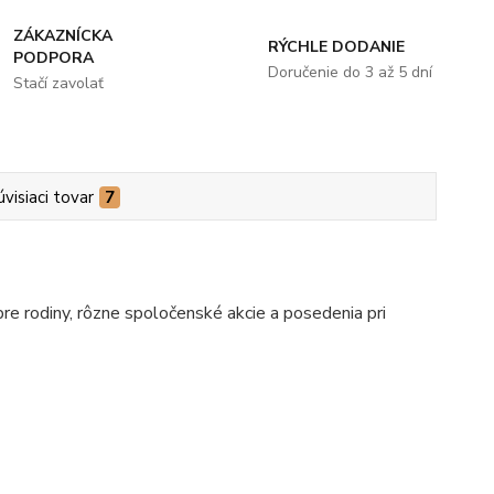
ZÁKAZNÍCKA
RÝCHLE DODANIE
PODPORA
Doručenie do 3 až 5 dní
Stačí zavolať
úvisiaci tovar
7
pre rodiny, rôzne spoločenské akcie a posedenia pri