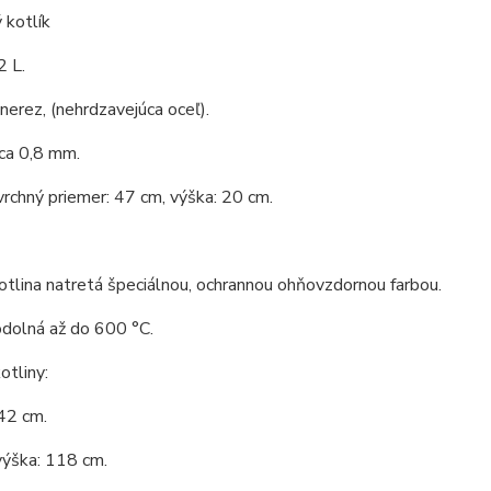
 kotlík
2 L.
 nerez, (nehrdzavejúca oceľ).
ca 0,8 mm.
vrchný priemer: 47 cm, výška: 20 cm.
tlina natretá špeciálnou, ochrannou ohňovzdornou farbou.
odolná až do 600 °C.
tliny:
42 cm.
výška: 118 cm.