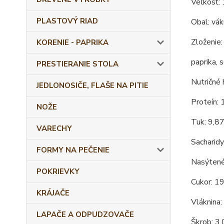
Veľkosť:
PLASTOVÝ RIAD
Obal: vá
Zloženie:
KORENIE - PAPRIKA
paprika, 
PRESTIERANIE STOLA
Nutričné 
JEDLONOSIČE, FLAŠE NA PITIE
Proteín: 
NOŽE
Tuk: 9,8
VARECHY
Sacharidy
FORMY NA PEČENIE
Nasýtené
POKRIEVKY
Cukor: 1
KRÁJAČE
Vláknina:
LAPAČE A ODPUDZOVAČE
Škrob: 3