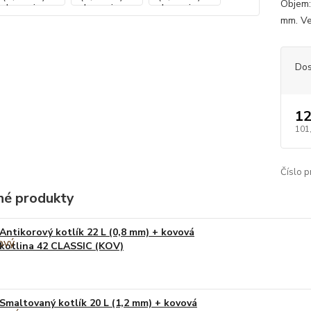
Objem:
mm. Ve
Dos
12
101
Číslo p
é produkty
Antikorový kotlík 22 L (0,8 mm) + kovová
kotlina 42 CLASSIC (KOV)
Smaltovaný kotlík 20 L (1,2 mm) + kovová