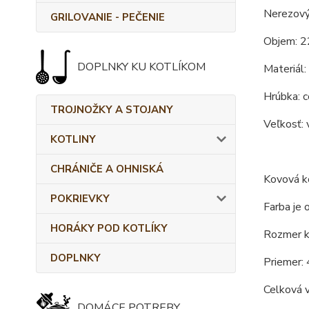
Nerezový
GRILOVANIE - PEČENIE
Objem: 2
DOPLNKY KU KOTLÍKOM
Materiál:
Hrúbka: c
TROJNOŽKY A STOJANY
Veľkosť: 
KOTLINY
CHRÁNIČE A OHNISKÁ
Kovová ko
POKRIEVKY
Farba je 
HORÁKY POD KOTLÍKY
Rozmer ko
DOPLNKY
Priemer: 
Celková 
DOMÁCE POTREBY