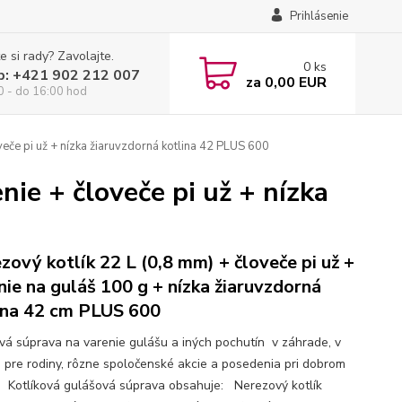
Prihlásenie
e si rady? Zavolajte.
0
ks
p: +421 902 212 007
za
0,00 EUR
0 - do 16:00 hod
veče pi už + nízka žiaruvzdorná kotlina 42 PLUS 600
nie + človeče pi už + nízka
zový kotlík 22 L (0,8 mm) + človeče pi už +
nie na guláš 100 g + nízka žiaruvzdorná
ina 42 cm PLUS 600
ová súprava na varenie gulášu a iných pochutín v záhrade, v
e pre rodiny, rôzne spoločenské akcie a posedenia pri dobrom
. Kotlíková gulášová súprava obsahuje: Nerezový kotlík