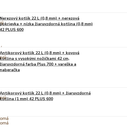
Nerezový kotlík 22 L (0,8 mm) + nerezová
pokrievka + nízka žiaruvzdorná kotlina (0,8 mm)
42 PLUS 600
Antikorový kotlík 22 L (0,8 mm) + kovová
kotlina s vysokými nožičkami 42 cm,
žiaruvzdorná farba Plus 700 + vareška a
naberačka
Antikorový kotlík 22 L (0,8 mm) + žiaruvzdorná
kotlina (1 mm) 42 PLUS 600