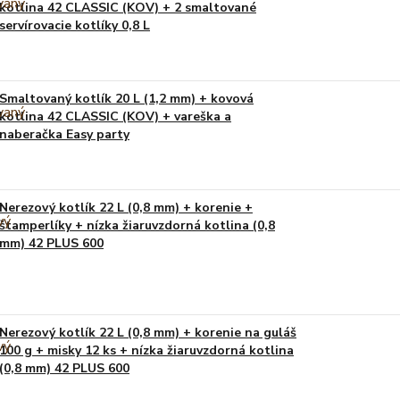
kotlina 42 CLASSIC (KOV) + 2 smaltované
servírovacie kotlíky 0,8 L
Smaltovaný kotlík 20 L (1,2 mm) + kovová
kotlina 42 CLASSIC (KOV) + vareška a
naberačka Easy party
Nerezový kotlík 22 L (0,8 mm) + korenie +
štamperlíky + nízka žiaruvzdorná kotlina (0,8
mm) 42 PLUS 600
Nerezový kotlík 22 L (0,8 mm) + korenie na guláš
100 g + misky 12 ks + nízka žiaruvzdorná kotlina
(0,8 mm) 42 PLUS 600