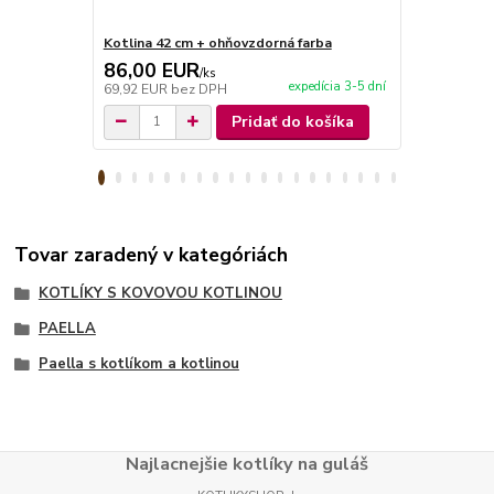
Kotlina 42 cm + ohňovzdorná farba
Vidlička na 
86,00 EUR
6,90 EU
/
ks
expedícia 3-5 dní
69,92 EUR
bez DPH
5,61 EUR
be
Pridať do košíka
Tovar zaradený v kategóriách
KOTLÍKY S KOVOVOU KOTLINOU
PAELLA
Paella s kotlíkom a kotlinou
Najlacnejšie kotlíky na guláš