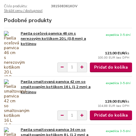
Číslo produktu:
381508361KOV
Strážiť cenu / dostupnosť
Podobné produkty
Paella oceľová panvica 46 cm s
expedícia 3-5 dní
nerezovým kotlíkom 20 L (0,8 mm) a
kotlinou
123,00 EUR
/
ks
100,00 EUR
bez DPH
Pridať do košíka
Paella smaltovaná panvica 42 cm so
expedícia 3-5 dní
smaltovaným kotlíkom 16 L (1,2 mm) a
kotlinou
129,00 EUR
/
ks
104,88 EUR
bez DPH
Pridať do košíka
Paella smaltovaná panvica 34 cm so
expedícia 3-5 dní
smaltovaným kotlíkom 8 L (1,2 mm) a