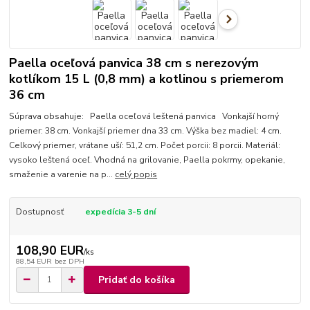
Paella oceľová panvica 38 cm s nerezovým
kotlíkom 15 L (0,8 mm) a kotlinou s priemerom
36 cm
Súprava obsahuje: Paella oceľová leštená panvica Vonkajší horný
priemer: 38 cm. Vonkajší priemer dna 33 cm. Výška bez madiel: 4 cm.
Celkový priemer, vrátane uší: 51,2 cm. Počet porcii: 8 porcii. Materiál:
vysoko leštená oceľ. Vhodná na grilovanie, Paella pokrmy, opekanie,
smaženie a varenie na p...
celý popis
Dostupnosť
expedícia 3-5 dní
108,90 EUR
/
ks
88,54 EUR
bez DPH
Pridať do košíka