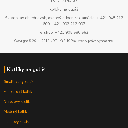
KOTLIKYSHOP.sk
kotlíky na guláš
Sklad,stav objednávok, osobný odber, reklamácie: + 421 948 212
600, +421 902 212 007
e-shop: +421 905 580 562
Copyright © 2014-2019 KOTLIKYSHOP.sk, všetky práva vyhradené..
Kotlíky na guláš
Smaltovaný kotlík
Antikorový kotlík
Nerezový kotlík
Medený kotlík
Liatinový kotlík