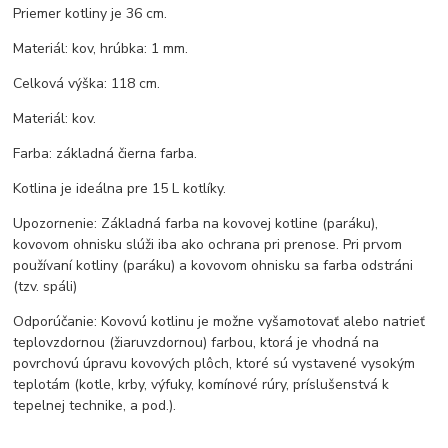
Priemer kotliny je 36 cm.
Materiál: kov, hrúbka: 1 mm.
Celková výška: 118 cm.
Materiál: kov.
Farba: základná čierna farba.
Kotlina je ideálna pre 15 L kotlíky.
Upozornenie: Základná farba na kovovej kotline (paráku),
kovovom ohnisku slúži iba ako ochrana pri prenose. Pri prvom
používaní kotliny (paráku) a kovovom ohnisku sa farba odstráni
(tzv. spáli)
Odporúčanie: Kovovú kotlinu je možne vyšamotovať alebo natrieť
teplovzdornou (žiaruvzdornou) farbou, ktorá je vhodná na
povrchovú úpravu kovových plôch, ktoré sú vystavené vysokým
teplotám (kotle, krby, výfuky, komínové rúry, príslušenstvá k
tepelnej technike, a pod.).