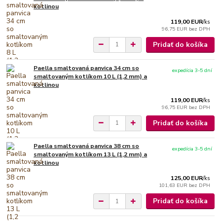
kotlinou
119,00 EUR
/
ks
96,75 EUR
bez DPH
Pridať do košíka
Paella smaltovaná panvica 34 cm so
expedícia 3-5 dní
smaltovaným kotlíkom 10 L (1,2 mm) a
kotlinou
119,00 EUR
/
ks
96,75 EUR
bez DPH
Pridať do košíka
Paella smaltovaná panvica 38 cm so
expedícia 3-5 dní
smaltovaným kotlíkom 13 L (1,2 mm) a
kotlinou
125,00 EUR
/
ks
101,63 EUR
bez DPH
Pridať do košíka