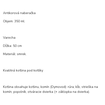
Antikorová naberačka
Objem: 350 ml.
Varecha
Dĺžka: 50 cm
Materiál: smrek.
Kvalitná kotlina pod kotlíky
Kotlina obsahuje kotlinu, komín (Dymovod): rúra, kĺb, strieška na
komín, popolník, otváracie dvierka (+ záklopka na dvierka).