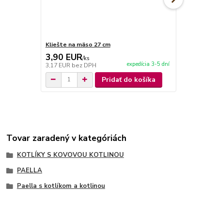
Kliešte na mäso 27 cm
Steakové 
3,90 EUR
29,00 E
/
ks
expedícia 3-5 dní
3,17 EUR
bez DPH
23,58 EUR
b
Pridať do košíka
Tovar zaradený v kategóriách
KOTLÍKY S KOVOVOU KOTLINOU
PAELLA
Paella s kotlíkom a kotlinou