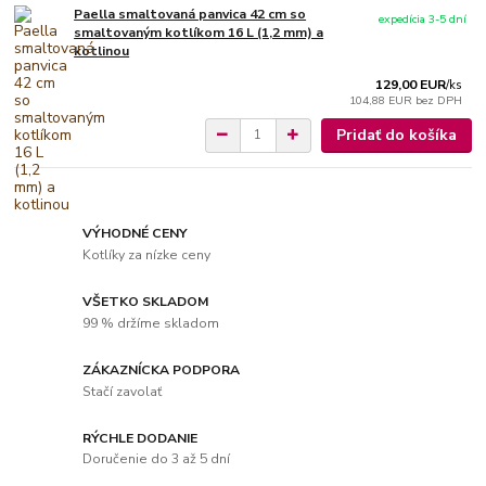
Paella smaltovaná panvica 42 cm so
expedícia 3-5 dní
smaltovaným kotlíkom 16 L (1,2 mm) a
kotlinou
129,00 EUR
/
ks
104,88 EUR
bez DPH
Pridať do košíka
VÝHODNÉ CENY
Kotlíky za nízke ceny
VŠETKO SKLADOM
99 % držíme skladom
ZÁKAZNÍCKA PODPORA
Stačí zavolať
RÝCHLE DODANIE
Doručenie do 3 až 5 dní