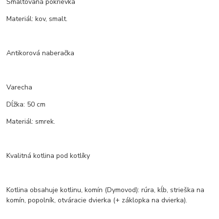
Smaltovaná pokrievka
Materiál: kov, smalt.
Antikorová naberačka
Varecha
Dĺžka: 50 cm
Materiál: smrek.
Kvalitná kotlina pod kotlíky
Kotlina obsahuje kotlinu, komín (Dymovod): rúra, kĺb, strieška na
komín, popolník, otváracie dvierka (+ záklopka na dvierka).