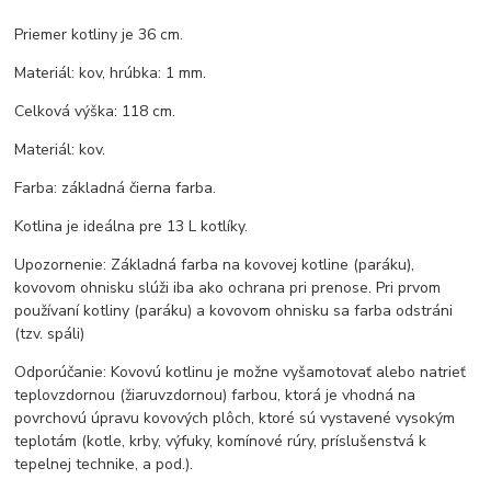
Priemer kotliny je 36 cm.
Materiál: kov, hrúbka: 1 mm.
Celková výška: 118 cm.
Materiál: kov.
Farba: základná čierna farba.
Kotlina je ideálna pre 13 L kotlíky.
Upozornenie: Základná farba na kovovej kotline (paráku),
kovovom ohnisku slúži iba ako ochrana pri prenose. Pri prvom
používaní kotliny (paráku) a kovovom ohnisku sa farba odstráni
(tzv. spáli)
Odporúčanie: Kovovú kotlinu je možne vyšamotovať alebo natrieť
teplovzdornou (žiaruvzdornou) farbou, ktorá je vhodná na
povrchovú úpravu kovových plôch, ktoré sú vystavené vysokým
teplotám (kotle, krby, výfuky, komínové rúry, príslušenstvá k
tepelnej technike, a pod.).