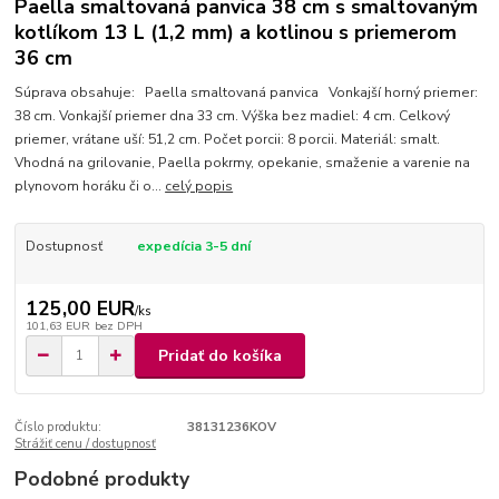
Paella smaltovaná panvica 38 cm s smaltovaným
kotlíkom 13 L (1,2 mm) a kotlinou s priemerom
36 cm
Súprava obsahuje: Paella smaltovaná panvica Vonkajší horný priemer:
38 cm. Vonkajší priemer dna 33 cm. Výška bez madiel: 4 cm. Celkový
priemer, vrátane uší: 51,2 cm. Počet porcii: 8 porcii. Materiál: smalt.
Vhodná na grilovanie, Paella pokrmy, opekanie, smaženie a varenie na
plynovom horáku či o...
celý popis
Dostupnosť
expedícia 3-5 dní
125,00 EUR
/
ks
101,63 EUR
bez DPH
Pridať do košíka
Číslo produktu:
38131236KOV
Strážiť cenu / dostupnosť
Podobné produkty