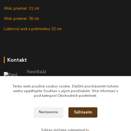
Wok, priemer: 31 cm
Wok, priemer: 36 cm
Liatinový wok s pokrievkou 32 cm
Kontakt
René Baláž
Eshop: +421 902 212 007
od 8:00 - do 16:00 hod
Tento web používá soubor cookie. Dalším procházením tohoto
webu vyjadřujete Souhlas s jejich používáním. Více informací v
info@kotlikyshop.sk
pod kategorií Obchodních podmínek.
Súhlasím
Nastavenia
Copyright © 2014-2030 KOTLIKYSHOP.sk, všetky práva vyhradené
Súhlas môžete odmietnuť
tu
.