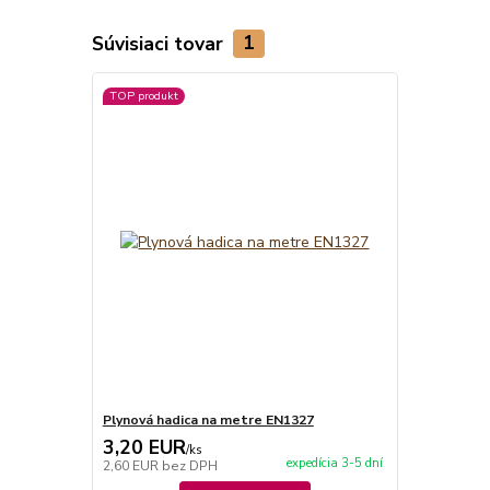
Súvisiaci tovar
1
TOP produkt
Plynová hadica na metre EN1327
3,20 EUR
/
ks
expedícia 3-5 dní
2,60 EUR
bez DPH