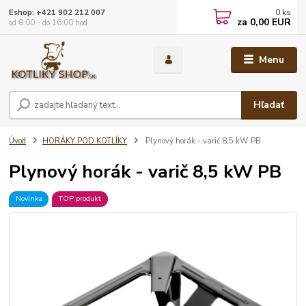
0
ks
Eshop: +421 902 212 007
za
0,00 EUR
od 8:00 - do 16:00 hod
Menu
Hľadať
Úvod
HORÁKY POD KOTLÍKY
Plynový horák - varič 8,5 kW PB
Plynový horák - varič 8,5 kW PB
Novinka
TOP produkt