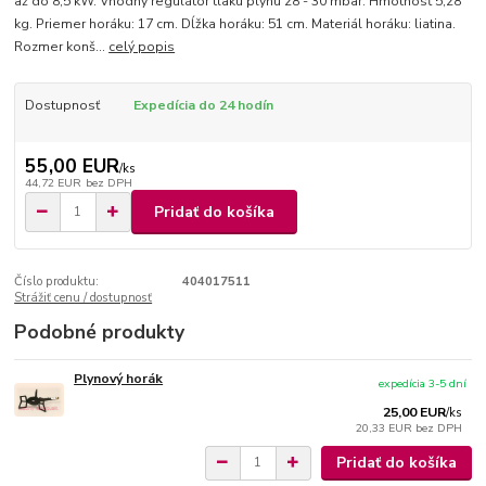
až do 8,5 kW. Vhodný regulátor tlaku plynu 28 - 30 mbar. Hmotnosť 5,28
kg. Priemer horáku: 17 cm. Dĺžka horáku: 51 cm. Materiál horáku: liatina.
Rozmer konš...
celý popis
Dostupnosť
Expedícia do 24 hodín
55,00 EUR
/
ks
44,72 EUR
bez DPH
Pridať do košíka
Číslo produktu:
404017511
Strážiť cenu / dostupnosť
Podobné produkty
Plynový horák
expedícia 3-5 dní
25,00 EUR
/
ks
20,33 EUR
bez DPH
Pridať do košíka