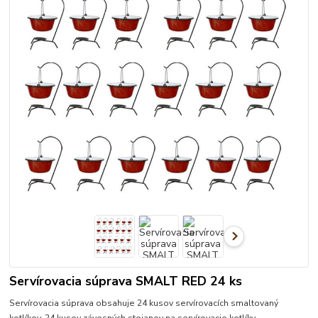
Servírovacia súprava SMALT RED 24 ks
Servírovacia súprava obsahuje 24 kusov servírovacích smaltovaný