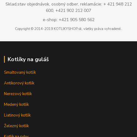
Sklad,stav objednávok, osobný odber, reklamácie: + 421 948 212
600, +421 902 212 007
e-shop: +421 905 580 562
Copyright © 2014-2019 KOTLIKYSHOP.sk, všetky práva vyhradené..
Kotlíky na guláš
Smaltovaný kotlík
Antikorový kotlík
Nerezový kotlík
Medený kotlík
Liatinový kotlík
Železný kotlík
Kotlík na ryby