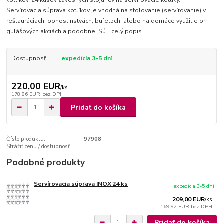
kotlíkov, 24 kusov závesných stojanov na servírovacie kotlíky.
Servírovacia súprava kotlíkov je vhodná na stolovanie (servírovanie) v
reštauráciach, pohostinstvách, bufetoch, alebo na domáce využitie pri
gulášových akciách a podobne. Sú...
celý popis
Dostupnosť
expedícia 3-5 dní
220,00 EUR
/
ks
178,86 EUR
bez DPH
Pridať do košíka
Číslo produktu:
97908
Strážiť cenu / dostupnosť
Podobné produkty
Servírovacia súprava INOX 24 ks
expedícia 3-5 dní
209,00 EUR
/
ks
169,92 EUR
bez DPH
Pridať do košíka