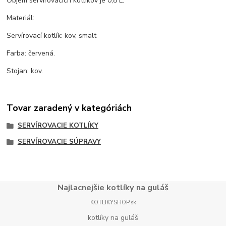
Objem servírovacích kotlíkov je 0,8 L.
Materiál:
Servírovací kotlík: kov, smalt
Farba: červená.
Stojan: kov.
Tovar zaradený v kategóriách
SERVÍROVACIE KOTLÍKY
SERVÍROVACIE SÚPRAVY
Najlacnejšie kotlíky na guláš
KOTLIKYSHOP.sk
kotlíky na guláš