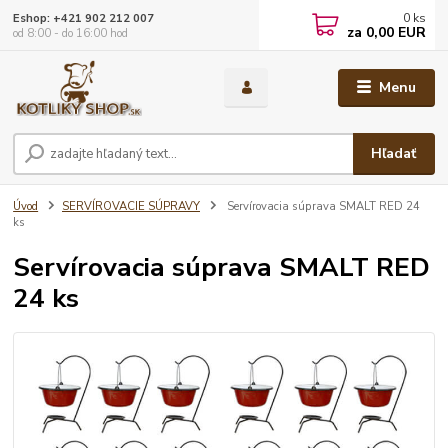
0
ks
Eshop: +421 902 212 007
za
0,00 EUR
od 8:00 - do 16:00 hod
Menu
Hľadať
Úvod
SERVÍROVACIE SÚPRAVY
Servírovacia súprava SMALT RED 24
ks
Servírovacia súprava SMALT RED
24 ks