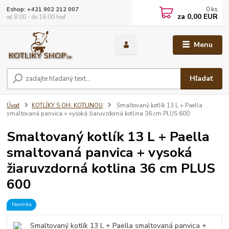
0
ks
Eshop: +421 902 212 007
za
0,00 EUR
od 8:00 - do 16:00 hod
Menu
Hľadať
Úvod
KOTLÍKY S OH. KOTLINOU
Smaltovaný kotlík 13 L + Paella
smaltovaná panvica + vysoká žiaruvzdorná kotlina 36 cm PLUS 600
Smaltovaný kotlík 13 L + Paella
smaltovaná panvica + vysoká
žiaruvzdorná kotlina 36 cm PLUS
600
Novinka