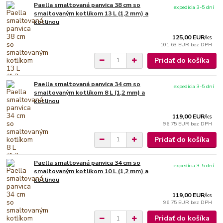
Paella smaltovaná panvica 38 cm so
expedícia 3-5 dní
smaltovaným kotlíkom 13 L (1,2 mm) a
kotlinou
125,00 EUR
/
ks
101,63 EUR
bez DPH
Pridať do košíka
Paella smaltovaná panvica 34 cm so
expedícia 3-5 dní
smaltovaným kotlíkom 8 L (1,2 mm) a
kotlinou
119,00 EUR
/
ks
96,75 EUR
bez DPH
Pridať do košíka
Paella smaltovaná panvica 34 cm so
expedícia 3-5 dní
smaltovaným kotlíkom 10 L (1,2 mm) a
kotlinou
119,00 EUR
/
ks
96,75 EUR
bez DPH
Pridať do košíka