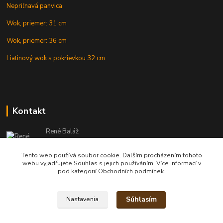
Nepriľnavá panvica
Wok, priemer: 31 cm
Wok, priemer: 36 cm
Liatinový wok s pokrievkou 32 cm
Kontakt
René Baláž
Eshop: +421 902 212 007
od 8:00 - do 16:00 hod
Tento web používá soubor cookie. Dalším procházením tohoto
webu vyjadřujete Souhlas s jejich používáním. Více informací v
info@kotlikyshop.sk
pod kategorií Obchodních podmínek.
Súhlasím
Nastavenia