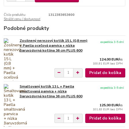
Číslo produktu:
1312383653600
Strážiť cenu / dostupnosť
Podobné produkty
Zosilnený nerezový kotlík 15 L (0,8 mm)
expedícia 3-5 dní
+ Paella oceľová panvica + nízka
žiaruvzdorná kotlina 36 cm PLUS 600
124,00 EUR
/
ks
100,81 EUR
bez DPH
Pridať do košíka
Smaltovaný kotlík 13 L + Paella
expedícia 3-5 dní
smaltovaná panvica + nízka
žiaruvzdorná kotlina 36 cm PLUS 600
125,00 EUR
/
ks
101,63 EUR
bez DPH
Pridať do košíka