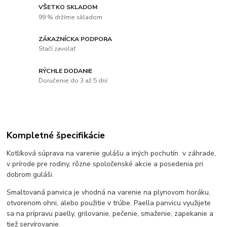
VŠETKO SKLADOM
99 % držíme skladom
ZÁKAZNÍCKA PODPORA
Stačí zavolať
RÝCHLE DODANIE
Doručenie do 3 až 5 dní
Kompletné špecifikácie
Kotlíková súprava na varenie gulášu a iných pochutín v záhrade,
v prírode pre rodiny, rôzne spoločenské akcie a posedenia pri
dobrom guláši.
Smaltovaná panvica je vhodná na varenie na plynovom horáku,
otvorenom ohni, alebo použitie v trúbe. Paella panvicu využijete
sa na prípravu paelly, grilovanie, pečenie, smaženie, zapekanie a
tiež servírovanie.