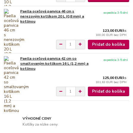
Paella oceľová panvica 46 cm s
expedícia 3-5 dní
nerezovým kotlíkom 20 L (0,8 mm) a
kotlinou
123,00 EUR
/
ks
100,00 EUR
bez DPH
Pridať do košíka
Paella oceľová panvica 42 cm so
expedícia 3-5 dní
smaltovaným kotlíkom 16 L (1,2 mm) a
kotlinou
125,00 EUR
/
ks
101,63 EUR
bez DPH
Pridať do košíka
VÝHODNÉ CENY
Kotlíky za nízke ceny