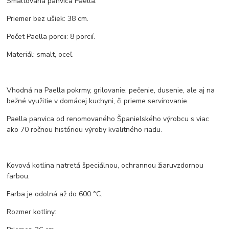
Smaltovaná panvica Paella.
Priemer bez ušiek: 38 cm.
Počet Paella porcii: 8 porcií.
Materiál: smalt, oceľ.
Vhodná na Paella pokrmy, grilovanie, pečenie, dusenie, ale aj na
bežné využitie v domácej kuchyni, či prieme servírovanie.
Paella panvica od renomovaného Španielského výrobcu s viac
ako 70 ročnou históriou výroby kvalitného riadu.
Kovová kotlina natretá špeciálnou, ochrannou žiaruvzdornou
farbou.
Farba je odolná až do 600 °C.
Rozmer kotliny: