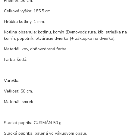
Priemer: 36 cm.
Celková výška: 185,5 cm.
Hrúbka kotliny: 1 mm.
Kotlina obsahuje: kotlinu, komín (Dymovod): rúra, kĺb, strieška na
komín, popolník, otváracie dvierka (+ záklopka na dvierka).
Materiál: kov, ohňovzdorná farba.
Farba: šedá.
Vareška
Veľkosť: 50 cm.
Materiál: smrek.
Sladká paprika GURMÁN 50 g.
Sladká paprika, balená vo vákuovom obale.