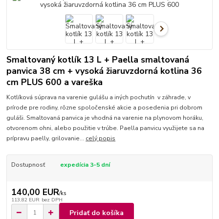
Smaltovaný kotlík 13 L + Paella smaltovaná
panvica 38 cm + vysoká žiaruvzdorná kotlina 36
cm PLUS 600 a vareška
Kotlíková súprava na varenie gulášu a iných pochutín v záhrade, v
prírode pre rodiny, rôzne spoločenské akcie a posedenia pri dobrom
guláši. Smaltovaná panvica je vhodná na varenie na plynovom horáku,
otvorenom ohni, alebo použitie v trúbe. Paella panvicu využijete sa na
prípravu paelly, grilovanie...
celý popis
Dostupnosť
expedícia 3-5 dní
140,00 EUR
/
ks
113,82 EUR
bez DPH
Pridať do košíka