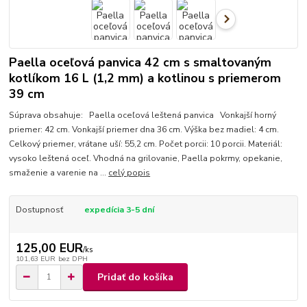
Paella oceľová panvica 42 cm s smaltovaným
kotlíkom 16 L (1,2 mm) a kotlinou s priemerom
39 cm
Súprava obsahuje: Paella oceľová leštená panvica Vonkajší horný
priemer: 42 cm. Vonkajší priemer dna 36 cm. Výška bez madiel: 4 cm.
Celkový priemer, vrátane uší: 55,2 cm. Počet porcii: 10 porcii. Materiál:
vysoko leštená oceľ. Vhodná na grilovanie, Paella pokrmy, opekanie,
smaženie a varenie na ...
celý popis
Dostupnosť
expedícia 3-5 dní
125,00 EUR
/
ks
101,63 EUR
bez DPH
Pridať do košíka