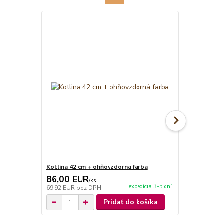
Kotlina 42 cm + ohňovzdorná farba
Vidlička na 
86,00 EUR
6,90 EU
/
ks
expedícia 3-5 dní
69,92 EUR
bez DPH
5,61 EUR
be
Pridať do košíka