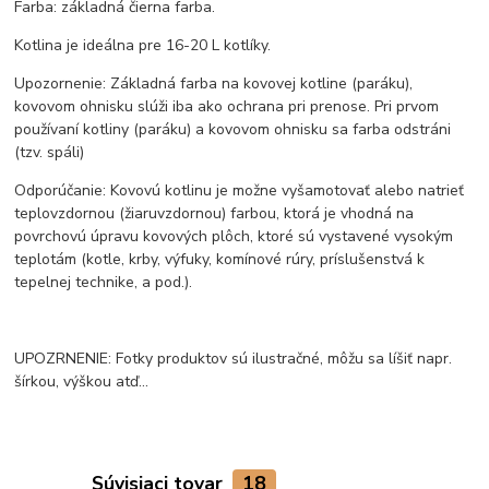
Farba: základná čierna farba.
Kotlina je ideálna pre 16-20 L kotlíky.
Upozornenie: Základná farba na kovovej kotline (paráku),
kovovom ohnisku slúži iba ako ochrana pri prenose. Pri prvom
používaní kotliny (paráku) a kovovom ohnisku sa farba odstráni
(tzv. spáli)
Odporúčanie: Kovovú kotlinu je možne vyšamotovať alebo natrieť
teplovzdornou (žiaruvzdornou) farbou, ktorá je vhodná na
povrchovú úpravu kovových plôch, ktoré sú vystavené vysokým
teplotám (kotle, krby, výfuky, komínové rúry, príslušenstvá k
tepelnej technike, a pod.).
UPOZRNENIE: Fotky produktov sú ilustračné, môžu sa líšiť napr.
šírkou, výškou atď...
Súvisiaci tovar
18