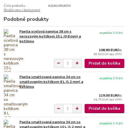
Číslo produktu:
42161391KOV
Strážiť cenu / dostupnosť
Podobné produkty
Paella oceľová panvica 38 cm s
expedícia 3-5 dní
nerezovým kotlíkom 15 L (0,8 mm) a
kotlinou
108,90 EUR
/
ks
88,54 EUR
bez DPH
Pridať do košíka
Paella smaltovaná panvica 34 cm so
expedícia 3-5 dní
smaltovaným kotlíkom 8 L (1,2 mm) a
kotlinou
119,00 EUR
/
ks
96,75 EUR
bez DPH
Pridať do košíka
Paella smaltovaná panvica 34 cm so
expedícia 3-5 dní
smaltovaným kotlíkom 10 L (1,2 mm) a