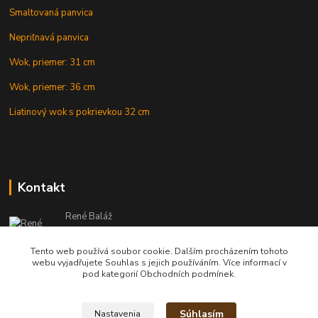
Smaltovaná panvica
Nepriľnavá panvica
Wok, priemer: 31 cm
Wok, priemer: 36 cm
Liatinový wok s pokrievkou 32 cm
Kontakt
René Baláž
Eshop: +421 902 212 007
od 8:00 - do 16:00 hod
Tento web používá soubor cookie. Dalším procházením tohoto
webu vyjadřujete Souhlas s jejich používáním. Více informací v
info@kotlikyshop.sk
pod kategorií Obchodních podmínek.
Súhlasím
Nastavenia