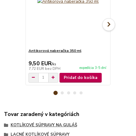
Antikorová naberačka 350 ml
Horák 7 kW 
príslušenst
9,50 EUR
65,00 E
/
ks
expedícia 3-5 dní
7,72 EUR
bez DPH
52,85 EUR
b
Pridať do košíka
Tovar zaradený v kategóriách
KOTLÍKOVÉ SÚPRAVY NA GULÁŠ
LACNÉ KOTLÍKOVÉ SÚPRAVY