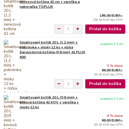
nerezová kotlina 42 cm + vareška a
naberačka TOPLUX
195,00 EUR
/
ks
158,54 EUR
bez DPH
Pridať do košíka
Smaltovaný kotlík 20 L (1,2 mm) +
expedícia 3-5 dní
pokrievka + misky 12 ks + nízka
žiaruvzdorná kotlina (0,8 mm) 42 PLUS
600
5 % zľava
99,00 EUR
/
ks
80,49 EUR
bez DPH
Pridať do košíka
Smaltovaný kotlík 20 L (0,8 mm) +
expedícia 3-5 dní
kovová kotlina 42 KOV + vareška +
misky 12 ks
6 % zľava
99,00 EUR
/
ks
80,49 EUR
bez DPH