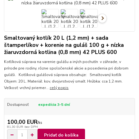
Smaltovaný kotlík 20 L (1,2 mm) + sada
štamperlíkov + korenie na guláš 100 g + nízka
žiaruvzdorná kotlina (0,8 mm) 42 PLUS 600
Kotlíková súprava na varenie gulášu a iných pochutín v záhrade, v
prírode pre rodiny, rôzne spoločenské akcie a posedenia pri dobrom
guláši. Kotlíková gulášová súprava obsahuje: Smaltovaný kotlík
Objem: 20 L. Materiál: kov, dvojvrstvový smalt. Hrúbka: cca 1,2 mm.
Veľkosť: vrchný priemer...
celý popis
Dostupnosť
expedícia 3-5 dní
100,00 EUR
/
ks
81,30 EUR
bez DPH
Pridať do košíka