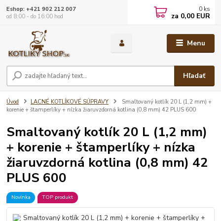
0
ks
Eshop: +421 902 212 007
za
0,00 EUR
od 8:00 - do 16:00 hod
Menu
Hľadať
Úvod
LACNÉ KOTLÍKOVÉ SÚPRAVY
Smaltovaný kotlík 20 L (1,2 mm) +
korenie + štamperlíky + nízka žiaruvzdorná kotlina (0,8 mm) 42 PLUS 600
Smaltovaný kotlík 20 L (1,2 mm)
+ korenie + štamperlíky + nízka
žiaruvzdorná kotlina (0,8 mm) 42
PLUS 600
Novinka
TOP produkt