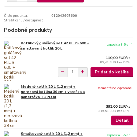
Číslo produktu:
012042605600
Strážiť cenu / dostupnosť
Podobné produkty
Kotlíkový gulášový set 42 PLUS 600 +
expedícia 3-5 dní
smaltovaný kotlík 20 L
110,00 EUR
/
ks
89,43 EUR
bez DPH
Pridať do košíka
Medený kotlík 20 L (1,2 mm) +
momentálne vypredané
nerezová kotlina 39 cm + vareška a
naberačka TOPLUX
393,00 EUR
/
ks
319,51 EUR
bez DPH
Detail
Smaltovaný kotlík 20 L (1,2 mm) +
expedícia 3-5 dní