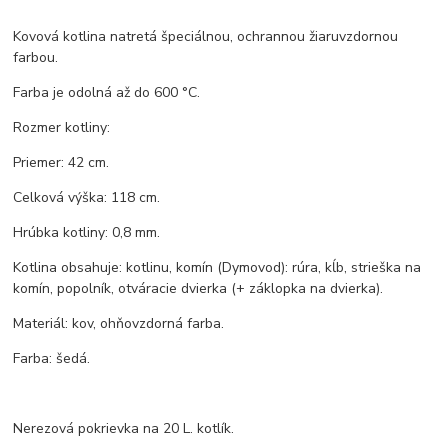
Kovová kotlina natretá špeciálnou, ochrannou žiaruvzdornou
farbou.
Farba je odolná až do 600 °C.
Rozmer kotliny:
Priemer: 42 cm.
Celková výška: 118 cm.
Hrúbka kotliny: 0,8 mm.
Kotlina obsahuje: kotlinu, komín (Dymovod): rúra, kĺb, strieška na
komín, popolník, otváracie dvierka (+ záklopka na dvierka).
Materiál: kov, ohňovzdorná farba.
Farba: šedá.
Nerezová pokrievka na 20 L. kotlík.