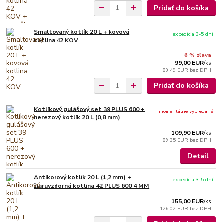
Pridať do košíka
Smaltovaný kotlík 20 L + kovová
expedícia 3-5 dní
kotlina 42 KOV
6 % zľava
99,00 EUR
/
ks
80,49 EUR
bez DPH
Pridať do košíka
Kotlíkový gulášový set 39 PLUS 600 +
momentálne vypredané
nerezový kotlík 20 L (0,8 mm)
109,90 EUR
/
ks
89,35 EUR
bez DPH
Detail
Antikorový kotlík 20 L (1,2 mm) +
expedícia 3-5 dní
žiaruvzdorná kotlina 42 PLUS 600 4 MM
155,00 EUR
/
ks
126,02 EUR
bez DPH