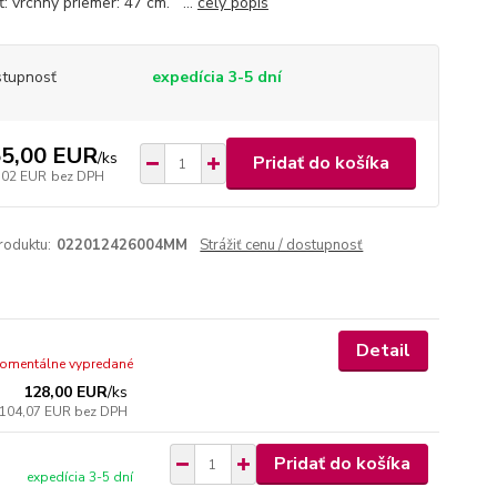
ť: vrchný priemer: 47 cm. ...
celý popis
tupnosť
expedícia 3-5 dní
5,00 EUR
/
ks
Pridať do košíka
,02 EUR
bez DPH
roduktu:
022012426004MM
Strážiť cenu / dostupnosť
Detail
omentálne vypredané
128,00 EUR
/
ks
104,07 EUR
bez DPH
Pridať do košíka
expedícia 3-5 dní