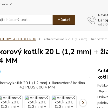
tovaru
Neviet
Hľadať
Esho
od 8:0
KOTLÍKY S OH. KOTLINOU
Antikorový kotlík 20 L (1,2 mm) + žiaruvzdor
korový kotlík 20 L (1,2 mm) + ž
 4 MM
Anti
kotl
Kotlík
Objem:
Hrúbka
pokrie