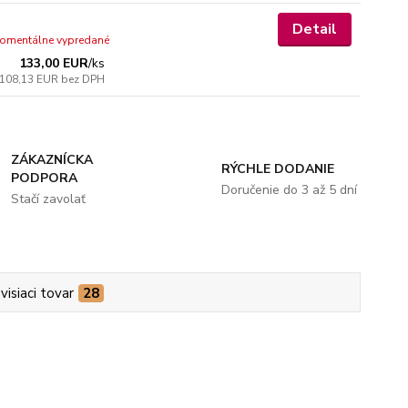
Detail
omentálne vypredané
133,00 EUR
/
ks
108,13 EUR
bez DPH
ZÁKAZNÍCKA
RÝCHLE DODANIE
PODPORA
Doručenie do 3 až 5 dní
Stačí zavolať
visiaci tovar
28