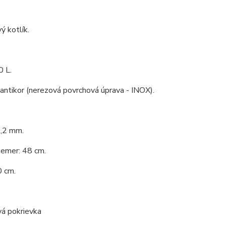
ý kotlík.
0 L.
 antikor (nerezová povrchová úprava - INOX).
1,2 mm.
iemer: 48 cm.
0 cm.
vá pokrievka