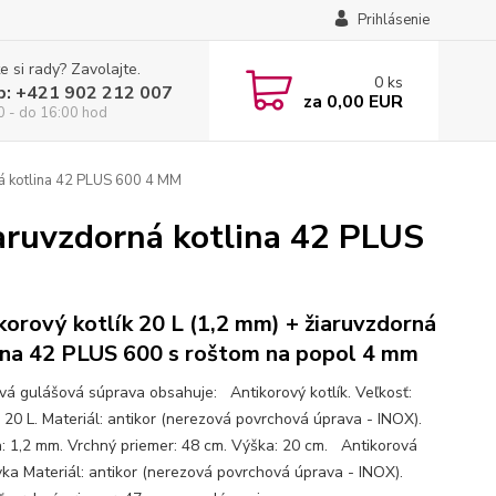
Prihlásenie
e si rady? Zavolajte.
0
ks
p: +421 902 212 007
za
0,00 EUR
0 - do 16:00 hod
ná kotlina 42 PLUS 600 4 MM
iaruvzdorná kotlina 42 PLUS
korový kotlík 20 L (1,2 mm) + žiaruvzdorná
ina 42 PLUS 600 s roštom na popol 4 mm
ová gulášová súprava obsahuje: Antikorový kotlík. Veľkosť:
 20 L. Materiál: antikor (nerezová povrchová úprava - INOX).
: 1,2 mm. Vrchný priemer: 48 cm. Výška: 20 cm. Antikorová
vka Materiál: antikor (nerezová povrchová úprava - INOX).