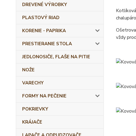
DREVENÉ VÝROBKY
Kotlíková
PLASTOVÝ RIAD
chalupáro
Ošetrovan
KORENIE - PAPRIKA
vždy prod
PRESTIERANIE STOLA
JEDLONOSIČE, FLAŠE NA PITIE
NOŽE
VARECHY
FORMY NA PEČENIE
POKRIEVKY
KRÁJAČE
LAPAČE A ODPUDZOVAČE