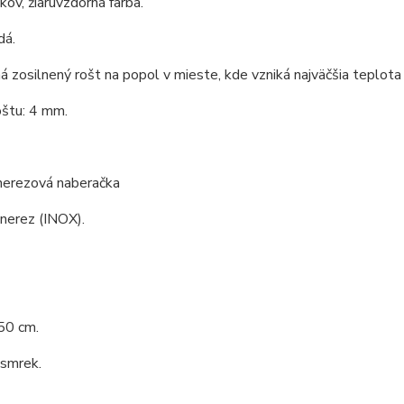
 kov, žiaruvzdorná farba.
dá.
á zosilnený rošt na popol v mieste, kde vzniká najväčšia teplota 
oštu: 4 mm.
 nerezová naberačka
 nerez (INOX).
50 cm.
 smrek.