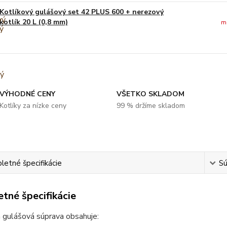
Kotlíkový gulášový set 42 PLUS 600 + nerezový
kotlík 20 L (0,8 mm)
m
VÝHODNÉ CENY
VŠETKO SKLADOM
Kotlíky za nízke ceny
99 % držíme skladom
etné špecifikácie
Sú
tné špecifikácie
 gulášová súprava obsahuje: