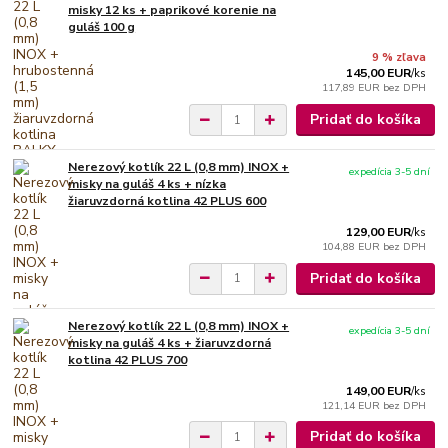
misky 12 ks + paprikové korenie na
guláš 100 g
9 % zľava
145,00 EUR
/
ks
117,89 EUR
bez DPH
Pridať do košíka
Nerezový kotlík 22 L (0,8 mm) INOX +
expedícia 3-5 dní
misky na guláš 4 ks + nízka
žiaruvzdorná kotlina 42 PLUS 600
129,00 EUR
/
ks
104,88 EUR
bez DPH
Pridať do košíka
Nerezový kotlík 22 L (0,8 mm) INOX +
expedícia 3-5 dní
misky na guláš 4 ks + žiaruvzdorná
kotlina 42 PLUS 700
149,00 EUR
/
ks
121,14 EUR
bez DPH
Pridať do košíka