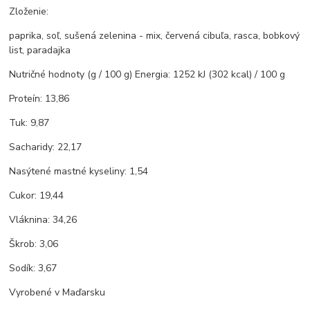
Zloženie:
paprika, soľ, sušená zelenina - mix, červená cibuľa, rasca, bobkový
list, paradajka
Nutričné hodnoty (g / 100 g) Energia: 1252 kJ (302 kcal) / 100 g
Proteín: 13,86
Tuk: 9,87
Sacharidy: 22,17
Nasýtené mastné kyseliny: 1,54
Cukor: 19,44
Vláknina: 34,26
Škrob: 3,06
Sodík: 3,67
Vyrobené v Maďarsku