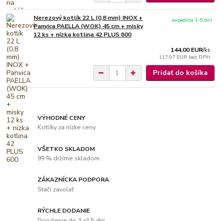
Nerezový kotlík 22 L (0,8 mm) INOX +
expedícia 3-5 dní
Panvica PAELLA (WOK) 45 cm + misky
12 ks + nízka kotlina 42 PLUS 600
144,00 EUR
/
ks
117,07 EUR
bez DPH
Pridať do košíka
VÝHODNÉ CENY
Kotlíky za nízke ceny
VŠETKO SKLADOM
99 % držíme skladom
ZÁKAZNÍCKA PODPORA
Stačí zavolať
RÝCHLE DODANIE
Doručenie do 3 až 5 dní