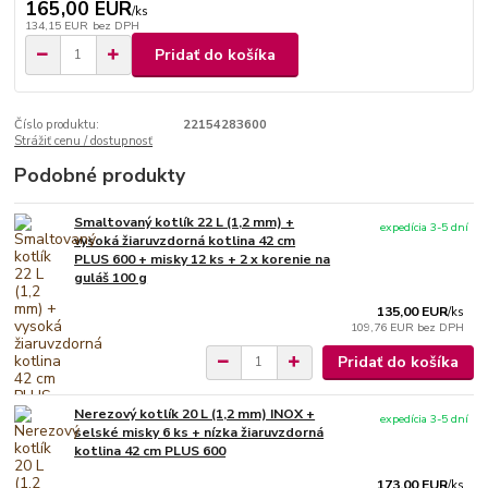
165,00 EUR
/
ks
134,15 EUR
bez DPH
Pridať do košíka
Číslo produktu:
22154283600
Strážiť cenu / dostupnosť
Podobné produkty
Smaltovaný kotlík 22 L (1,2 mm) +
expedícia 3-5 dní
vysoká žiaruvzdorná kotlina 42 cm
PLUS 600 + misky 12 ks + 2 x korenie na
guláš 100 g
135,00 EUR
/
ks
109,76 EUR
bez DPH
Pridať do košíka
Nerezový kotlík 20 L (1,2 mm) INOX +
expedícia 3-5 dní
selské misky 6 ks + nízka žiaruvzdorná
kotlina 42 cm PLUS 600
173,00 EUR
/
ks