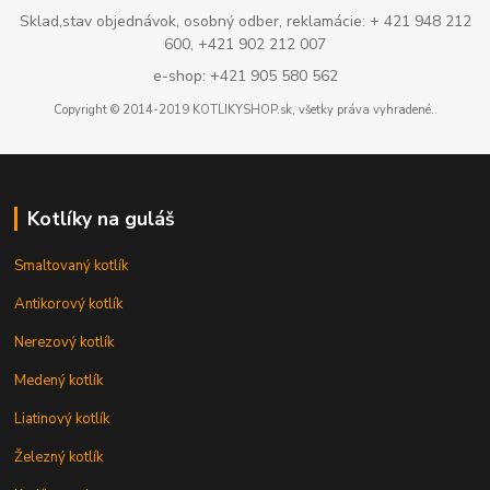
Sklad,stav objednávok, osobný odber, reklamácie: + 421 948 212
600, +421 902 212 007
e-shop: +421 905 580 562
Copyright © 2014-2019 KOTLIKYSHOP.sk, všetky práva vyhradené..
Kotlíky na guláš
Smaltovaný kotlík
Antikorový kotlík
Nerezový kotlík
Medený kotlík
Liatinový kotlík
Železný kotlík