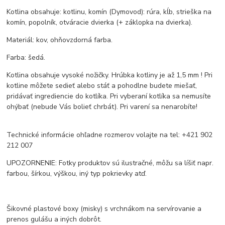
Kotlina obsahuje: kotlinu, komín (Dymovod): rúra, kĺb, strieška na
komín, popolník, otváracie dvierka (+ záklopka na dvierka).
Materiál: kov, ohňovzdorná farba.
Farba: šedá.
Kotlina obsahuje vysoké nožičky. Hrúbka kotliny je až 1,5 mm ! Pri
kotline môžete sedieť alebo stáť a pohodlne budete miešať,
pridávať ingrediencie do kotlíka. Pri vyberaní kotlíka sa nemusíte
ohýbať (nebude Vás bolieť chrbát). Pri varení sa nenarobíte!
Technické informácie ohľadne rozmerov volajte na tel: +421 902
212 007
UPOZORNENIE: Fotky produktov sú ilustračné, môžu sa líšiť napr.
farbou, šírkou, výškou, iný typ pokrievky atď.
Šikovné plastové boxy (misky) s vrchnákom na servírovanie a
prenos gulášu a iných dobrôt.