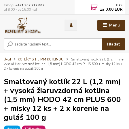
0
ks
Eshop: +421 902 212 007
za
0,00 EUR
od 8:00 - do 16:00 hod
Menu
Hľadať
Úvod
KOTLÍKY S 1,5 MM KOTLINOU
Smaltovaný kotlík 22 L (1,2 mm) +
vysoká žiaruvzdorná kotlina (1,5 mm) HODO 42 cm PLUS 600 + misky 12 ks +
2 x korenie na guláš 100 g
Smaltovaný kotlík 22 L (1,2 mm)
+ vysoká žiaruvzdorná kotlina
(1,5 mm) HODO 42 cm PLUS 600
+ misky 12 ks + 2 x korenie na
guláš 100 g
Novinka
TOP produkt