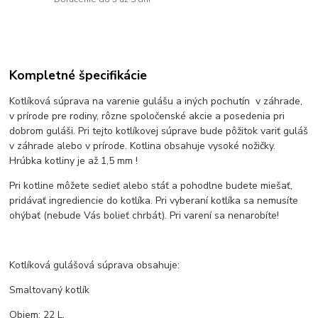
Kompletné špecifikácie
Kotlíková súprava na varenie gulášu a iných pochutín v záhrade,
v prírode pre rodiny, rôzne spoločenské akcie a posedenia pri
dobrom guláši. Pri tejto kotlíkovej súprave bude pôžitok variť guláš
v záhrade alebo v prírode. Kotlina obsahuje vysoké nožičky.
Hrúbka kotliny je až 1,5 mm !
Pri kotline môžete sedieť alebo stáť a pohodlne budete miešať,
pridávať ingrediencie do kotlíka. Pri vyberaní kotlíka sa nemusíte
ohýbať (nebude Vás bolieť chrbát). Pri varení sa nenarobíte!
Kotlíková gulášová súprava obsahuje:
Smaltovaný kotlík
Objem: 22 L.