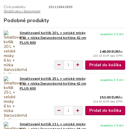
Číslo produktu:
201116642600
Strážiť cenu / dostupnosť
Podobné produkty
Smaltovaný kotlík 20 L + selské misky
expedícia 3-5 dní
6 ks + nízka žiaruvzdorná kotlina 42 cm
PLUS 600
148,00 EUR
/
ks
120,33 EUR
bez DPH
Pridať do košíka
Smaltovaný kotlík 25 L + selské misky
expedícia 3-5 dní
6 ks + nízka žiaruvzdorná kotlina 42 cm
PLUS 600
153,00 EUR
/
ks
124,39 EUR
bez DPH
Pridať do košíka
Smaltovaný kotlík 13 L + selské misky
expedícia 3-5 dní