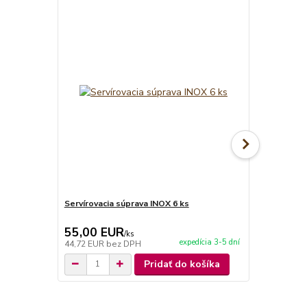
TOP produkt
Servírovacia súprava INOX 6 ks
Servírovaci
55,00 EUR
59,90 E
/
ks
expedícia 3-5 dní
44,72 EUR
bez DPH
48,70 EUR
b
Pridať do košíka