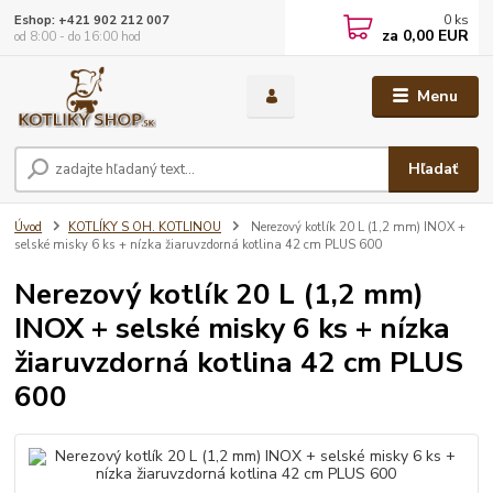
0
ks
Eshop: +421 902 212 007
za
0,00 EUR
od 8:00 - do 16:00 hod
Menu
Hľadať
Úvod
KOTLÍKY S OH. KOTLINOU
Nerezový kotlík 20 L (1,2 mm) INOX +
selské misky 6 ks + nízka žiaruvzdorná kotlina 42 cm PLUS 600
Nerezový kotlík 20 L (1,2 mm)
INOX + selské misky 6 ks + nízka
žiaruvzdorná kotlina 42 cm PLUS
600