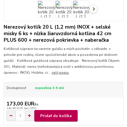
Nerezový kotlík 20 L (1,2 mm) INOX + selské
misky 6 ks + nízka žiaruvzdorná kotlina 42 cm
PLUS 600 + nerezová pokrievka + naberačka
Kotlíková súprava na varenie gulášu a iných pochutín v záhrade, v
prírode pre rodiny, rôzne spoločenské akcie a posedenia pri dobrom
guláši. Kotlíková gulášová súprava obsahuje: Nerezový kotlík Objem:
20 L. Materiál: nerez (nehrdzavejúca oceľ s antikórovou povrchovou
úpravou - INOX). Hrúbka: cc...
celý popis
Dostupnosť
expedícia 3-5 dní
173,00 EUR
/
ks
140,65 EUR
bez DPH
Pridať do košíka