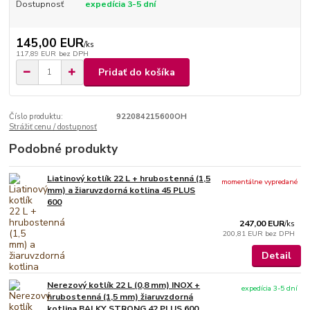
Dostupnosť
expedícia 3-5 dní
145,00 EUR
/
ks
117,89 EUR
bez DPH
Pridať do košíka
Číslo produktu:
922084215600OH
Strážiť cenu / dostupnosť
Podobné produkty
Liatinový kotlík 22 L + hrubostenná (1,5
momentálne vypredané
mm) a žiaruvzdorná kotlina 45 PLUS
600
247,00 EUR
/
ks
200,81 EUR
bez DPH
Detail
Nerezový kotlík 22 L (0,8 mm) INOX +
expedícia 3-5 dní
hrubostenná (1,5 mm) žiaruvzdorná
kotlina BALKY STRONG 42 PLUS 600