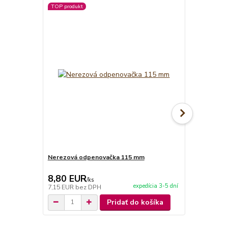
TOP produkt
Nerezová odpenovačka 115 mm
Smaltovaná
8,80 EUR
6,50 EU
/
ks
expedícia 3-5 dní
7,15 EUR
bez DPH
5,28 EUR
be
Pridať do košíka