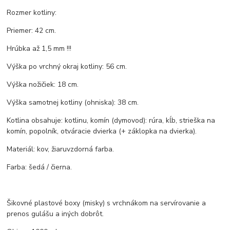
Rozmer kotliny:
Priemer: 42 cm.
Hrúbka až 1,5 mm !!!
Výška po vrchný okraj kotliny: 56 cm.
Výška nožičiek: 18 cm.
Výška samotnej kotliny (ohniska): 38 cm.
Kotlina obsahuje: kotlinu, komín (dymovod): rúra, kĺb, strieška na
komín, popolník, otváracie dvierka (+ záklopka na dvierka).
Materiál: kov, žiaruvzdorná farba.
Farba: šedá / čierna.
Šikovné plastové boxy (misky) s vrchnákom na servírovanie a
prenos gulášu a iných dobrôt.