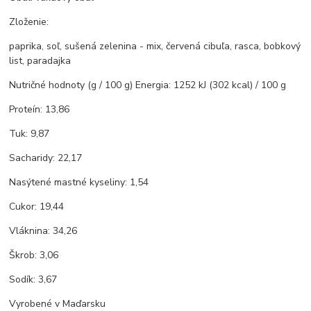
Zloženie:
paprika, soľ, sušená zelenina - mix, červená cibuľa, rasca, bobkový
list, paradajka
Nutričné hodnoty (g / 100 g) Energia: 1252 kJ (302 kcal) / 100 g
Proteín: 13,86
Tuk: 9,87
Sacharidy: 22,17
Nasýtené mastné kyseliny: 1,54
Cukor: 19,44
Vláknina: 34,26
Škrob: 3,06
Sodík: 3,67
Vyrobené v Maďarsku