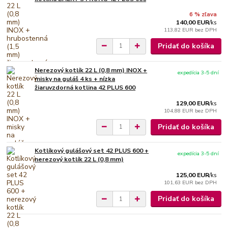
6 % zľava
140,00 EUR
/
ks
113,82 EUR
bez DPH
Pridať do košíka
Nerezový kotlík 22 L (0,8 mm) INOX +
expedícia 3-5 dní
misky na guláš 4 ks + nízka
žiaruvzdorná kotlina 42 PLUS 600
129,00 EUR
/
ks
104,88 EUR
bez DPH
Pridať do košíka
Kotlíkový gulášový set 42 PLUS 600 +
expedícia 3-5 dní
nerezový kotlík 22 L (0,8 mm)
125,00 EUR
/
ks
101,63 EUR
bez DPH
Pridať do košíka