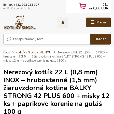
0
ks
Eshop: +421 902 212 007
za
0,00 EUR
od 8:00 - do 16:00 hod
Menu
Hľadať
Úvod
KOTLÍKY S OH. KOTLINOU
Nerezový kotlík 22 L (0,8 mm) INOX +
hrubostenná (1,5 mm) žiaruvzdorná kotlina BALKY STRONG 42 PLUS 600 +
misky 12 ks + paprikové korenie na guláš 100 g
Nerezový kotlík 22 L (0,8 mm)
INOX + hrubostenná (1,5 mm)
žiaruvzdorná kotlina BALKY
STRONG 42 PLUS 600 + misky 12
ks + paprikové korenie na guláš
100 g