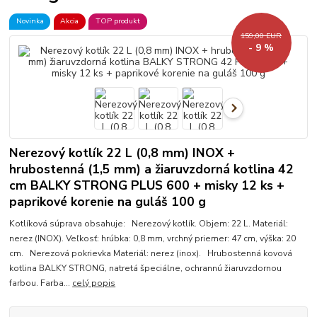
Novinka
Akcia
TOP produkt
159,00 EUR
- 9 %
Nerezový kotlík 22 L (0,8 mm) INOX +
hrubostenná (1,5 mm) a žiaruvzdorná kotlina 42
cm BALKY STRONG PLUS 600 + misky 12 ks +
paprikové korenie na guláš 100 g
Kotlíková súprava obsahuje: Nerezový kotlík. Objem: 22 L. Materiál:
nerez (INOX). Veľkosť: hrúbka: 0,8 mm, vrchný priemer: 47 cm, výška: 20
cm. Nerezová pokrievka Materiál: nerez (inox). Hrubostenná kovová
kotlina BALKY STRONG, natretá špeciálne, ochrannú žiaruvzdornou
farbou. Farba...
celý popis