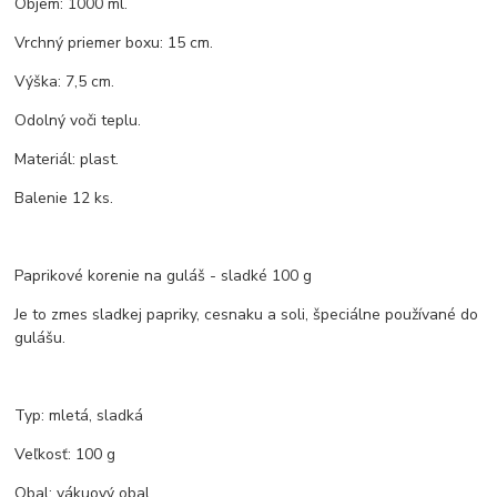
Objem: 1000 ml.
Vrchný priemer boxu: 15 cm.
Výška: 7,5 cm.
Odolný voči teplu.
Materiál: plast.
Balenie 12 ks.
Paprikové korenie na guláš - sladké 100 g
Je to zmes sladkej papriky, cesnaku a soli, špeciálne používané do
gulášu.
Typ: mletá, sladká
Veľkosť: 100 g
Obal: vákuový obal