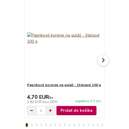
Paprikové korenie na guláš - štiplavé 100 g
Paprikové ko
4,70 EUR
4,70 EU
/
ks
expedícia 3-5 dní
3,82 EUR
bez DPH
3,82 EUR
be
Pridať do košíka