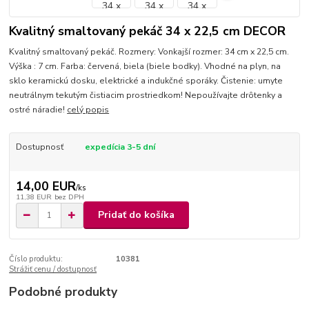
Kvalitný smaltovaný pekáč 34 x 22,5 cm DECOR
Kvalitný smaltovaný pekáč. Rozmery: Vonkajší rozmer: 34 cm x 22,5 cm.
Výška : 7 cm. Farba: červená, biela (biele bodky). Vhodné na plyn, na
sklo keramickú dosku, elektrické a indukčné sporáky. Čistenie: umyte
neutrálnym tekutým čistiacim prostriedkom! Nepoužívajte drôtenky a
ostré náradie!
celý popis
Dostupnosť
expedícia 3-5 dní
14,00 EUR
/
ks
11,38 EUR
bez DPH
Pridať do košíka
Číslo produktu:
10381
Strážiť cenu / dostupnosť
Podobné produkty