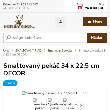
0
ks
Eshop: +421 902 212 007
za
0,00 EUR
od 8:00 - do 16:00 hod
Menu
Hľadať
Úvod
SMALTOVANÝ RIAD
Smaltované pekáče
Smaltovaný pekáč 34
x 22,5 cm DECOR
Smaltovaný pekáč 34 x 22,5 cm
DECOR
Novinka