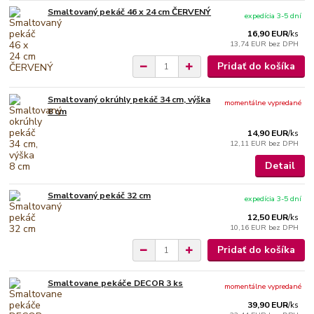
Smaltovaný pekáč 46 x 24 cm ČERVENÝ
expedícia 3-5 dní
16,90 EUR
/
ks
13,74 EUR
bez DPH
Pridať do košíka
Smaltovaný okrúhly pekáč 34 cm, výška
momentálne vypredané
8 cm
14,90 EUR
/
ks
12,11 EUR
bez DPH
Detail
Smaltovaný pekáč 32 cm
expedícia 3-5 dní
12,50 EUR
/
ks
10,16 EUR
bez DPH
Pridať do košíka
Smaltovane pekáče DECOR 3 ks
momentálne vypredané
39,90 EUR
/
ks