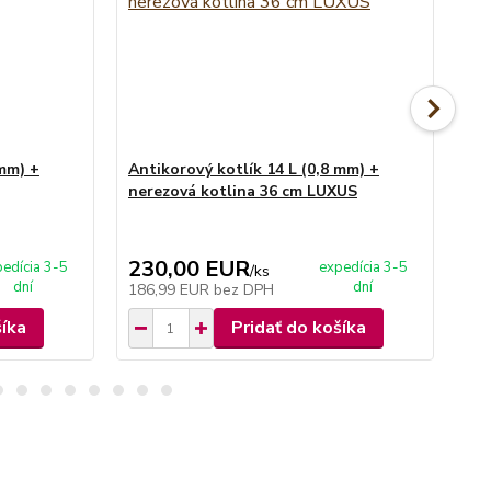
 mm) +
Antikorový kotlík 14 L (0,8 mm) +
Ant
nerezová kotlina 36 cm LUXUS
ko
36 
va
230,00 EUR
1
edícia 3-5
expedícia 3-5
/
ks
dní
dní
186,99 EUR
bez DPH
10
šíka
Pridať do košíka