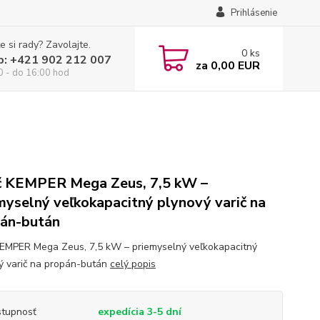
Prihlásenie
e si rady? Zavolajte.
0
ks
p: +421 902 212 007
za
0,00 EUR
0 - do 16:00 hod
č KEMPER Mega Zeus, 7,5 kW –
myselný veľkokapacitný plynový varič na
án-bután
KEMPER Mega Zeus, 7,5 kW – priemyselný veľkokapacitný
ý varič na propán-bután
celý popis
tupnosť
expedícia 3-5 dní