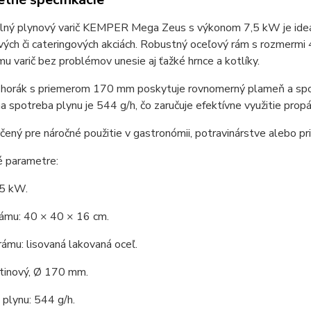
lný plynový varič KEMPER Mega Zeus s výkonom 7,5 kW je ideáln
vých či cateringových akciách. Robustný oceľový rám s rozmermi 
u varič bez problémov unesie aj ťažké hrnce a kotlíky.
 horák s priemerom 170 mm poskytuje rovnomerný plameň a spoľa
 spotreba plynu je 544 g/h, čo zaručuje efektívne využitie prop
určený pre náročné použitie v gastronómii, potravinárstve alebo pr
é parametre:
,5 kW.
ámu: 40 × 40 × 16 cm.
rámu: lisovaná lakovaná oceľ.
atinový, Ø 170 mm.
plynu: 544 g/h.