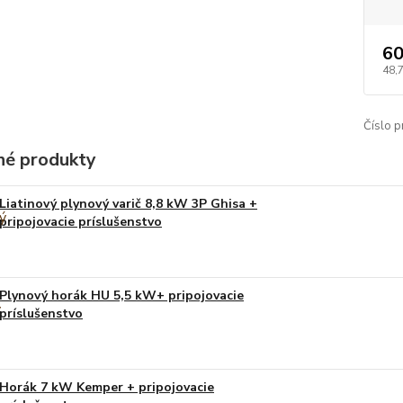
60
48,
Číslo p
é produkty
Liatinový plynový varič 8,8 kW 3P Ghisa +
pripojovacie príslušenstvo
Plynový horák HU 5,5 kW+ pripojovacie
príslušenstvo
Horák 7 kW Kemper + pripojovacie