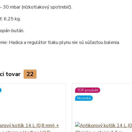
– 30 mbar (nízkotlakový spotrebič).
: 6,25 kg.
ropán-bután.
ie: Hadica a regulátor tlaku plynu nie sú súčasťou balenia.
ci tovar
22
TOP produkt
Novinka