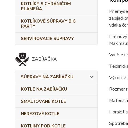
KOTLÍKY S CHRÁNIČOM
PLAMEŇA
Priemyse
zabíjačko
KOTLÍKOVÉ SÚPRAVY BIG
vďaka čom
PARTY
Liatinový
SERVÍROVACIE SÚPRAVY
Maximálna
Varič je 
ZABÍJAČKA
Technick
SÚPRAVY NA ZABÍJAČKU
Výkon: 7
Rozmer r
KOTLE NA ZABÍJAČKU
Materiál 
SMALTOVANÉ KOTLE
Horák: li
NEREZOVÉ KOTLE
Spotreba 
KOTLINY POD KOTLE