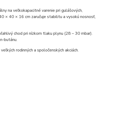
y na veľkokapacitné varenie pri gulášových,
40 × 40 × 16 cm zaručuje stabilitu a vysokú nosnosť,
hlivý chod pri nízkom tlaku plynu (28 – 30 mbar).
án-butánu.
i veľkých rodinných a spoločenských akciách.