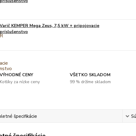
príslušenstvo
Varič KEMPER Mega Zeus, 7,5 kW + pripojovacie
príslušenstvo
VÝHODNÉ CENY
VŠETKO SKLADOM
Kotlíky za nízke ceny
99 % držíme skladom
etné špecifikácie
Sú
tné špecifikácie