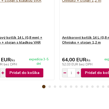
ový kotlík 14 L (0,8 mm) +
Antikorový kotlík 14 L (0,8
 + stojan s kladkou VAR
Ohnisko + stojan 1,2 m
 EUR
64,00 EUR
expedícia 3-5
exp
/
ks
/
ks
dní
UR
bez DPH
52,03 EUR
bez DPH
Pridať do košíka
Pridať do ko