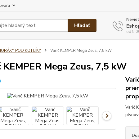
tovaru
Neviet
Hľadať
Esho
od 8:0
HORÁKY POD KOTLÍKY
Varič KEMPER Mega Zeus, 7,5 kW
č KEMPER Mega Zeus, 7,5 kW
Vari
prie
prop
Varič 
plynov
Dos