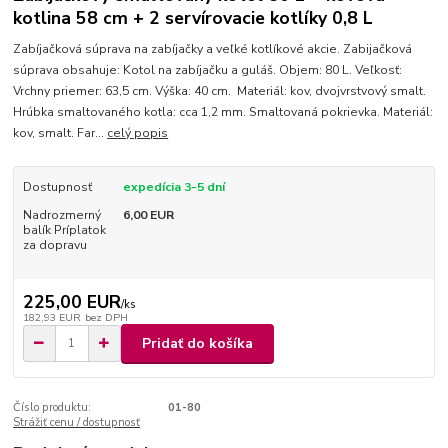
kotlina 58 cm + 2 servírovacie kotlíky 0,8 L
Zabíjačková súprava na zabíjačky a veľké kotlíkové akcie. Zabijačková
súprava obsahuje: Kotol na zabíjačku a guláš. Objem: 80 L. Veľkosť:
Vrchny priemer: 63,5 cm. Výška: 40 cm. Materiál: kov, dvojvrstvový smalt.
Hrúbka smaltovaného kotla: cca 1,2 mm. Smaltovaná pokrievka. Materiál:
kov, smalt. Far...
celý popis
Dostupnosť
expedícia 3-5 dní
Nadrozmerný
6,00 EUR
balík Príplatok
za dopravu
225,00 EUR
/
ks
182,93 EUR
bez DPH
Pridať do košíka
Číslo produktu:
01-80
Strážiť cenu / dostupnosť