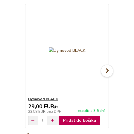
Novinka
Dymovod BLACK
Maďarská zm
29,00 EUR
4,50 EU
/
ks
expedícia 3-5 dní
23,58 EUR
bez DPH
3,66 EUR
be
Pridať do košíka