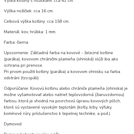
Výška kotliny s nožičkami: cca 61 cm.
Výška nožičiek: cca 16 cm.
Celková výška kotliny: cca 158 cm.
Materiál: kov, hrúbka: 1 mm.
Farba: čierna.
Upozornenie: Základná farba na kovové - železné kotline
(paráka), kovovom chráničmi plameňa (ohniská) slúži iba ako
ochrana pri prenose.
Pri prvom použití kotliny (paráka) a kovovom ohnisku sa farba
odstráni (tzv.spáli)
Odporúčanie: Kovovú kotlinu alebo chrániče plameňa (ohniska) je
možne vyšamotovať alebo natrieť teplovzdorná (žiaruvzdornou)
farbou, ktorá je vhodná na povrchovú úpravu kovových plôch,
ktoré sú vystavené vysokým teplotám (kotly, krby, výfuky,
komínové rúry, príslušenstvo k tepelnej technike, a pod.).
Dymovod