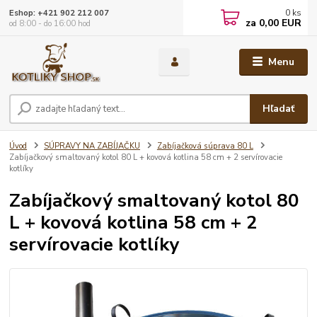
0
ks
Eshop: +421 902 212 007
za
0,00 EUR
od 8:00 - do 16:00 hod
Menu
Hľadať
Úvod
SÚPRAVY NA ZABÍJAČKU
Zabíjačková súprava 80 L
Zabíjačkový smaltovaný kotol 80 L + kovová kotlina 58 cm + 2 servírovacie
kotlíky
Zabíjačkový smaltovaný kotol 80
L + kovová kotlina 58 cm + 2
servírovacie kotlíky