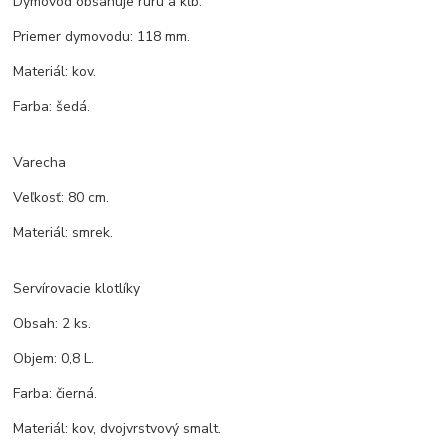
Dymovod obsahuje rúru a kĺb.
Priemer dymovodu: 118 mm.
Materiál: kov.
Farba: šedá.
Varecha
Veľkosť: 80 cm.
Materiál: smrek.
Servírovacie klotlíky
Obsah: 2 ks.
Objem: 0,8 L.
Farba: čierná.
Materiál: kov, dvojvrstvový smalt.