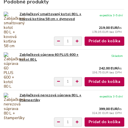
Podobné produkty
Zabíjačkový smaltovaný kotol 80 L +
expedícia 3-5 dní
kovová kotlina 58 cm + dymovod
219,00 EUR
/
ks
178,05 EUR
bez DPH
Pridať do košíka
Zabíjačková súprava 60 PLUS 600 +
Skladom
kotol 80 L
242,00 EUR
/
ks
196,75 EUR
bez DPH
Pridať do košíka
Zabíjačková nerezová súprava 80 L +
expedícia 3-5 dní
štamperlíky
399,00 EUR
/
ks
324,39 EUR
bez DPH
Pridať do košíka