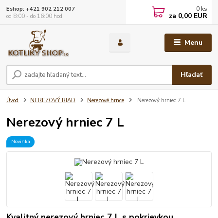
0
ks
Eshop: +421 902 212 007
za
0,00 EUR
od 8:00 - do 16:00 hod
Menu
Hľadať
Úvod
NEREZOVÝ RIAD
Nerezové hrnce
Nerezový hrniec 7 L
Nerezový hrniec 7 L
Novinka
Kvalitný nerezový hrniec 7 L s pokrievkou