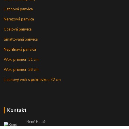
Liatinová panvica
Nerezová panvica
Oceľová panvica
Smaltovaná panvica
Nepriľnavá panvica
Wok, priemer: 31 cm
Wok, priemer: 36 cm
Liatinový wok s pokrievkou 32 cm
Kontakt
René Baláž
Eshop: +421 902 212 007