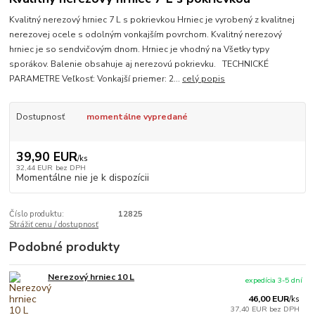
Kvalitný nerezový hrniec 7 L s pokrievkou Hrniec je vyrobený z kvalitnej
nerezovej ocele s odolným vonkajším povrchom. Kvalitný nerezový
hrniec je so sendvičovým dnom. Hrniec je vhodný na Všetky typy
sporákov. Balenie obsahuje aj nerezovú pokrievku. TECHNICKÉ
PARAMETRE Veľkosť: Vonkajší priemer: 2...
celý popis
Dostupnosť
momentálne vypredané
39,90 EUR
/
ks
32,44 EUR
bez DPH
Momentálne nie je k dispozícii
Číslo produktu:
12825
Strážiť cenu / dostupnosť
Podobné produkty
Nerezový hrniec 10 L
expedícia 3-5 dní
46,00 EUR
/
ks
37,40 EUR
bez DPH