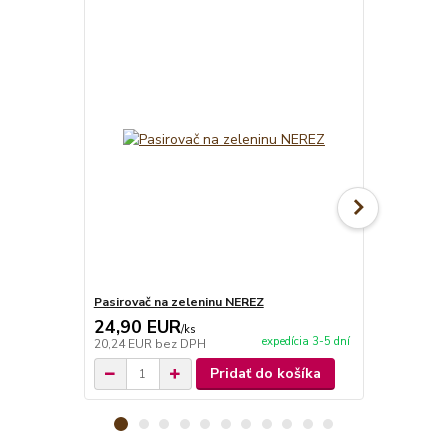
TOP produkt
Pasirovač na zeleninu NEREZ
Servírovaci
24,90 EUR
2,90 EU
/
ks
expedícia 3-5 dní
20,24 EUR
bez DPH
2,36 EUR
be
Pridať do košíka