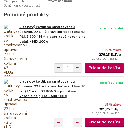
Číslo produktu:
224210118600
Strážiť cenu / dostupnosť
Podobné produkty
Liatinový kotlík so smaltovanou
expedícia 3-5 dní
úpravou 22 L + žiaruvzdorná kotlina 42
PLUS 600 4 MM + paprikové korenie na
guláš - MIX 100 g
15 % zľava
276,25 EUR
/
ks
224,59 EUR
bez DPH
Pridať do košíka
Liatinový kotlík so smaltovanou
expedícia 3-5 dní
úpravou 22 L + žiaruvzdorná kotlina 42
cm (1,5 mm) STRONG + paprikové
korenie na guláš - MIX 100 g
15 % zľava
301,75 EUR
/
ks
245,33 EUR
bez DPH
Pridať do košíka