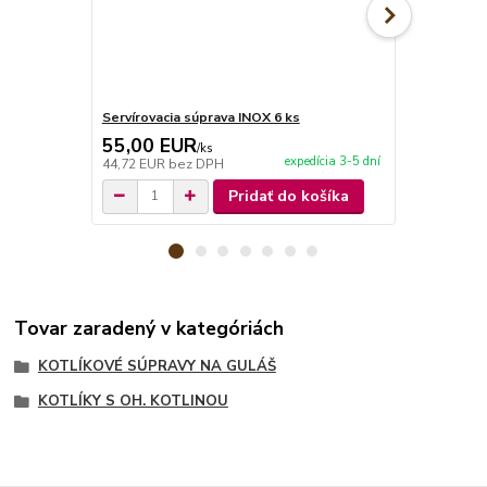
Servírovacia súprava INOX 6 ks
Servírovací 
55,00 EUR
9,95 EU
/
ks
expedícia 3-5 dní
44,72 EUR
bez DPH
8,09 EUR
be
Pridať do košíka
Tovar zaradený v kategóriách
KOTLÍKOVÉ SÚPRAVY NA GULÁŠ
KOTLÍKY S OH. KOTLINOU