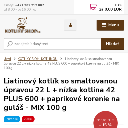
0
ks
Eshop: +421 902 212 007
za
0,00 EUR
od 8:00 - do 16:00 hod
Menu
Hľadať
Úvod
KOTLÍKY S OH. KOTLINOU
Liatinový kotlík so smaltovanou
úpravou 22 L + nízka kotlina 42 PLUS 600 + paprikové korenie na guláš - MIX
100 g
Liatinový kotlík so smaltovanou
úpravou 22 L + nízka kotlina 42
PLUS 600 + paprikové korenie na
guláš - MIX 100 g
Novinka
Akcia
315,00 EUR
- 15 %