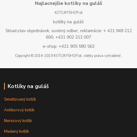
Najlacnejšie kotlíky na guláš
KOTLIKYSHOP.sk
kotlíky na guláš
Sklad,stav objednávok, osobný odber, reklamácie: + 421 948 212
600, +421 902 212 007
e-shop: +421 905 580 562
Copyright © 2014-2019 KOTLIKYSHOP.sk, všetky práva vyhradené..
Kotlíky na guláš
Smaltovaný kotlík
Antikorový kotlík
Nerezový kotlík
Medený kotlík