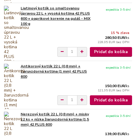
Liatinový kotlík so smaltovanou
expedícia 3-5 dní
úpravou 22 L + vysoká kotlina 42 PLUS
600 + paprikové korenie na guláš - MIX
100 g
15 % zľava
280,50 EUR
/
ks
228,05 EUR
bez DPH
Pridať do košíka
Antikorový kotlík 22 L (0,8 mm) +
expedícia 3-5 dní
žiaruvzdorná kotlina (1 mm) 42 PLUS
600
150,00 EUR
/
ks
121,95 EUR
bez DPH
Pridať do košíka
Nerezový kotlík 22 L (0,8 mm) + misky
expedícia 3-5 dní
12 ks + nízka žiaruvzdorná kotlina (1,5
mm) 42 PLUS 600
139,00 EUR
/
ks