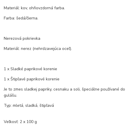
Materiál: kov, ohňovzdorná farba.
Farba: šedá/čierna.
Nerezová pokrievka
Materiál: nerez (nehrdzavejúca oceľ).
1 x Sladké paprikové korenie
1 x Štipľavé paprikové korenie
Je to zmes sladkej papriky, cesnaku a soli, špeciálne používané do
gulášu.
Typ: mletá, sladká, štipľavá
Veľkosť: 2 x 100 g