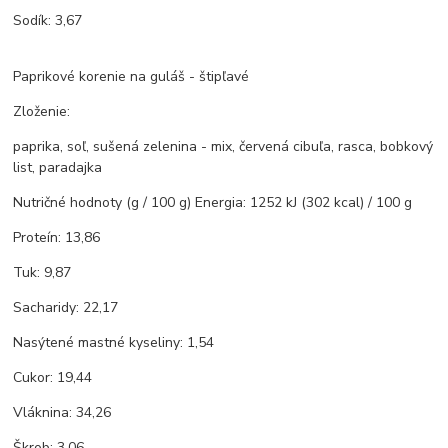
Sodík: 3,67
Paprikové korenie na guláš - štipľavé
Zloženie:
paprika, soľ, sušená zelenina - mix, červená cibuľa, rasca, bobkový
list, paradajka
Nutričné ​​hodnoty (g / 100 g) Energia: 1252 kJ (302 kcal) / 100 g
Proteín: 13,86
Tuk: 9,87
Sacharidy: 22,17
Nasýtené mastné kyseliny: 1,54
Cukor: 19,44
Vláknina: 34,26
Škrob: 3,06