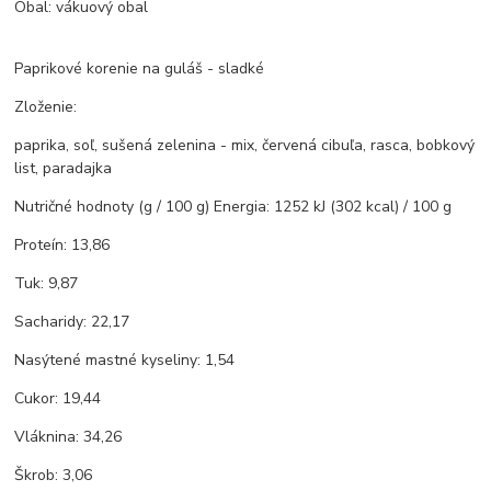
Obal: vákuový obal
Paprikové korenie na guláš - sladké
Zloženie:
paprika, soľ, sušená zelenina - mix, červená cibuľa, rasca, bobkový
list, paradajka
Nutričné ​​hodnoty (g / 100 g) Energia: 1252 kJ (302 kcal) / 100 g
Proteín: 13,86
Tuk: 9,87
Sacharidy: 22,17
Nasýtené mastné kyseliny: 1,54
Cukor: 19,44
Vláknina: 34,26
Škrob: 3,06