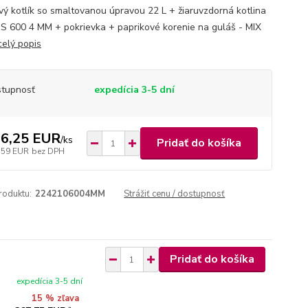
ový kotlík so smaltovanou úpravou 22 L + žiaruvzdorná kotlina
S 600 4 MM + pokrievka + paprikové korenie na guláš - MIX
celý popis
tupnosť
expedícia 3-5 dní
6,25 EUR
/
ks
Pridať do košíka
,59 EUR
bez DPH
roduktu:
2242106004MM
Strážiť cenu / dostupnosť
Pridať do košíka
expedícia 3-5 dní
15 % zľava