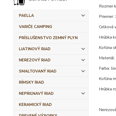
Rozmer ko
PAELLA
Priemer: 
VARIČE CAMPING
Celková 
Hrúbka ko
PRÍSLUŠENSTVO ZEMNÝ PLYN
Kotlina o
LIATINOVÝ RIAD
Materiál:
NEREZOVÝ RIAD
Farba: še
SMALTOVANÝ RIAD
Kotlina m
RÍMSKY RIAD
Hrúbka r
NEPRIĽNAVÝ RIAD
KERAMICKÝ RIAD
Nerezová
DREVENÉ VÝROBKY