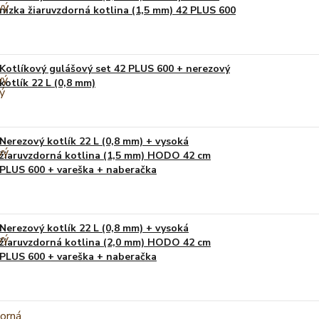
nízka žiaruvzdorná kotlina (1,5 mm) 42 PLUS 600
Kotlíkový gulášový set 42 PLUS 600 + nerezový
kotlík 22 L (0,8 mm)
Nerezový kotlík 22 L (0,8 mm) + vysoká
žiaruvzdorná kotlina (1,5 mm) HODO 42 cm
PLUS 600 + vareška + naberačka
Nerezový kotlík 22 L (0,8 mm) + vysoká
žiaruvzdorná kotlina (2,0 mm) HODO 42 cm
PLUS 600 + vareška + naberačka