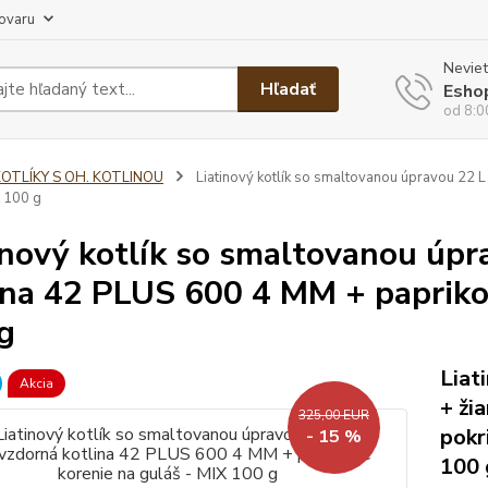
tovaru
Neviet
Hľadať
Esho
od 8:0
KOTLÍKY S OH. KOTLINOU
Liatinový kotlík so smaltovanou úpravou 22 L
X 100 g
inový kotlík so smaltovanou úpr
ina 42 PLUS 600 4 MM + papriko
g
Liat
Akcia
+ ži
325,00 EUR
pokr
- 15 %
100 