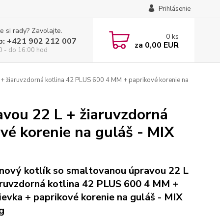
Prihlásenie
e si rady? Zavolajte.
0
ks
p: +421 902 212 007
za
0,00 EUR
0 - do 16:00 hod
 + žiaruvzdorná kotlina 42 PLUS 600 4 MM + paprikové korenie na
avou 22 L + žiaruvzdorná
vé korenie na guláš - MIX
inový kotlík so smaltovanou úpravou 22 L
aruvzdorná kotlina 42 PLUS 600 4 MM +
ievka + paprikové korenie na guláš - MIX
g