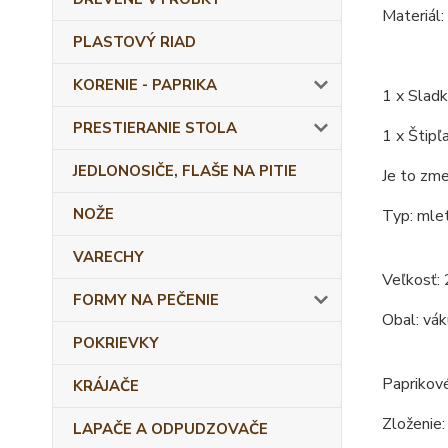
Materiál:
PLASTOVÝ RIAD
KORENIE - PAPRIKA
1 x Sladk
PRESTIERANIE STOLA
1 x Štipľ
JEDLONOSIČE, FLAŠE NA PITIE
Je to zme
NOŽE
Typ: mlet
VARECHY
Veľkosť: 
FORMY NA PEČENIE
Obal: vá
POKRIEVKY
Paprikové
KRÁJAČE
Zloženie:
LAPAČE A ODPUDZOVAČE