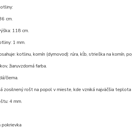
tliny:
36 cm.
výška: 118 cm.
tliny: 1 mm.
bsahuje: kotlinu, komín (dymovod): rúra, kĺb, strieška na komín, po
 kov, žiaruvzdorná farba.
dá/čierna.
á zosilnený rošt na popol v mieste, kde vzniká najväčšia teplota 
oštu: 4 mm.
 pokrievka