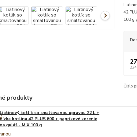
Liatin
42 PLU
100 g
Dos
27
224
Číslo p
é produkty
Liatinový kotlík so smaltovanou úpravou 22 L +
nízka kotlina 42 PLUS 600 + paprikové korenie
na guláš - MIX 100 g