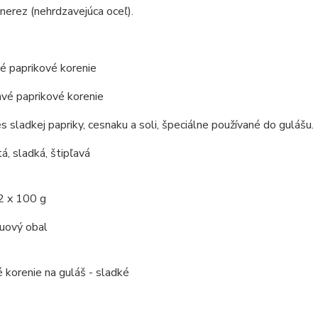
 nerez (nehrdzavejúca oceľ).
é paprikové korenie
avé paprikové korenie
s sladkej papriky, cesnaku a soli, špeciálne používané do gulášu.
á, sladká, štipľavá
2 x 100 g
kuový obal
 korenie na guláš - sladké