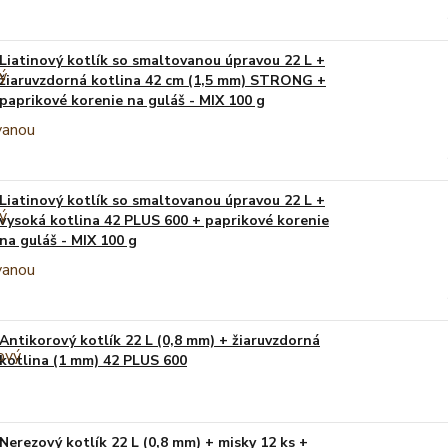
Liatinový kotlík so smaltovanou úpravou 22 L +
žiaruvzdorná kotlina 42 cm (1,5 mm) STRONG +
paprikové korenie na guláš - MIX 100 g
Liatinový kotlík so smaltovanou úpravou 22 L +
vysoká kotlina 42 PLUS 600 + paprikové korenie
na guláš - MIX 100 g
Antikorový kotlík 22 L (0,8 mm) + žiaruvzdorná
kotlina (1 mm) 42 PLUS 600
Nerezový kotlík 22 L (0,8 mm) + misky 12 ks +