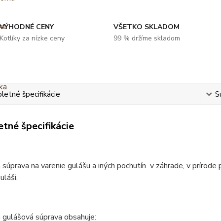
VÝHODNÉ CENY
VŠETKO SKLADOM
Kotlíky za nízke ceny
99 % držíme skladom
etné špecifikácie
S
tné špecifikácie
 súprava na varenie gulášu a iných pochutín v záhrade, v prírode 
láši.
 gulášová súprava obsahuje: