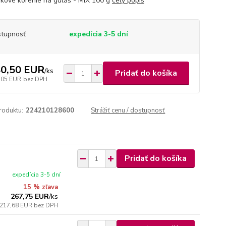
ikové korenie na guláš - MIX 100 g
celý popis
tupnosť
expedícia 3-5 dní
0,50 EUR
/
ks
Pridať do košíka
,05 EUR
bez DPH
roduktu:
224210128600
Strážiť cenu / dostupnosť
Pridať do košíka
expedícia 3-5 dní
15 % zľava
267,75 EUR
/
ks
217,68 EUR
bez DPH