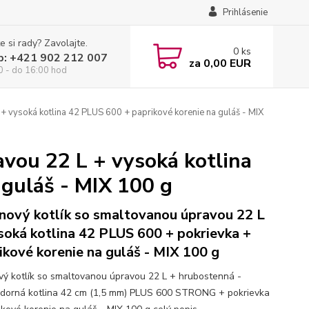
Prihlásenie
e si rady? Zavolajte.
0
ks
p: +421 902 212 007
za
0,00 EUR
0 - do 16:00 hod
 + vysoká kotlina 42 PLUS 600 + paprikové korenie na guláš - MIX
avou 22 L + vysoká kotlina
 guláš - MIX 100 g
inový kotlík so smaltovanou úpravou 22 L
soká kotlina 42 PLUS 600 + pokrievka +
ikové korenie na guláš - MIX 100 g
ový kotlík so smaltovanou úpravou 22 L + hrubostenná -
zdorná kotlina 42 cm (1,5 mm) PLUS 600 STRONG + pokrievka