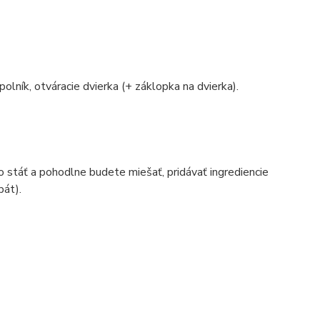
polník, otváracie dvierka (+ záklopka na dvierka).
o stáť a pohodlne budete miešať, pridávať ingrediencie
bát).