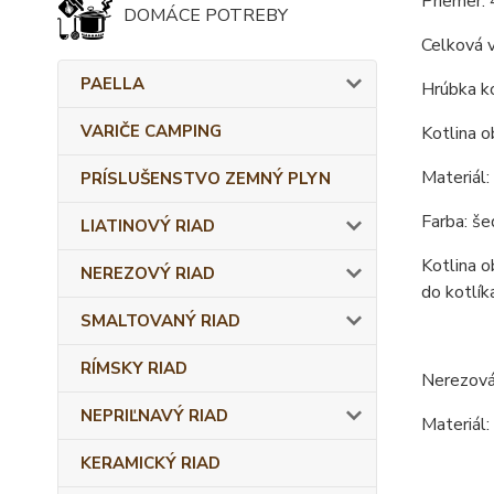
Priemer: 
DOMÁCE POTREBY
Celková 
PAELLA
Hrúbka ko
VARIČE CAMPING
Kotlina o
Materiál:
PRÍSLUŠENSTVO ZEMNÝ PLYN
Farba: še
LIATINOVÝ RIAD
Kotlina o
NEREZOVÝ RIAD
do kotlík
SMALTOVANÝ RIAD
RÍMSKY RIAD
Nerezová
NEPRIĽNAVÝ RIAD
Materiál:
KERAMICKÝ RIAD