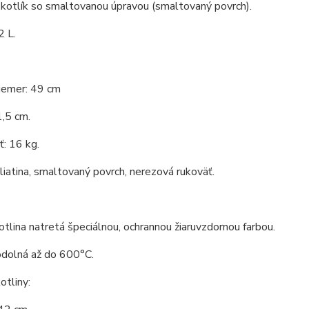
 kotlík so smaltovanou úpravou (smaltovaný povrch).
2 L.
iemer: 49 cm
,5 cm.
: 16 kg.
 liatina, smaltovaný povrch, nerezová rukoväť.
tlina natretá špeciálnou, ochrannou žiaruvzdornou farbou.
odolná až do 600°C.
tliny: