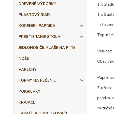
DREVENÉ VÝROBKY
1 x Sladk
1 x Štipľ
PLASTOVÝ RIAD
Je to zme
KORENIE - PAPRIKA
Typ: mlet
PRESTIERANIE STOLA
JEDLONOSIČE, FLAŠE NA PITIE
Veľkosť: 
NOŽE
Obal: vá
VARECHY
Paprikové
FORMY NA PEČENIE
Zloženie:
POKRIEVKY
paprika, 
KRÁJAČE
Nutričné 
LAPAČE A ODPUDZOVAČE