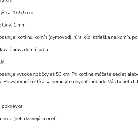
42 cm.
výška: 185,5 cm.
tliny: 1 mm.
bsahuje: kotlinu, komín (dymovod): rúra, kĺb, strieška na komín, po
 kov, žiaruvzdorná farba.
dá.
bsahuje vysoké nožičky až 53 cm. Pri kotline môžete sedieť aleb
a. Pri vyberaní kotlíka sa nemusíte ohýbať (nebude Vás bolieť chr
 pokrievka
 nerez (nehrdzavejúca oceľ).