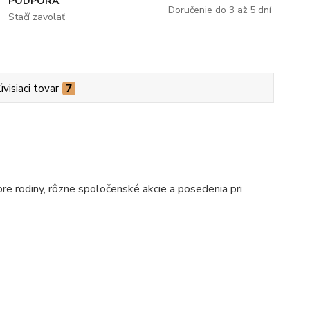
PODPORA
Doručenie do 3 až 5 dní
Stačí zavolať
úvisiaci tovar
7
pre rodiny, rôzne spoločenské akcie a posedenia pri