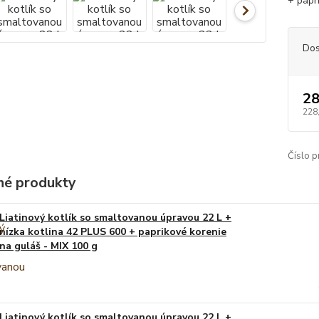
+ papr
Dos
28
228
Číslo p
é produkty
Liatinový kotlík so smaltovanou úpravou 22 L +
nízka kotlina 42 PLUS 600 + paprikové korenie
na guláš - MIX 100 g
Liatinový kotlík so smaltovanou úpravou 22 L +