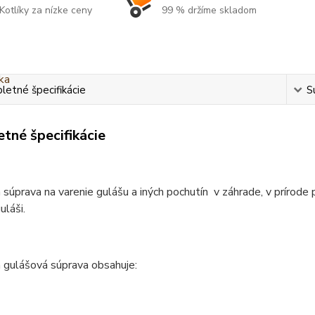
Kotlíky za nízke ceny
99 % držíme skladom
etné špecifikácie
S
tné špecifikácie
 súprava na varenie gulášu a iných pochutín v záhrade, v prírode 
láši.
 gulášová súprava obsahuje: