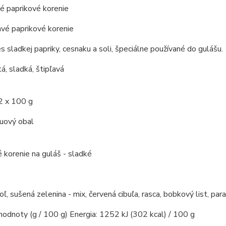
é paprikové korenie
avé paprikové korenie
s sladkej papriky, cesnaku a soli, špeciálne používané do gulášu.
á, sladká, štipľavá
2 x 100 g
kuový obal
 korenie na guláš - sladké
soľ, sušená zelenina - mix, červená cibuľa, rasca, bobkový list, par
​​hodnoty (g / 100 g) Energia: 1252 kJ (302 kcal) / 100 g