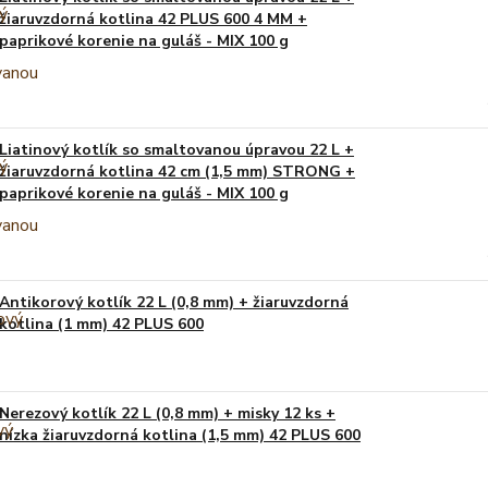
žiaruvzdorná kotlina 42 PLUS 600 4 MM +
paprikové korenie na guláš - MIX 100 g
Liatinový kotlík so smaltovanou úpravou 22 L +
žiaruvzdorná kotlina 42 cm (1,5 mm) STRONG +
paprikové korenie na guláš - MIX 100 g
Antikorový kotlík 22 L (0,8 mm) + žiaruvzdorná
kotlina (1 mm) 42 PLUS 600
Nerezový kotlík 22 L (0,8 mm) + misky 12 ks +
nízka žiaruvzdorná kotlina (1,5 mm) 42 PLUS 600