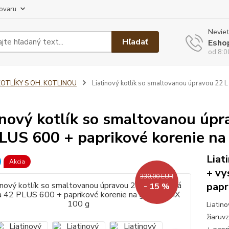
tovaru
Neviet
Hľadať
Esho
od 8:0
KOTLÍKY S OH. KOTLINOU
Liatinový kotlík so smaltovanou úpravou 22 L
inový kotlík so smaltovanou úpr
LUS 600 + paprikové korenie na
Liat
Akcia
+ vy
330,00 EUR
papr
- 15 %
Liatin
žiaruv