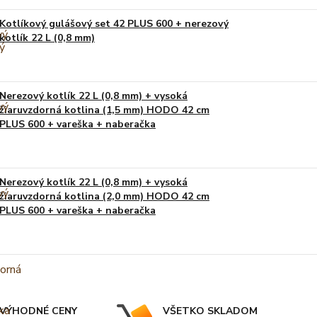
Kotlíkový gulášový set 42 PLUS 600 + nerezový
kotlík 22 L (0,8 mm)
Nerezový kotlík 22 L (0,8 mm) + vysoká
žiaruvzdorná kotlina (1,5 mm) HODO 42 cm
PLUS 600 + vareška + naberačka
Nerezový kotlík 22 L (0,8 mm) + vysoká
žiaruvzdorná kotlina (2,0 mm) HODO 42 cm
PLUS 600 + vareška + naberačka
VÝHODNÉ CENY
VŠETKO SKLADOM