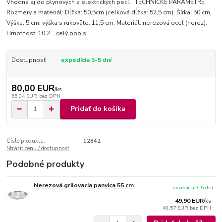
Vhodná aj do plynových a elektrických pecí. TECHNICKÉ PARAMETRE
Rozmery a materiál: Dĺžka: 50,5cm (celková dĺžka: 52,5 cm). Šírka: 50 cm,
Výška: 5 cm, výška s rukoväte: 11,5 cm. Materiál: nerezová oceľ (nerez).
Hmotnosť: 10,2...
celý popis
Dostupnosť
expedícia 3-5 dní
80,00 EUR
/
ks
65,04 EUR
bez DPH
Pridať do košíka
Číslo produktu:
12842
Strážiť cenu / dostupnosť
Podobné produkty
Nerezová grilovacia panvica 55 cm
expedícia 3-5 dní
49,90 EUR
/
ks
40,57 EUR
bez DPH