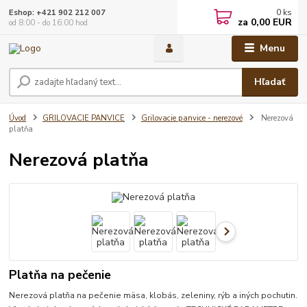
0
ks
Eshop: +421 902 212 007
za
0,00 EUR
od 8:00 - do 16:00 hod
Menu
Hľadať
Úvod
GRILOVACIE PANVICE
Grilovacie panvice - nerezové
Nerezová
platňa
Nerezová platňa
Platňa na pečenie
Nerezová platňa na pečenie mäsa, klobás, zeleniny, rýb a iných pochutin.