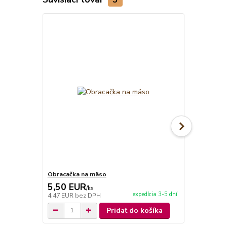
Obracačka na mäso
Kliešte na 
5,50 EUR
5,90 EU
/
ks
expedícia 3-5 dní
4,47 EUR
bez DPH
4,80 EUR
be
Pridať do košíka