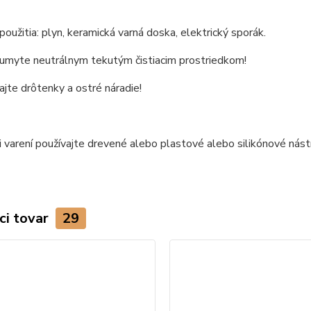
oužitia: plyn, keramická varná doska, elektrický sporák.
 umyte neutrálnym tekutým čistiacim prostriedkom!
jte drôtenky a ostré náradie!
i varení používajte drevené alebo plastové alebo silikónové nást
ci tovar
29