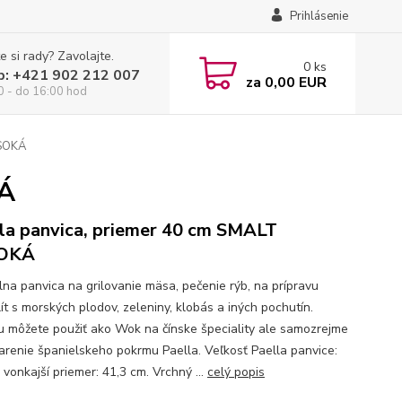
Prihlásenie
e si rady? Zavolajte.
0
ks
p: +421 902 212 007
za
0,00 EUR
0 - do 16:00 hod
YSOKÁ
KÁ
la panvica, priemer 40 cm SMALT
OKÁ
lna panvica na grilovanie mäsa, pečenie rýb, na prípravu
ít s morských plodov, zeleniny, klobás a iných pochutín.
u môžete použiť ako Wok na čínske špeciality ale samozrejme
varenie španielskeho pokrmu Paella. Veľkosť Paella panvice:
vonkajší priemer: 41,3 cm. Vrchný ...
celý popis