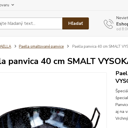
tovaru
Neviet
Hľadať
Esho
od 8:0
PAELLA
Paella smaltované panvice
Paella panvica 40 cm SMALT V
la panvica 40 cm SMALT VYSO
Pael
VYS
Špeciá
špecial
Panvic
aj na 
Vrchný 