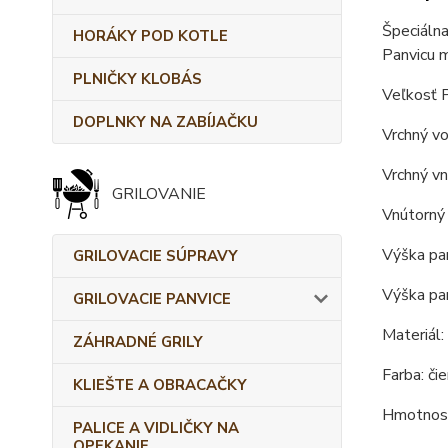
Špeciálna
HORÁKY POD KOTLE
Panvicu m
PLNIČKY KLOBÁS
Veľkosť P
DOPLNKY NA ZABÍJAČKU
Vrchný vo
Vrchný vn
GRILOVANIE
Vnútorný 
Výška pan
GRILOVACIE SÚPRAVY
Výška pan
GRILOVACIE PANVICE
Materiál:
ZÁHRADNÉ GRILY
Farba: čie
KLIEŠTE A OBRACAČKY
Hmotnosť
PALICE A VIDLIČKY NA
OPEKANIE