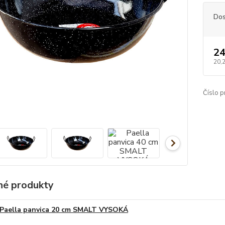
Dos
24
20,
Číslo p
é produkty
Paella panvica 20 cm SMALT VYSOKÁ