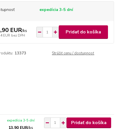
tupnosť
expedícia 3-5 dní
,90 EUR
/
ks
Pridať do košíka
24 EUR
bez DPH
roduktu:
13373
Strážiť cenu / dostupnosť
expedícia 3-5 dní
Pridať do košíka
13,90 EUR
/
ks