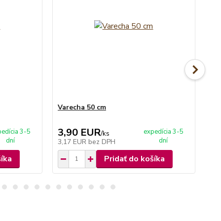
Varecha 50 cm
Kl
3,90 EUR
3
edícia 3-5
expedícia 3-5
/
ks
dní
dní
3,17 EUR
bez DPH
3,
šíka
Pridať do košíka