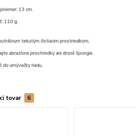
priemer: 13 cm.
: 110 g.
utrálnym tekutým čistiacim prostriedkom.
jte abrazívne prostriedky ani drsné špongie.
 do umývačky riadu.
ci tovar
6