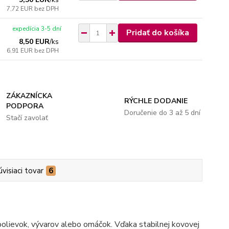
7,72 EUR
bez DPH
expedícia 3-5 dní
Pridať do košíka
8,50 EUR
/
ks
6,91 EUR
bez DPH
ZÁKAZNÍCKA
RÝCHLE DODANIE
PODPORA
Doručenie do 3 až 5 dní
Stačí zavolať
úvisiaci tovar
6
 polievok, vývarov alebo omáčok. Vďaka stabilnej kovovej