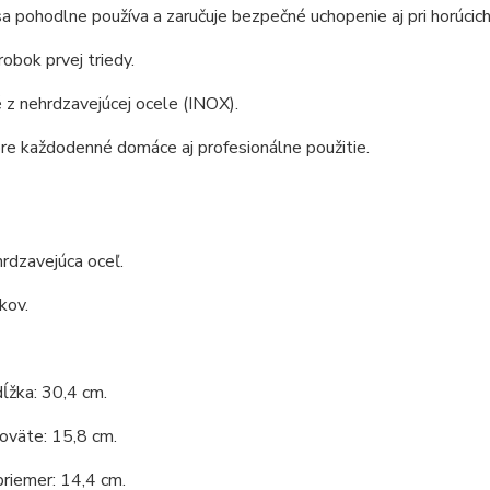
sa pohodlne používa a zaručuje bezpečné uchopenie aj pri horúcich
obok prvej triedy.
z nehrdzavejúcej ocele (INOX).
re každodenné domáce aj profesionálne použitie.
hrdzavejúca oceľ.
kov.
ĺžka: 30,4 cm.
oväte: 15,8 cm.
priemer: 14,4 cm.