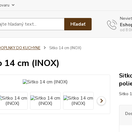
tovaru
Neviet
Hľadať
Esho
od 8:0
DOPLNKY DO KUCHYNE
Sitko 14 cm (INOX)
o 14 cm (INOX)
Sitk
poli
Sitko 
Dos