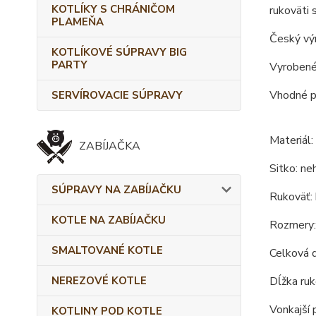
KOTLÍKY S CHRÁNIČOM
rukoväti 
PLAMEŇA
Český výr
KOTLÍKOVÉ SÚPRAVY BIG
PARTY
Vyrobené 
Vhodné p
SERVÍROVACIE SÚPRAVY
Materiál:
ZABÍJAČKA
Sitko: ne
SÚPRAVY NA ZABÍJAČKU
Rukoväť: 
KOTLE NA ZABÍJAČKU
Rozmery:
SMALTOVANÉ KOTLE
Celková d
NEREZOVÉ KOTLE
Dĺžka ruk
Vonkajší 
KOTLINY POD KOTLE