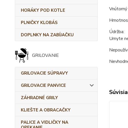
Vnútorný 
HORÁKY POD KOTLE
Hmotnosť
PLNIČKY KLOBÁS
Údržba:
DOPLNKY NA ZABÍJAČKU
Umyte ne
Nepoužíva
GRILOVANIE
Nevhodné
GRILOVACIE SÚPRAVY
GRILOVACIE PANVICE
Súvisia
ZÁHRADNÉ GRILY
KLIEŠTE A OBRACAČKY
PALICE A VIDLIČKY NA
OPEKANIE