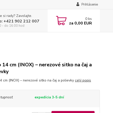
Prihlásenie
e si rady? Zavolajte.
0
ks
p: +421 902 212 007
za
0,00 EUR
0 - do 16:00 hod
o 14 cm (INOX) – nerezové sitko na čaj a
evky
14 cm (INOX) – nerezové sitko na čaj a polievky
celý popis
tupnosť
expedícia 3-5 dní