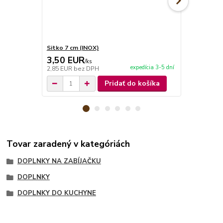
Sitko 7 cm (INOX)
Sitko 12 cm
3,50 EUR
4,90 EU
/
ks
expedícia 3-5 dní
2,85 EUR
bez DPH
3,98 EUR
be
Pridať do košíka
Tovar zaradený v kategóriách
DOPLNKY NA ZABÍJAČKU
DOPLNKY
DOPLNKY DO KUCHYNE