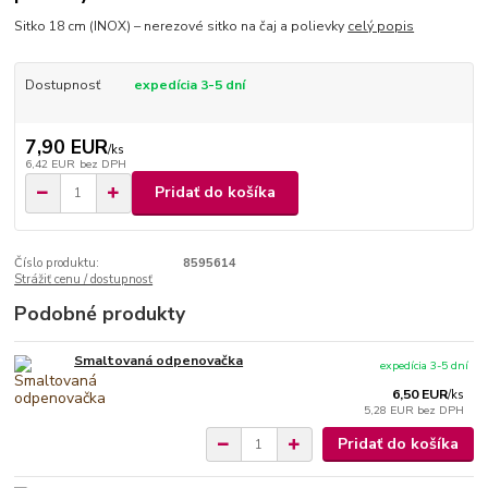
Sitko 18 cm (INOX) – nerezové sitko na čaj a polievky
celý popis
Dostupnosť
expedícia 3-5 dní
7,90 EUR
/
ks
6,42 EUR
bez DPH
Pridať do košíka
Číslo produktu:
8595614
Strážiť cenu / dostupnosť
Podobné produkty
Smaltovaná odpenovačka
expedícia 3-5 dní
6,50 EUR
/
ks
5,28 EUR
bez DPH
Pridať do košíka