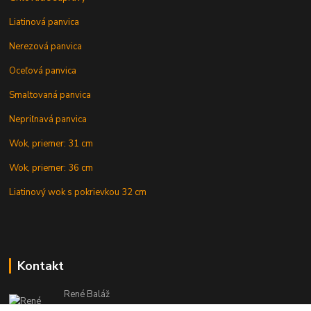
Liatinová panvica
Nerezová panvica
Oceľová panvica
Smaltovaná panvica
Nepriľnavá panvica
Wok, priemer: 31 cm
Wok, priemer: 36 cm
Liatinový wok s pokrievkou 32 cm
Kontakt
René Baláž
Eshop: +421 902 212 007