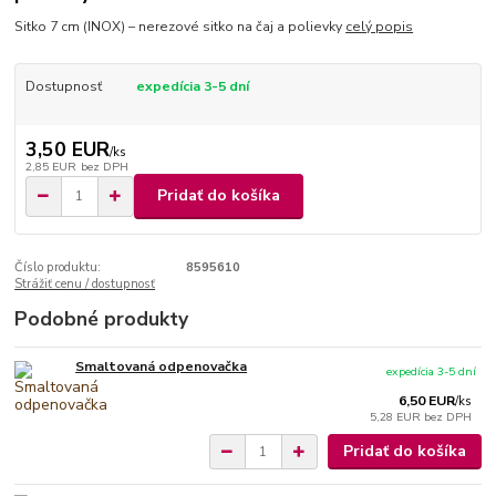
Sitko 7 cm (INOX) – nerezové sitko na čaj a polievky
celý popis
Dostupnosť
expedícia 3-5 dní
3,50 EUR
/
ks
2,85 EUR
bez DPH
Pridať do košíka
Číslo produktu:
8595610
Strážiť cenu / dostupnosť
Podobné produkty
Smaltovaná odpenovačka
expedícia 3-5 dní
6,50 EUR
/
ks
5,28 EUR
bez DPH
Pridať do košíka