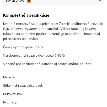
Súvisiaci tovar
6
Kompletné špecifikácie
Kvalitné nerezové sitko s priemerom 7 cm je ideálne na filtrovanie
čaju, polievok, vývarov alebo omáčok. Vďaka stabilnej kovovej
rukoväti sa pohodlne používa a zaručuje bezpečné uchopenie aj
pri horúcich tekutinách.
Český výrobok prvej triedy.
Vyrobené z nehrdzavejúcej ocele (INOX).
Vhodné pre každodenné domáce aj profesionálne použitie.
Materiál:
Sitko: nehrdzavejúca oceľ.
Rukoväť: kov.
Rozmery: