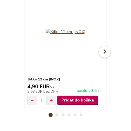
Sitko 12 cm (INOX)
Sitko 14 cm
4,90 EUR
6,50 EU
/
ks
expedícia 3-5 dní
3,98 EUR
bez DPH
5,28 EUR
be
Pridať do košíka