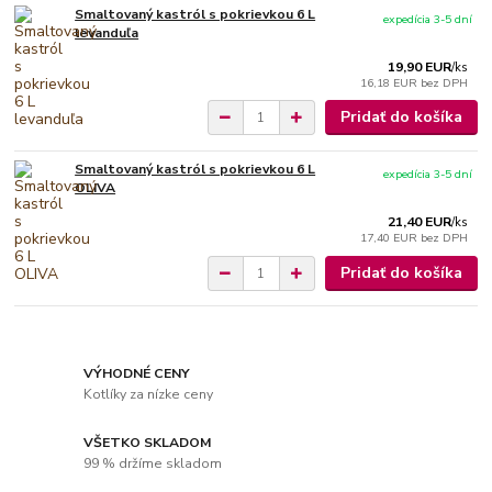
Smaltovaný kastról s pokrievkou 6 L
expedícia 3-5 dní
levanduľa
19,90 EUR
/
ks
16,18 EUR
bez DPH
Pridať do košíka
Smaltovaný kastról s pokrievkou 6 L
expedícia 3-5 dní
OLIVA
21,40 EUR
/
ks
17,40 EUR
bez DPH
Pridať do košíka
VÝHODNÉ CENY
Kotlíky za nízke ceny
VŠETKO SKLADOM
99 % držíme skladom