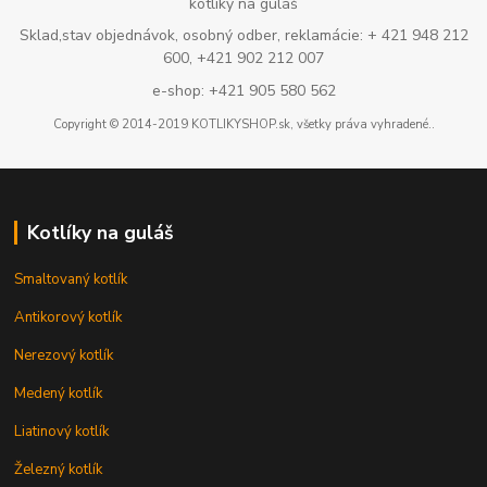
kotlíky na guláš
Sklad,stav objednávok, osobný odber, reklamácie: + 421 948 212
600, +421 902 212 007
e-shop: +421 905 580 562
Copyright © 2014-2019 KOTLIKYSHOP.sk, všetky práva vyhradené..
Kotlíky na guláš
Smaltovaný kotlík
Antikorový kotlík
Nerezový kotlík
Medený kotlík
Liatinový kotlík
Železný kotlík