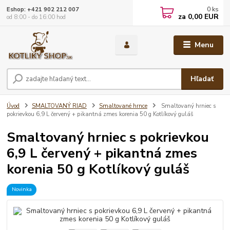
0
ks
Eshop: +421 902 212 007
za
0,00 EUR
od 8:00 - do 16:00 hod
Menu
Hľadať
Úvod
SMALTOVANÝ RIAD
Smaltované hrnce
Smaltovaný hrniec s
pokrievkou 6,9 L červený + pikantná zmes korenia 50 g Kotlíkový guláš
Smaltovaný hrniec s pokrievkou
6,9 L červený + pikantná zmes
korenia 50 g Kotlíkový guláš
Novinka