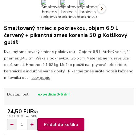
Smaltovaný hrniec s pokrievkou, objem 6,9 L
červený + pikantná zmes korenia 50 g Kotlíkový
guláš
Kvalitný smaltovaný hrniec s pokrievkou. Objem: 6,9 L. Vrchný vonkajší
priemer: 24,3 cm. Výška s pokrievkou: 25,5 cm. Materiál: nehrdzavejúca
oceľ, smalt. Hmotnosť: 1,62 kg. Možno použiť na: plynové, elektrické,
keramické a indukčné varné dosky. Pikantná zmes určite poteší každého
milovníka ost...
celý popis
Dostupnosť
expedícia 3-5 dní
24,50 EUR
/
ks
19,92 EUR
bez DPH
Pridať do košíka