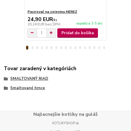
Pasirovač na zeleninu NEREZ
Pasirovač n
24,90 EUR
19,90 E
/
ks
expedícia 3-5 dní
20,24 EUR
bez DPH
16,18 EUR
b
Pridať do košíka
Tovar zaradený v kategóriách
SMALTOVANÝ RIAD
Smaltované hrnce
Najlacnejšie kotlíky na guláš
KOTLIKYSHOP.sk