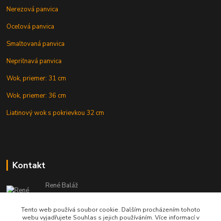
Nerezová panvica
Oceľová panvica
Smaltovaná panvica
Nepriľnavá panvica
Wok, priemer: 31 cm
Wok, priemer: 36 cm
Liatinový wok s pokrievkou 32 cm
Kontakt
René Baláž
Eshop: +421 902 212 007
od 8:00 - do 16:00 hod
Tento web používá soubor cookie. Dalším procházením tohoto
webu vyjadřujete Souhlas s jejich používáním. Více informací v