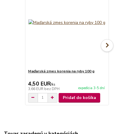
Maďarská zmes korenia na ryby 100 g
Maďarská zm
4,50 EUR
4,50 EU
/
ks
expedícia 3-5 dní
3,66 EUR
bez DPH
3,66 EUR
be
Pridať do košíka
Tovar zaradený v kategóriách