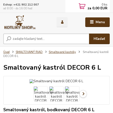
0
ks
Eshop: +421 902 212 007
za
0,00 EUR
od 8:00 - do 16:00 hod
Menu
Hľadať
Úvod
SMALTOVANÝ RIAD
Smaltované kastróly
Smaltovaný kastról
DECOR 6 L
Smaltovaný kastról DECOR 6 L
Smaltovaný kastról, bodkovaný DECOR 6 L