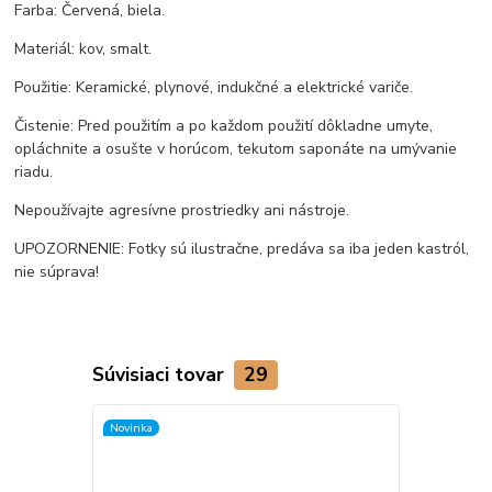
Farba: Červená, biela.
Materiál: kov, smalt.
Použitie: Keramické, plynové, indukčné a elektrické variče.
Čistenie: Pred použitím a po každom použití dôkladne umyte,
opláchnite a osušte v horúcom, tekutom saponáte na umývanie
riadu.
Nepoužívajte agresívne prostriedky ani nástroje.
UPOZORNENIE: Fotky sú ilustračne, predáva sa iba jeden kastról,
nie súprava!
Súvisiaci tovar
29
Novinka
TOP produkt
Novinka