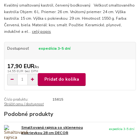
Kvalitný smaltovaný kastról, červený bodkovaný. Veľkosť smaltovaného
kastróla Objem: 6 L. Priemer: 26 cm. Vnútorný priemer: 24 cm. Výška
kastróla: 15 cm. Výška s pokrievkou: 29 cm. Hmotnosť: 1550 g. Farba:
Červená, biela. Materiál: kov, smalt. Použitie: Keramické, plynové,
indukčné a el...
celý popis
Dostupnosť
expedícia 3-5 dní
17,90 EUR
/
ks
14,55 EUR
bez DPH
Pridať do košíka
Číslo produktu:
15615
Strážiť cenu / dostupnosť
Podobné produkty
Smaltovaná rajnica so sklenenou
expedícia 3-5 dní
pokrievkou 28 cm DECOR