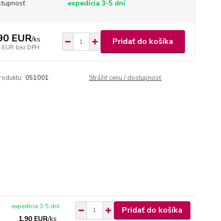
tupnosť
expedícia 3-5 dní
90 EUR
/
ks
Pridať do košíka
4 EUR
bez DPH
roduktu:
051001
Strážiť cenu / dostupnosť
expedícia 3-5 dní
Pridať do košíka
1,90 EUR
/
ks