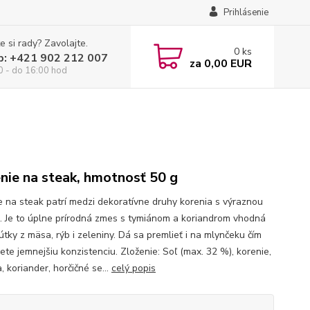
Prihlásenie
e si rady? Zavolajte.
0
ks
p: +421 902 212 007
za
0,00 EUR
0 - do 16:00 hod
nie na steak, hmotnosť 50 g
e na steak patrí medzi dekoratívne druhy korenia s výraznou
. Je to úplne prírodná zmes s tymiánom a koriandrom vhodná
útky z mäsa, rýb i zeleniny. Dá sa premlieť i na mlynčeku čím
ete jemnejšiu konzistenciu. Zloženie: Soľ (max. 32 %), korenie,
, koriander, horčičné se...
celý popis