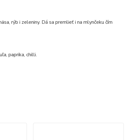
sa, rýb i zeleniny. Dá sa premlieť i na mlynčeku čím
a, paprika, chilli.