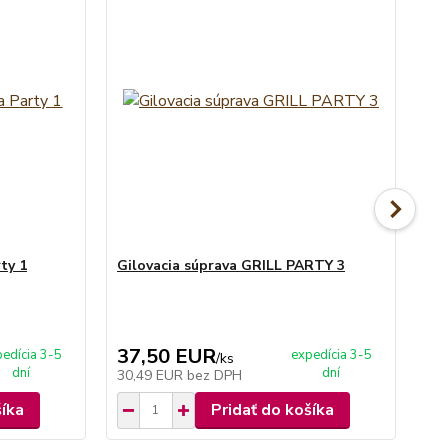
ty 1
Gilovacia súprava GRILL PARTY 3
Gi
37,50 EUR
3
edícia 3-5
expedícia 3-5
/
ks
dní
dní
30,49 EUR
bez DPH
31
šíka
Pridať do košíka