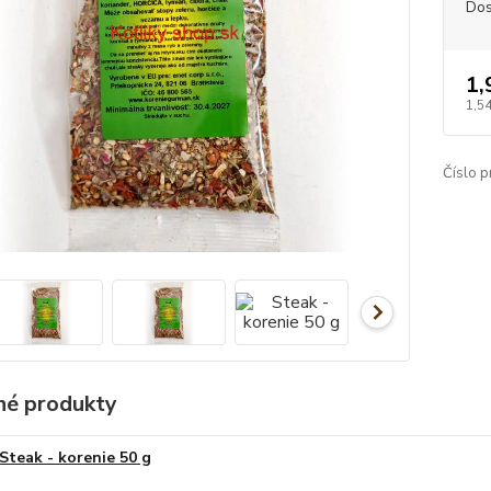
Dos
1,
1,5
Číslo p
é produkty
Steak - korenie 50 g