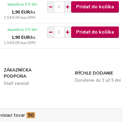
expedícia 3-5 dní
Pridať do košíka
1,90 EUR
/
ks
1,54 EUR
bez DPH
expedícia 3-5 dní
Pridať do košíka
1,90 EUR
/
ks
1,54 EUR
bez DPH
ZÁKAZNÍCKA
RÝCHLE DODANIE
PODPORA
Doručenie do 3 až 5 dní
Stačí zavolať
visiaci tovar
50