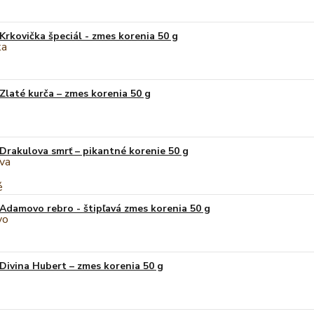
Krkovička špeciál - zmes korenia 50 g
Zlaté kurča – zmes korenia 50 g
Drakulova smrť – pikantné korenie 50 g
Adamovo rebro - štipľavá zmes korenia 50 g
Divina Hubert – zmes korenia 50 g