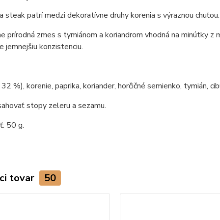
a steak patrí medzi dekoratívne druhy korenia s výraznou chuťou.
ne prírodná zmes s tymiánom a koriandrom vhodná na minútky z mä
 jemnejšiu konzistenciu.
32 %), korenie, paprika, koriander, horčičné semienko, tymián, cibuľ
ahovať stopy zeleru a sezamu.
: 50 g.
ci tovar
50