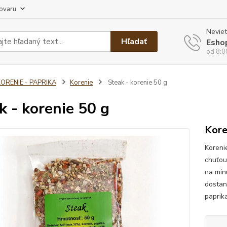
tovaru
Neviet
Hľadať
Esho
od 8:0
ORENIE - PAPRIKA
Korenie
Steak - korenie 50 g
k - korenie 50 g
Kore
Koreni
chuťou
na min
dostan
paprika