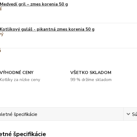
Medvedí gril – zmes korenia 50 g
Kotlíkový guláš - pikantná zmes korenia 50 g
VÝHODNÉ CENY
VŠETKO SKLADOM
Kotlíky za nízke ceny
99 % držíme skladom
etné špecifikácie
Sú
tné špecifikácie