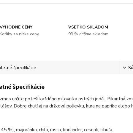
VÝHODNÉ CENY
VŠETKO SKLADOM
Kotlíky za nízke ceny
99 % držíme skladom
etné špecifikácie
Sú
tné špecifikácie
zmes určite poteší každého milovníka ostrých jedál. Pikantná zm
lášov. Dobre chutí aj na držkovú polievku, kura na paprike alebo 
45 %), majoránka, chilli, rasca, koriander, cesnak, cibuľa