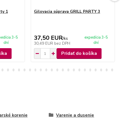
ty 1
Gilovacia súprava GRILL PARTY 3
Gi
37,50 EUR
3
edícia 3-5
expedícia 3-5
/
ks
dní
dní
30,49 EUR
bez DPH
31
šíka
Pridať do košíka
rské korenie
Varenie a dusenie