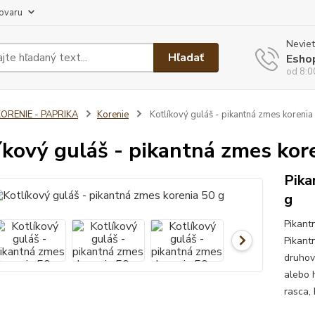
tovaru
Neviet
Hľadať
Esho
od 8:0
ORENIE - PAPRIKA
Korenie
Kotlíkový guláš - pikantná zmes korenia
íkový guláš - pikantná zmes kor
Pika
g
Pikant
Pikant
druhov
alebo h
rasca, 