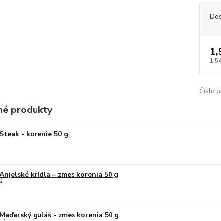
Dos
1,
1,5
Číslo p
é produkty
Steak - korenie 50 g
Anjelské krídla – zmes korenia 50 g
Maďarský guláš - zmes korenia 50 g