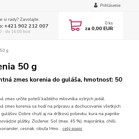
Prihlásenie
e si rady? Zavolajte.
0
ks
p: +421 902 212 007
za
0,00 EUR
0 - do 16:00 hod
 50 g
enia 50 g
ntná zmes korenia do guláša, hmotnosť: 50
ná zmes určite poteší každého milovníka ostrých jedál.
ná zmes korenia sa hodí na prípravu a dochucovanie všetkých
 gulášov. Dobre chutí aj na držkovú polievku, kura na paprike
ovädzie plátky. Zloženie: Soľ (max. 45 %), majoránka, chilli,
koriander, cesnak, cibuľa Hmo...
celý popis