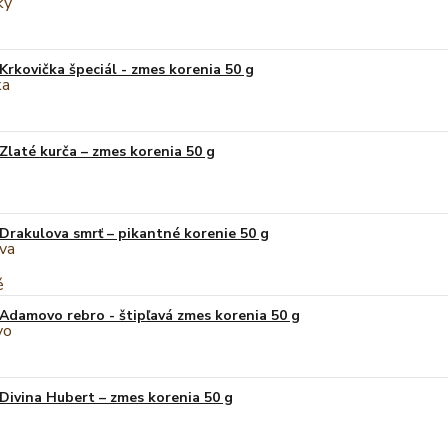
Krkovička špeciál - zmes korenia 50 g
Zlaté kurča – zmes korenia 50 g
Drakulova smrť – pikantné korenie 50 g
Adamovo rebro - štipľavá zmes korenia 50 g
Divina Hubert – zmes korenia 50 g