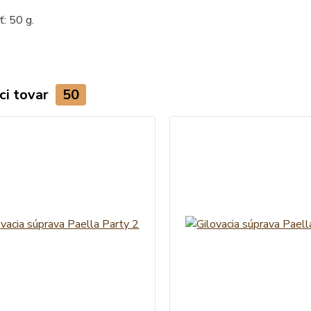
: 50 g.
ci tovar
50