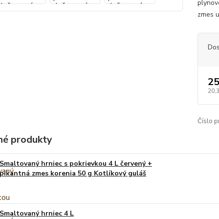
plynov
zmes u
Dos
25
20,
Číslo p
é produkty
Smaltovaný hrniec s pokrievkou 4 L červený +
pikantná zmes korenia 50 g Kotlíkový guláš
Smaltovaný hrniec 4 L