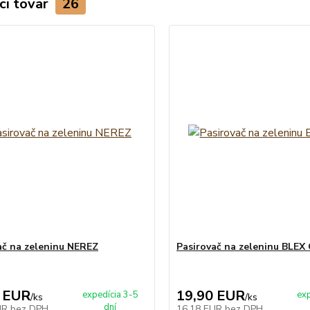
ci tovar
26
ač na zeleninu NEREZ
Pasirovač na zeleninu BLEX
 EUR
19,90 EUR
expedícia 3-5
exp
/
ks
/
ks
dní
UR
bez DPH
16,18 EUR
bez DPH