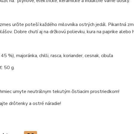
žiť na: plynové, elektrické, keramické a indukčné varné dosky.
zmes určite poteší každého milovníka ostrých jedál. Pikantná zm
lášov. Dobre chutí aj na držkovú polievku, kura na paprike alebo 
45 %), majoránka, chilli, rasca, koriander, cesnak, cibuľa
: 50 g.
 hrniec umyte neutrálnym tekutým čistiacim prostriedkom!
jte drôtenky a ostré náradie!