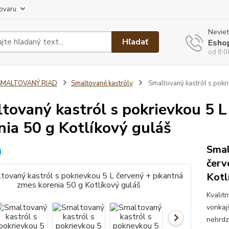
tovaru
Neviet
Hľadať
Esho
od 8:0
SMALTOVANÝ RIAD
Smaltované kastróly
Smaltovaný kastról s pokri
tovaný kastról s pokrievkou 5 L
nia 50 g Kotlíkový guláš
Smal
červ
Kotl
Kvalit
vonkajš
nehrdz