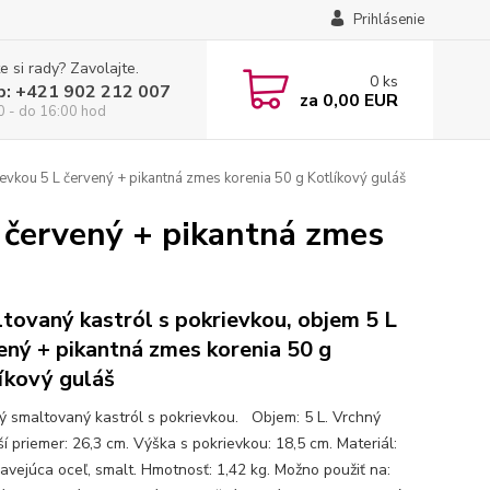
Prihlásenie
e si rady? Zavolajte.
0
ks
p: +421 902 212 007
za
0,00 EUR
0 - do 16:00 hod
evkou 5 L červený + pikantná zmes korenia 50 g Kotlíkový guláš
 červený + pikantná zmes
tovaný kastról s pokrievkou, objem 5 L
ený + pikantná zmes korenia 50 g
íkový guláš
ný smaltovaný kastról s pokrievkou. Objem: 5 L. Vrchný
í priemer: 26,3 cm. Výška s pokrievkou: 18,5 cm. Materiál:
avejúca oceľ, smalt. Hmotnosť: 1,42 kg. Možno použiť na: