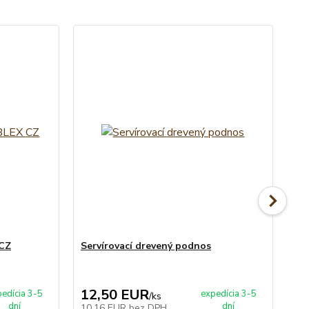
TO
 CZ
Servírovací drevený podnos
Se
ks
12,50 EUR
5
edícia 3-5
expedícia 3-5
/
ks
dní
dní
10,16 EUR
bez DPH
48