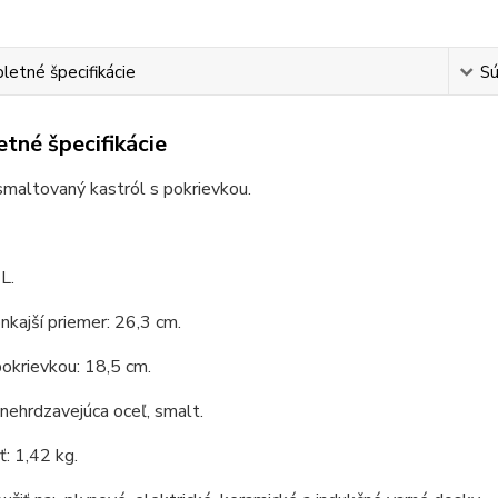
etné špecifikácie
Sú
tné špecifikácie
smaltovaný kastról s pokrievkou.
L.
nkajší priemer: 26,3 cm.
okrievkou: 18,5 cm.
 nehrdzavejúca oceľ, smalt.
: 1,42 kg.