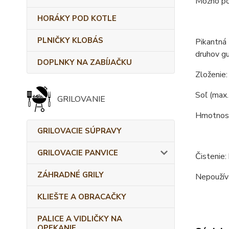
Možno pou
HORÁKY POD KOTLE
PLNIČKY KLOBÁS
Pikantná 
druhov gu
DOPLNKY NA ZABÍJAČKU
Zloženie:
Soľ (max. 
GRILOVANIE
Hmotnosť
GRILOVACIE SÚPRAVY
GRILOVACIE PANVICE
Čistenie:
ZÁHRADNÉ GRILY
Nepoužíva
KLIEŠTE A OBRACAČKY
PALICE A VIDLIČKY NA
OPEKANIE