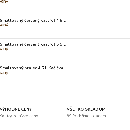
Smaltovaný červený kastról 4,5 L
Smaltovaný červený kastról 5,5 L
Smaltovaný hrniec 4,5 L Kačička
VÝHODNÉ CENY
VŠETKO SKLADOM
Kotlíky za nízke ceny
99 % držíme skladom