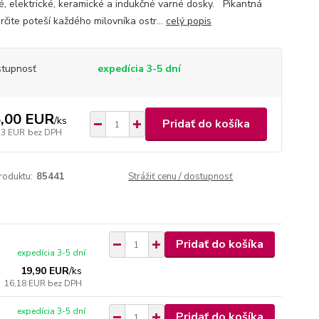
é, elektrické, keramické a indukčné varné dosky. Pikantná
rčite poteší každého milovníka ostr...
celý popis
tupnosť
expedícia 3-5 dní
,00 EUR
/
ks
Pridať do košíka
33 EUR
bez DPH
roduktu:
85441
Strážiť cenu / dostupnosť
Pridať do košíka
expedícia 3-5 dní
19,90 EUR
/
ks
16,18 EUR
bez DPH
expedícia 3-5 dní
Pridať do košíka