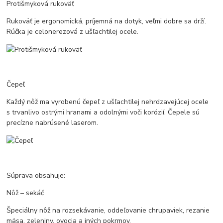
Protišmyková rukoväť
Rukoväť je ergonomická, príjemná na dotyk, veľmi dobre sa drží.
Rúčka je celonerezová z ušľachtilej ocele.
Čepeľ
Každý nôž ma vyrobenú čepeľ z ušľachtilej nehrdzavejúcej ocele
s trvanlivo ostrými hranami a odolnými voči korózií. Čepele sú
precízne nabrúsené laserom.
Súprava obsahuje:
Nôž – sekáč
Špeciálny nôž na rozsekávanie, oddeľovanie chrupaviek, rezanie
mäsa, zeleniny, ovocia a iných pokrmov.