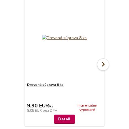
Drevená súprava 8 ks
Kliešte na 
9,90 EUR
5,90 EU
momentálne
/
ks
vypredané
8,05 EUR
bez DPH
4,80 EUR
be
Detail