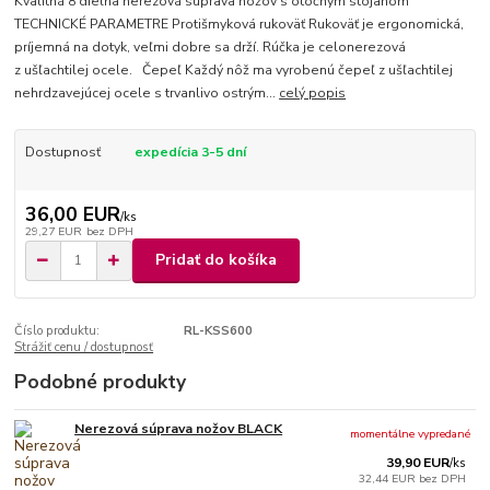
Kvalitná 8 dielna nerezová súprava nožov s otočným stojanom
TECHNICKÉ PARAMETRE Protišmyková rukoväť Rukoväť je ergonomická,
príjemná na dotyk, veľmi dobre sa drží. Rúčka je celonerezová
z ušľachtilej ocele. Čepeľ Každý nôž ma vyrobenú čepeľ z ušľachtilej
nehrdzavejúcej ocele s trvanlivo ostrým...
celý popis
Dostupnosť
expedícia 3-5 dní
36,00 EUR
/
ks
29,27 EUR
bez DPH
Pridať do košíka
Číslo produktu:
RL-KSS600
Strážiť cenu / dostupnosť
Podobné produkty
Nerezová súprava nožov BLACK
momentálne vypredané
39,90 EUR
/
ks
32,44 EUR
bez DPH