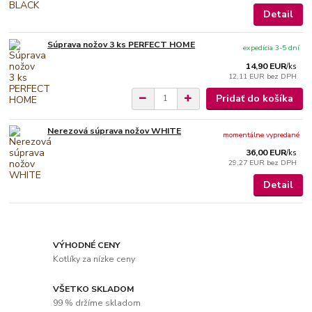
Detail
Súprava nožov 3 ks PERFECT HOME
expedícia 3-5 dní
14,90 EUR
/
ks
12,11 EUR
bez DPH
Pridať do košíka
Nerezová súprava nožov WHITE
momentálne vypredané
36,00 EUR
/
ks
29,27 EUR
bez DPH
Detail
VÝHODNÉ CENY
Kotlíky za nízke ceny
VŠETKO SKLADOM
99 % držíme skladom