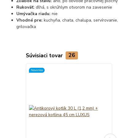
Žliabok na šťavu:
áno, po obvode pracovnej plochy
Rukoväť:
dlhá, s okrúhlym otvorom na zavesenie
Umývačka riadu:
nie
Vhodné pre:
kuchyňa, chata, chalupa, servírovanie,
grilovačka
Súvisiaci tovar
26
Novinka