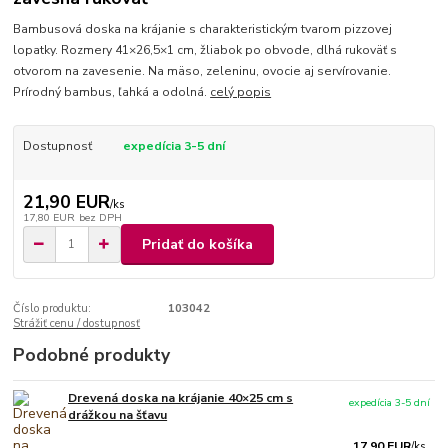
Bambusová doska na krájanie s charakteristickým tvarom pizzovej
lopatky. Rozmery 41×26,5×1 cm, žliabok po obvode, dlhá rukoväť s
otvorom na zavesenie. Na mäso, zeleninu, ovocie aj servírovanie.
Prírodný bambus, ľahká a odolná.
celý popis
Dostupnosť
expedícia 3-5 dní
21,90 EUR
/
ks
17,80 EUR
bez DPH
Pridať do košíka
Číslo produktu:
103042
Strážiť cenu / dostupnosť
Podobné produkty
Drevená doska na krájanie 40×25 cm s
expedícia 3-5 dní
drážkou na šťavu
17,90 EUR
/
ks