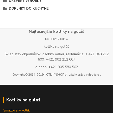
DREVENÉ VÝROBKY
DOPLNKY DO KUCHYNE
Najlacnejšie kotlíky na guláš
KOTLIKYSHOP.sk
kotlíky na guláš
Sklad,stav objednávok, osobný odber, reklamácie: + 421 948 212
600, +421 902 212 007
e-shop: +421 905 580 562
Copyright © 2014-2019 KOTLIKYSHOP.sk, všetky práva vyhradené..
Kotlíky na guláš
Smaltovaný kotlík