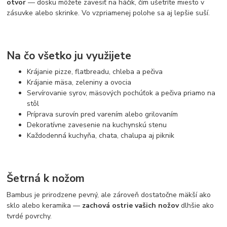
otvor
— dosku môžete zavesiť na háčik, čím ušetríte miesto v
zásuvke alebo skrinke. Vo vzpriamenej polohe sa aj lepšie suší.
Na čo všetko ju využijete
Krájanie pizze, flatbreadu, chleba a pečiva
Krájanie mäsa, zeleniny a ovocia
Servírovanie syrov, mäsových pochúťok a pečiva priamo na
stôl
Príprava surovín pred varením alebo grilovaním
Dekoratívne zavesenie na kuchynskú stenu
Každodenná kuchyňa, chata, chalupa aj piknik
Šetrná k nožom
Bambus je prirodzene pevný, ale zároveň dostatočne mäkší ako
sklo alebo keramika —
zachová ostrie vašich nožov
dlhšie ako
tvrdé povrchy.