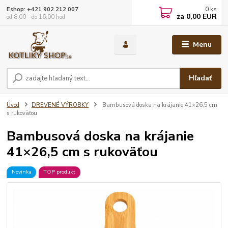
0
ks
Eshop: +421 902 212 007
za
0,00 EUR
od 8:00 - do 16:00 hod
Menu
Hľadať
Úvod
DREVENÉ VÝROBKY
Bambusová doska na krájanie 41×26,5 cm
s rukoväťou
Bambusová doska na krájanie
41×26,5 cm s rukoväťou
Novinka
TOP produkt