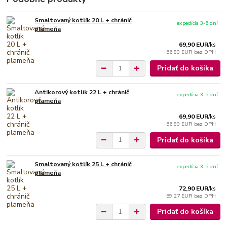
Smaltovaný kotlík 20 L + chránič
expedícia 3-5 dní
plameňa
69,90 EUR
/
ks
56,83 EUR
bez DPH
Pridať do košíka
Antikorový kotlík 22 L + chránič
expedícia 3-5 dní
plameňa
69,90 EUR
/
ks
56,83 EUR
bez DPH
Pridať do košíka
Smaltovaný kotlík 25 L + chránič
expedícia 3-5 dní
plameňa
72,90 EUR
/
ks
59,27 EUR
bez DPH
Pridať do košíka