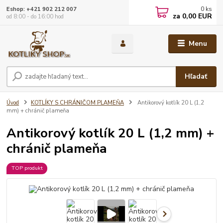
0
ks
Eshop: +421 902 212 007
za
0,00 EUR
od 8:00 - do 16:00 hod
Menu
Hľadať
Úvod
KOTLÍKY S CHRÁNIČOM PLAMEŇA
Antikorový kotlík 20 L (1,2
mm) + chránič plameňa
Antikorový kotlík 20 L (1,2 mm) +
chránič plameňa
TOP produkt