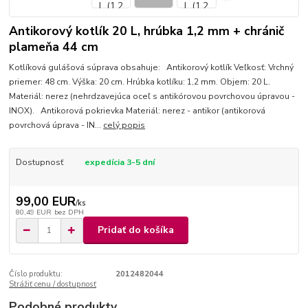
Antikorový kotlík 20 L, hrúbka 1,2 mm + chránič
plameňa 44 cm
Kotlíková gulášová súprava obsahuje: Antikorový kotlík Veľkosť: Vrchný
priemer: 48 cm. Výška: 20 cm. Hrúbka kotlíku: 1,2 mm. Objem: 20 L.
Materiál: nerez (nehrdzavejúca oceľ s antikórovou povrchovou úpravou -
INOX). Antikorová pokrievka Materiál: nerez - antikor (antikorová
povrchová úprava - IN...
celý popis
Dostupnosť
expedícia 3-5 dní
99,00 EUR
/
ks
80,49 EUR
bez DPH
Pridať do košíka
Číslo produktu:
2012482044
Strážiť cenu / dostupnosť
Podobné produkty