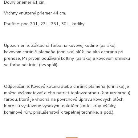
Dolný priemer 61 cm.
Vrchný vnútorný priemer 44 cm.
Použitie: pod 20 L, 22 L, 25 L, 30 L, kotlíky.
Upozornenie: Základná farba na kovovej kotline (paráku),
kovovom chrániči plameňa (ohniska) slúži iba ako ochrana pri
prenose. Pri prvom používaní kotliny (paráku) a kovovom ohnisku
sa farba odstráni (tzv.spáli).
Odporúčanie: Kovovú kotlinu alebo chránič plameňa (ohniska) je
možne vyšamotovať alebo natrieť teplovzdornou (žiaruvzdornou)
farbou, ktorá je vhodná na povrchovú úpravu kovových plôch,
ktoré sú vystavené vysokým teplotám (kotle, krby, výfuky,
komínové rúry, príslušenstvá k tepelnej technike, a pod.).