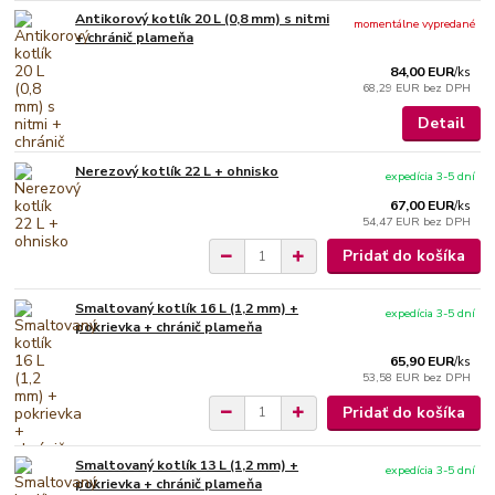
Antikorový kotlík 20 L (0,8 mm) s nitmi
momentálne vypredané
+ chránič plameňa
84,00 EUR
/
ks
68,29 EUR
bez DPH
Detail
Nerezový kotlík 22 L + ohnisko
expedícia 3-5 dní
67,00 EUR
/
ks
54,47 EUR
bez DPH
Pridať do košíka
Smaltovaný kotlík 16 L (1,2 mm) +
expedícia 3-5 dní
pokrievka + chránič plameňa
65,90 EUR
/
ks
53,58 EUR
bez DPH
Pridať do košíka
Smaltovaný kotlík 13 L (1,2 mm) +
expedícia 3-5 dní
pokrievka + chránič plameňa