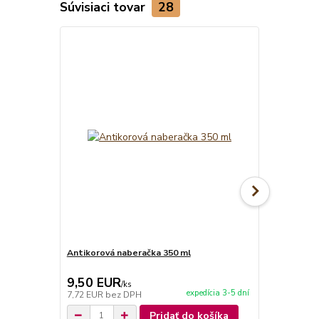
Súvisiaci tovar
28
TOP produkt
Akcia
Antikorová naberačka 350 ml
Horák 7 kW 
príslušenst
9,50 EUR
65,00 E
/
ks
expedícia 3-5 dní
7,72 EUR
bez DPH
52,85 EUR
b
Pridať do košíka