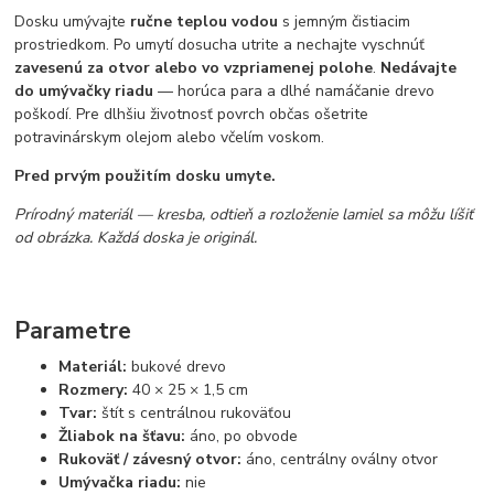
Dosku umývajte
ručne teplou vodou
s jemným čistiacim
prostriedkom. Po umytí dosucha utrite a nechajte vyschnúť
zavesenú za otvor alebo vo vzpriamenej polohe
.
Nedávajte
do umývačky riadu
— horúca para a dlhé namáčanie drevo
poškodí. Pre dlhšiu životnosť povrch občas ošetrite
potravinárskym olejom alebo včelím voskom.
Pred prvým použitím dosku umyte.
Prírodný materiál — kresba, odtieň a rozloženie lamiel sa môžu líšiť
od obrázka. Každá doska je originál.
Parametre
Materiál:
bukové drevo
Rozmery:
40 × 25 × 1,5 cm
Tvar:
štít s centrálnou rukoväťou
Žliabok na šťavu:
áno, po obvode
Rukoväť / závesný otvor:
áno, centrálny oválny otvor
Umývačka riadu:
nie