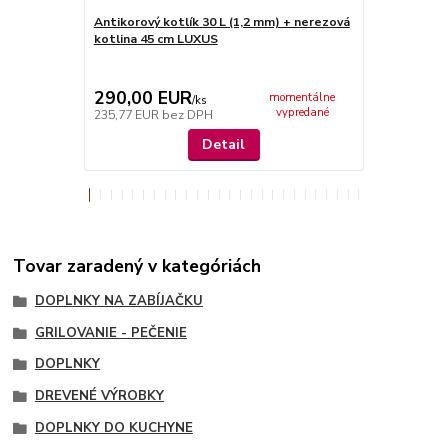
Antikorový kotlík 30 L (1,2 mm) + nerezová
Antikorový k
kotlina 45 cm LUXUS
kotlina 45 c
TOPLUX
290,00 EUR
229,00 
momentálne
/
ks
vypredané
235,77 EUR
bez DPH
186,18 EUR
Detail
Tovar zaradený v kategóriách
DOPLNKY NA ZABÍJAČKU
GRILOVANIE - PEČENIE
DOPLNKY
DREVENÉ VÝROBKY
DOPLNKY DO KUCHYNE