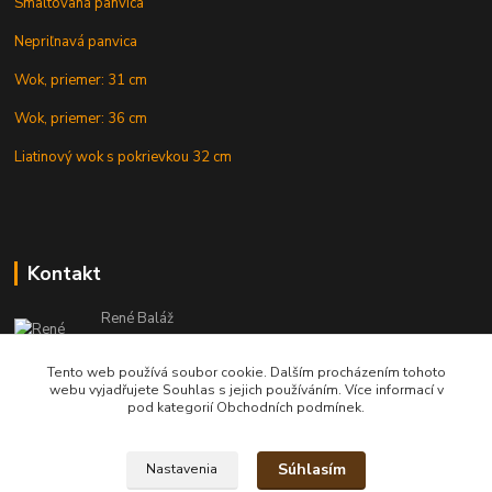
Smaltovaná panvica
Nepriľnavá panvica
Wok, priemer: 31 cm
Wok, priemer: 36 cm
Liatinový wok s pokrievkou 32 cm
Kontakt
René Baláž
Eshop: +421 902 212 007
od 8:00 - do 16:00 hod
Tento web používá soubor cookie. Dalším procházením tohoto
webu vyjadřujete Souhlas s jejich používáním. Více informací v
info@kotlikyshop.sk
pod kategorií Obchodních podmínek.
Súhlasím
Nastavenia