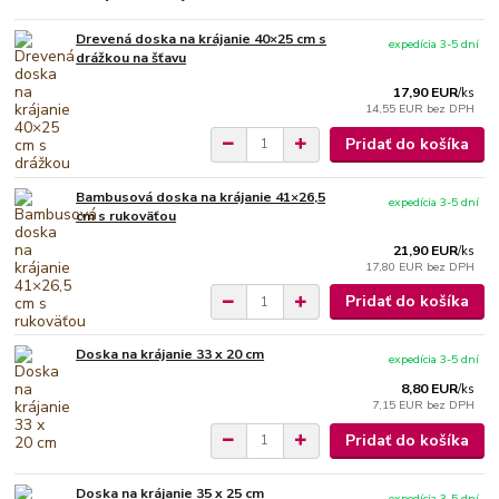
Drevená doska na krájanie 40×25 cm s
expedícia 3-5 dní
drážkou na šťavu
17,90 EUR
/
ks
14,55 EUR
bez DPH
Pridať do košíka
Bambusová doska na krájanie 41×26,5
expedícia 3-5 dní
cm s rukoväťou
21,90 EUR
/
ks
17,80 EUR
bez DPH
Pridať do košíka
Doska na krájanie 33 x 20 cm
expedícia 3-5 dní
8,80 EUR
/
ks
7,15 EUR
bez DPH
Pridať do košíka
Doska na krájanie 35 x 25 cm
expedícia 3-5 dní