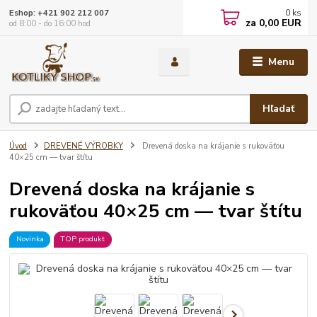
0
ks
Eshop: +421 902 212 007
za
0,00 EUR
od 8:00 - do 16:00 hod
Menu
Hľadať
Úvod
DREVENÉ VÝROBKY
Drevená doska na krájanie s rukoväťou
40×25 cm — tvar štítu
Drevená doska na krájanie s
rukoväťou 40×25 cm — tvar štítu
Novinka
TOP produkt