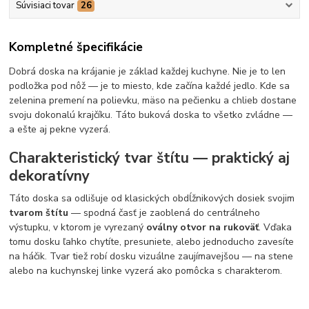
Súvisiaci tovar
26
Kompletné špecifikácie
Dobrá doska na krájanie je základ každej kuchyne. Nie je to len
podložka pod nôž — je to miesto, kde začína každé jedlo. Kde sa
zelenina premení na polievku, mäso na pečienku a chlieb dostane
svoju dokonalú krajčíku. Táto buková doska to všetko zvládne —
a ešte aj pekne vyzerá.
Charakteristický tvar štítu — praktický aj
dekoratívny
Táto doska sa odlišuje od klasických obdĺžnikových dosiek svojim
tvarom štítu
— spodná časť je zaoblená do centrálneho
výstupku, v ktorom je vyrezaný
oválny otvor na rukoväť
. Vďaka
tomu dosku ľahko chytíte, presuniete, alebo jednoducho zavesíte
na háčik. Tvar tiež robí dosku vizuálne zaujímavejšou — na stene
alebo na kuchynskej linke vyzerá ako pomôcka s charakterom.