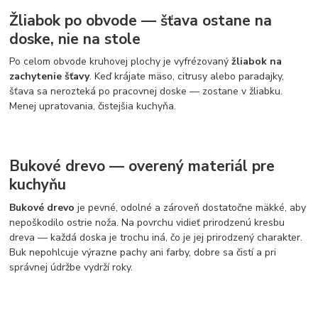
Žliabok po obvode — šťava ostane na
doske, nie na stole
Po celom obvode kruhovej plochy je vyfrézovaný
žliabok na
zachytenie šťavy
. Keď krájate mäso, citrusy alebo paradajky,
šťava sa nerozteká po pracovnej doske — zostane v žliabku.
Menej upratovania, čistejšia kuchyňa.
Bukové drevo — overený materiál pre
kuchyňu
Bukové drevo
je pevné, odolné a zároveň dostatočne mäkké, aby
nepoškodilo ostrie noža. Na povrchu vidieť prirodzenú kresbu
dreva — každá doska je trochu iná, čo je jej prirodzený charakter.
Buk nepohlcuje výrazne pachy ani farby, dobre sa čistí a pri
správnej údržbe vydrží roky.