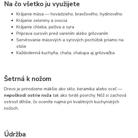
Na čo všetko ju využijete
Krájanie mäsa — hovädzieho, bravčového, hydinového
Krájanie zeleniny a ovocia
Krájanie chleba, pečiva a syra
Príprava surovín pred varením alebo grilovaním
Servírovanie mäsových a syrových pochúťok priamo na
stole
Každodenná kuchyňa, chata, chalupa aj grilovačka
Šetrná k nožom
Drevo je prirodzene mäkšie ako sklo, keramika alebo oceľ —
nepoškodí ostrie noža
tak ako tvrdé povrchy. Nôž si zachová
ostrosť dlhšie, čo oceníte najmä pri kvalitných kuchynských
nožoch.
Údržba