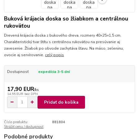
Buková krájacia doska so žliabkom a centrálnou
rukoväťou
Drevená krájacia doska z bukového dreva, rozmery 40×25×1,5 cm.
Charakteristický tvar štítu s centrálnou rukoväťou na presúvanie aj
zavesenie. Žliabok po obvode zachytáva šťavu. Na mäso, zeleninu,
ovocie aj servírovanie.
celý popis
Dostupnosť
expedícia 3-5 dní
17,90 EUR
/
ks
14,55 EUR
bez DPH
Pridať do košíka
Číslo produktu:
881804
Strážiť cenu / dostupnosť
Podobné produkty