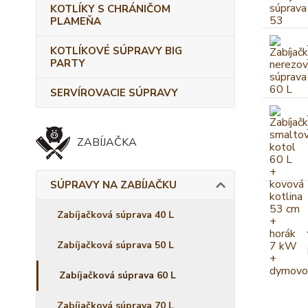
KOTLÍKY S CHRÁNIČOM
PLAMEŇA
KOTLÍKOVÉ SÚPRAVY BIG
PARTY
SERVÍROVACIE SÚPRAVY
ZABÍJAČKA
SÚPRAVY NA ZABÍJAČKU
Zabíjačková súprava 40 L
Zabíjačková súprava 50 L
Zabíjačková súprava 60 L
Zabíjačková súprava 70 L