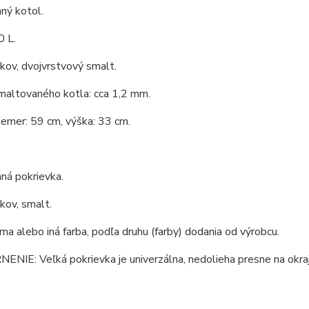
ný kotol.
0 L.
 kov, dvojvrstvový smalt.
maltovaného kotla: cca 1,2 mm.
iemer: 59 cm, výška: 33 cm.
ná pokrievka.
 kov, smalt.
erna alebo iná farba, podľa druhu (farby) dodania od výrobcu.
IE: Veľká pokrievka je univerzálna, nedolieha presne na okraj