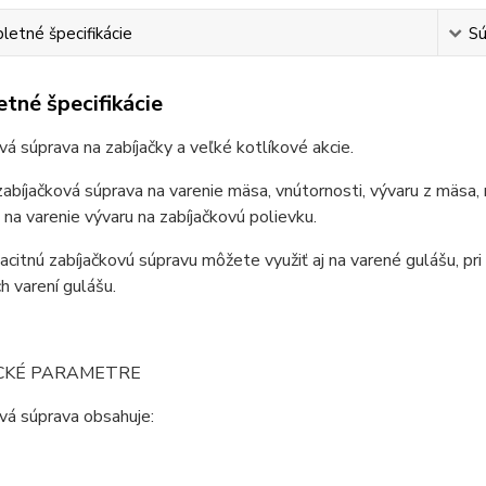
etné špecifikácie
Sú
tné špecifikácie
vá súprava na zabíjačky a veľké kotlíkové akcie.
zabíjačková súprava na varenie mäsa, vnútornosti, vývaru z mäsa, 
 na varenie vývaru na zabíjačkovú polievku.
citnú zabíjačkovú súpravu môžete využiť aj na varené gulášu, pri
ch varení gulášu.
CKÉ PARAMETRE
vá súprava obsahuje: