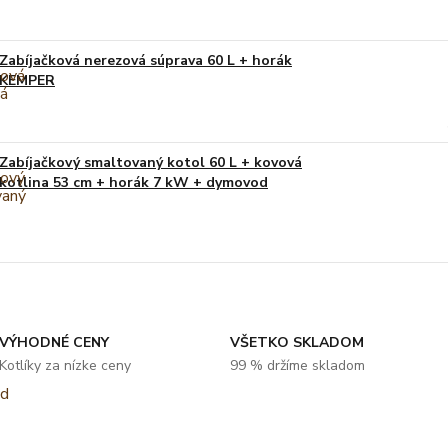
Zabíjačková nerezová súprava 60 L + horák
KEMPER
Zabíjačkový smaltovaný kotol 60 L + kovová
kotlina 53 cm + horák 7 kW + dymovod
VÝHODNÉ CENY
VŠETKO SKLADOM
Kotlíky za nízke ceny
99 % držíme skladom