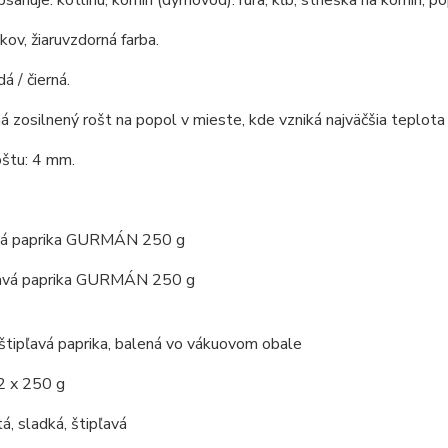
bsahuje: kotlinu, komín (dymovod): rúra, kĺb, strieška na komín, po
 kov, žiaruvzdorná farba.
á / čierná.
á zosilnený rošt na popol v mieste, kde vzniká najväčšia teplota 
oštu: 4 mm.
ká paprika GURMÁN 250 g
ľavá paprika GURMÁN 250 g
štipľavá paprika, balená vo vákuovom obale
2 x 250 g
á, sladká, štipľavá