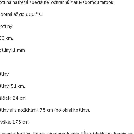
tlina natretá špeciálne, ochrannú žiaruvzdornou farbou.
odolná až do 600 ° C.
tliny:
53 cm.
tliny: 1 mm.
liny
liny: 51 cm.
ičiek: 24 cm.
liny aj s nožičkami: 75 cm (po okraj kotliny).
výška: 173 cm.