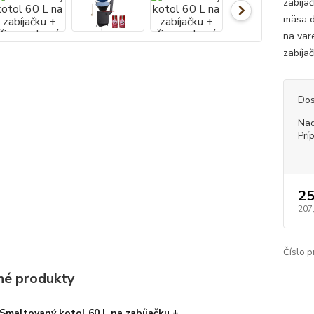
zabíja
mäsa d
na var
zabíjač
Dos
Nad
Prí
25
207
Číslo p
é produkty
Smaltovaný kotol 60 L na zabíjačku +