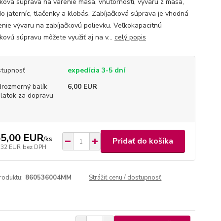
čková súprava na varenie mäsa, vnútornosti, vývaru z mäsa,
o jaterníc, tlačenky a klobás. Zabíjačková súprava je vhodná
enie vývaru na zabíjačkovú polievku. Veľkokapacitnú
kovú súpravu môžete využiť aj na v...
celý popis
tupnosť
expedícia 3-5 dní
rozmerný balík
6,00 EUR
platok za dopravu
5,00 EUR
/
ks
Pridať do košíka
,32 EUR
bez DPH
roduktu:
860536004MM
Strážiť cenu / dostupnosť