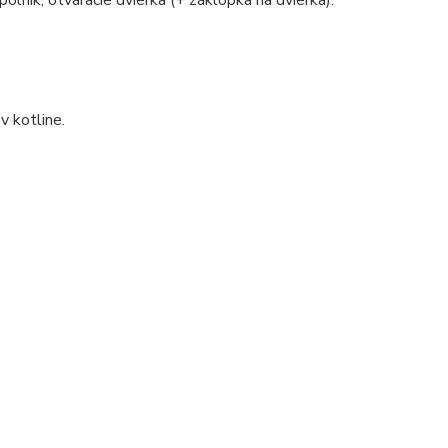
polník, otváracie dvierka (+ záklopka na dvierka).
v kotline.