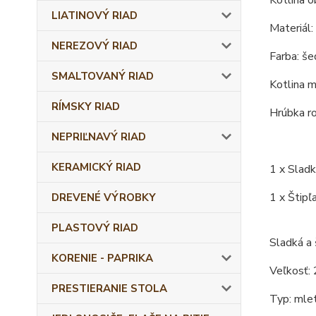
Kotlina o
LIATINOVÝ RIAD
Materiál:
NEREZOVÝ RIAD
Farba: šed
SMALTOVANÝ RIAD
Kotlina m
RÍMSKY RIAD
Hrúbka r
NEPRIĽNAVÝ RIAD
KERAMICKÝ RIAD
1 x Slad
1 x Štip
DREVENÉ VÝROBKY
PLASTOVÝ RIAD
Sladká a 
KORENIE - PAPRIKA
Veľkosť: 
PRESTIERANIE STOLA
Typ: mlet