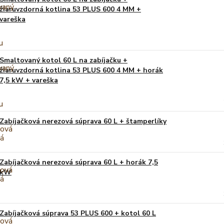
žiaruvzdorná kotlina 53 PLUS 600 4 MM +
vareška
Smaltovaný kotol 60 L na zabíjačku +
žiaruvzdorná kotlina 53 PLUS 600 4 MM + horák
7,5 kW + vareška
Zabíjačková nerezová súprava 60 L + štamperlíky
Zabíjačková nerezová súprava 60 L + horák 7,5
kW
Zabíjačková súprava 53 PLUS 600 + kotol 60 L