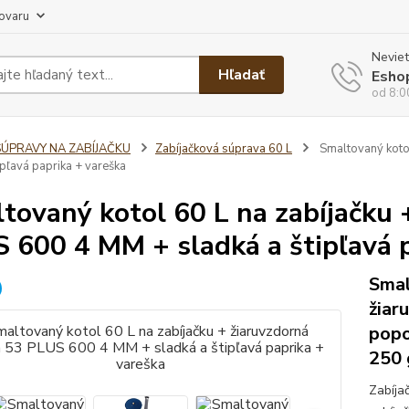
tovaru
Neviet
Hľadať
Esho
od 8:0
SÚPRAVY NA ZABÍJAČKU
Zabíjačková súprava 60 L
Smaltovaný kotol
ipľavá paprika + vareška
tovaný kotol 60 L na zabíjačku 
 600 4 MM + sladká a štipľavá 
Smal
žiar
popo
250 
Zabíja