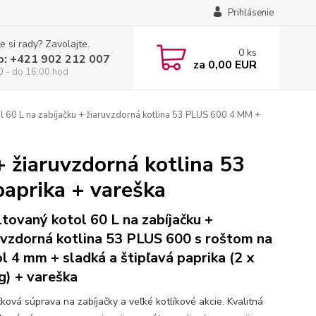
Prihlásenie
e si rady? Zavolajte.
0
ks
p: +421 902 212 007
za
0,00 EUR
0 - do 16:00 hod
 60 L na zabíjačku + žiaruvzdorná kotlina 53 PLUS 600 4 MM +
+ žiaruvzdorná kotlina 53
paprika + vareška
tovaný kotol 60 L na zabíjačku +
uvzdorná kotlina 53 PLUS 600 s roštom na
l 4 mm + sladká a štipľavá paprika (2 x
g) + vareška
čková súprava na zabíjačky a veľké kotlíkové akcie. Kvalitná