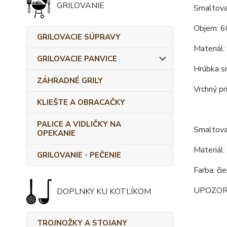
GRILOVANIE
Smaltova
Objem: 6
GRILOVACIE SÚPRAVY
Materiál:
GRILOVACIE PANVICE
Hrúbka s
ZÁHRADNÉ GRILY
Vrchný pr
KLIEŠTE A OBRACAČKY
PALICE A VIDLIČKY NA
Smaltova
OPEKANIE
Materiál:
GRILOVANIE - PEČENIE
Farba: či
UPOZORNEN
DOPLNKY KU KOTLÍKOM
TROJNOŽKY A STOJANY