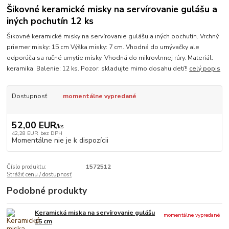
Šikovné keramické misky na servírovanie gulášu a
iných pochutín 12 ks
Šikovné keramické misky na servírovanie gulášu a iných pochutín. Vrchný
priemer misky: 15 cm Výška misky: 7 cm. Vhodná do umývačky ale
odporúča sa ručné umytie misky. Vhodná do mikrovlnnej rúry. Materiál:
keramika. Balenie: 12 ks. Pozor: skladujte mimo dosahu detí!!
celý popis
Dostupnosť
momentálne vypredané
52,00 EUR
/
ks
42,28 EUR
bez DPH
Momentálne nie je k dispozícii
Číslo produktu:
1572512
Strážiť cenu / dostupnosť
Podobné produkty
Keramická miska na servírovanie gulášu
momentálne vypredané
15 cm