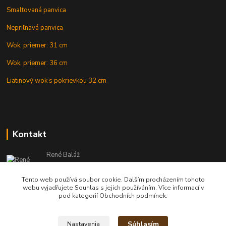
Smaltovaná panvica
Nepriľnavá panvica
Wok, priemer: 31 cm
Wok, priemer: 36 cm
Liatinový wok s pokrievkou 32 cm
Kontakt
René Baláž
Eshop: +421 902 212 007
od 8:00 - do 16:00 hod
Tento web používá soubor cookie. Dalším procházením tohoto
webu vyjadřujete Souhlas s jejich používáním. Více informací v
info@kotlikyshop.sk
pod kategorií Obchodních podmínek.
Súhlasím
Nastavenia