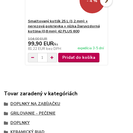
- 4 %
Smaltovaný kotlík 25 L (1,2 mm) +
Nerezový ko
nerezová pokrievka + nízka žiaruvzdorná
kotlina 42 
kotlina (0,8 mm) 42 PLUS 600
104,00 EUR
177,00 EUR
99,90 EUR
149,00 
/
ks
expedícia 3-5 dní
81,22 EUR
bez DPH
121,14 EUR
Pridať do košíka
Tovar zaradený v kategóriách
DOPLNKY NA ZABÍJAČKU
GRILOVANIE - PEČENIE
DOPLNKY
KERAMICKÝ RIAD