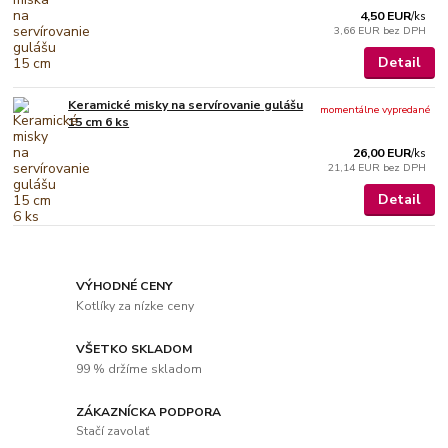
4,50 EUR
/
ks
3,66 EUR
bez DPH
Detail
Keramické misky na servírovanie gulášu
momentálne vypredané
15 cm 6 ks
26,00 EUR
/
ks
21,14 EUR
bez DPH
Detail
VÝHODNÉ CENY
Kotlíky za nízke ceny
VŠETKO SKLADOM
99 % držíme skladom
ZÁKAZNÍCKA PODPORA
Stačí zavolať