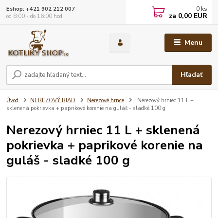
0
ks
Eshop: +421 902 212 007
za
0,00 EUR
od 8:00 - do 16:00 hod
Menu
Hľadať
Úvod
NEREZOVÝ RIAD
Nerezové hrnce
Nerezový hrniec 11 L +
sklenená pokrievka + paprikové korenie na guláš - sladké 100 g
Nerezový hrniec 11 L + sklenená
pokrievka + paprikové korenie na
guláš - sladké 100 g