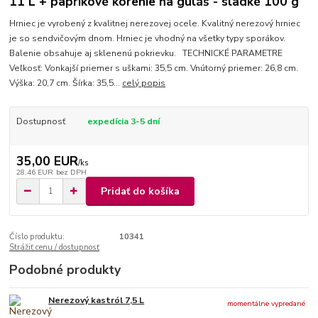
11 L + paprikové korenie na guláš - sladké 100 g
Hrniec je vyrobený z kvalitnej nerezovej ocele. Kvalitný nerezový hrniec
je so sendvičovým dnom. Hrniec je vhodný na všetky typy sporákov.
Balenie obsahuje aj sklenenú pokrievku. TECHNICKÉ PARAMETRE
Veľkosť: Vonkajší priemer s uškami: 35,5 cm. Vnútorný priemer: 26,8 cm.
Výška: 20,7 cm. Šírka: 35,5...
celý popis
Dostupnosť
expedícia 3-5 dní
35,00 EUR
/
ks
28,46 EUR
bez DPH
Pridať do košíka
Číslo produktu:
10341
Strážiť cenu / dostupnosť
Podobné produkty
Nerezový kastról 7,5 L
momentálne vypredané