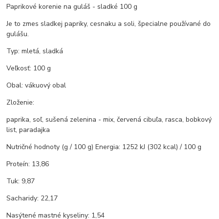
Paprikové korenie na guláš - sladké 100 g
Je to zmes sladkej papriky, cesnaku a soli, špecialne používané do
gulášu.
Typ: mletá, sladká
Veľkosť: 100 g
Obal: vákuový obal
Zloženie:
paprika, soľ, sušená zelenina - mix, červená cibuľa, rasca, bobkový
list, paradajka
Nutričné hodnoty (g / 100 g) Energia: 1252 kJ (302 kcal) / 100 g
Proteín: 13,86
Tuk: 9,87
Sacharidy: 22,17
Nasýtené mastné kyseliny: 1,54