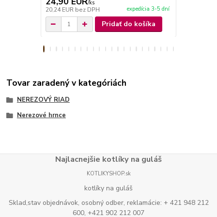
24,90 EUR
2,90 EU
/
ks
expedícia 3-5 dní
20,24 EUR
bez DPH
2,36 EUR
be
Pridať do košíka
Tovar zaradený v kategóriách
NEREZOVÝ RIAD
Nerezové hrnce
Najlacnejšie kotlíky na guláš
KOTLIKYSHOP.sk
kotlíky na guláš
Sklad,stav objednávok, osobný odber, reklamácie: + 421 948 212
600, +421 902 212 007