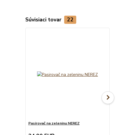
Súvisiaci tovar
22
TOP produkt
Pasirovač na zeleninu NEREZ
Servírovaci