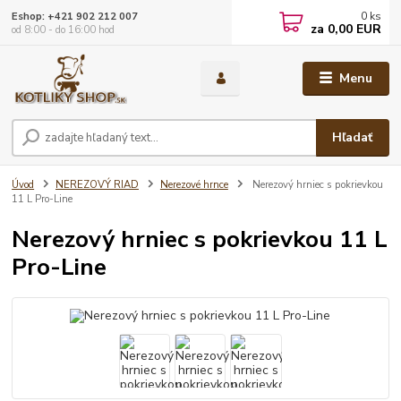
0
ks
Eshop: +421 902 212 007
za
0,00 EUR
od 8:00 - do 16:00 hod
Menu
Hľadať
Úvod
NEREZOVÝ RIAD
Nerezové hrnce
Nerezový hrniec s pokrievkou
11 L Pro-Line
Nerezový hrniec s pokrievkou 11 L
Pro-Line