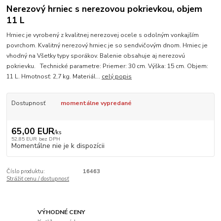
Nerezový hrniec s nerezovou pokrievkou, objem
11 L
Hrniec je vyrobený z kvalitnej nerezovej ocele s odolným vonkajším
povrchom. Kvalitný nerezový hrniec je so sendvičovým dnom. Hrniec je
vhodný na Všetky typy sporákov. Balenie obsahuje aj nerezovú
pokrievku. Technické parametre: Priemer: 30 cm. Výška: 15 cm. Objem:
11 L. Hmotnosť: 2,7 kg. Materiál...
celý popis
Dostupnosť
momentálne vypredané
65,00 EUR
/
ks
52,85 EUR
bez DPH
Momentálne nie je k dispozícii
Číslo produktu:
16463
Strážiť cenu / dostupnosť
VÝHODNÉ CENY