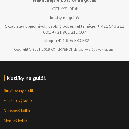
Najlacnejšie kotlíky na guláš
KOTLIKYSHOP.sk
kotlíky na guláš
Sklad,stav objednávok, osobný odber, reklamácie: + 421 948 212
600, +421 902 212 007
e-shop: +421 905 580 562
Copyright © 2014-2019 KOTLIKYSHOP.sk, všetky práva vyhradené..
Kotlíky na guláš
Smaltovaný kotlík
Antikorový kotlík
Nerezový kotlík
Medený kotlík