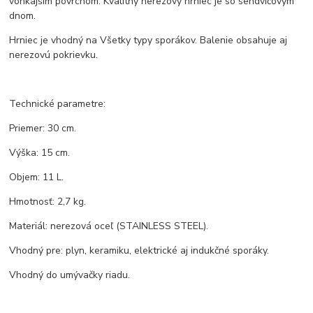
vonkajším povrchom. Kvalitný nerezový hrniec je so sendvičovým
dnom.
Hrniec je vhodný na Všetky typy sporákov. Balenie obsahuje aj
nerezovú pokrievku.
Technické parametre:
Priemer: 30 cm.
Výška: 15 cm.
Objem: 11 L.
Hmotnosť: 2,7 kg.
Materiál: nerezová oceľ (STAINLESS STEEL).
Vhodný pre: plyn, keramiku, elektrické aj indukčné sporáky.
Vhodný do umývačky riadu.