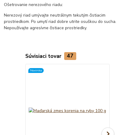
Ošetrovanie nerezového riadu:
Nerezový riad umývajte neutrálnym tekutým čistiacim
prostriedkom. Po umytí riad dobre utrite osuškou do sucha.
Nepoužívajte agresívne čistiace prostriedky.
Súvisiaci tovar
47
Novinka
TOP produkt
Novinka