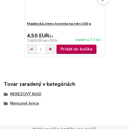
Maďarská zmes korenia na ryby 100 g
Maďarská zm
4,50 EUR
4,50 EU
/
ks
expedícia 3-5 dní
3,66 EUR
bez DPH
3,66 EUR
be
Pridať do košíka
Tovar zaradený v kategóriách
NEREZOVÝ RIAD
Nerezové hrnce