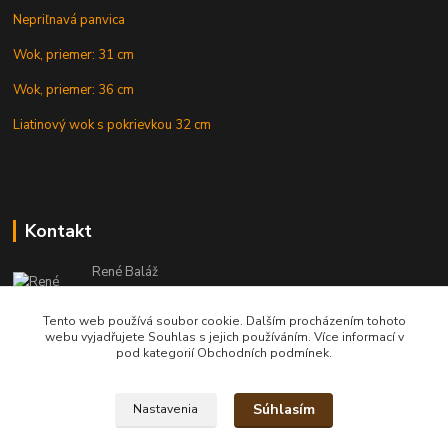
Nepriľnavá panvica
Wok, priemer: 31 cm
Wok, priemer: 36 cm
Liatinový wok s pokrievkou 32 cm
Kontakt
René Baláž
Eshop: +421 902 212 007
od 8:00 - do 16:00 hod
Tento web používá soubor cookie. Dalším procházením tohoto
webu vyjadřujete Souhlas s jejich používáním. Více informací v
info@kotlikyshop.sk
pod kategorií Obchodních podmínek.
Súhlasím
Nastavenia