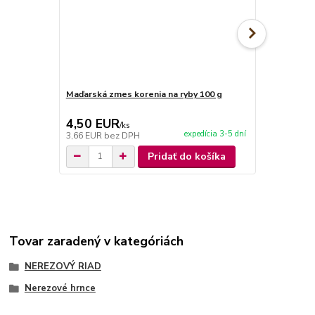
Maďarská zmes korenia na ryby 100 g
Maďarská zm
4,50 EUR
4,50 EU
/
ks
expedícia 3-5 dní
3,66 EUR
bez DPH
3,66 EUR
be
Pridať do košíka
Tovar zaradený v kategóriách
NEREZOVÝ RIAD
Nerezové hrnce