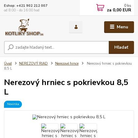
0
ks
Eshop: +421 902 212 007
za
0,00 EUR
od 8:00 - do 16:00 hod
Menu
Hľadať
Úvod
NEREZOVÝ RIAD
Nerezové hrnce
Nerezový hrniec s pokrievkou
8,5 L
Nerezový hrniec s pokrievkou 8,5
L
Novinka