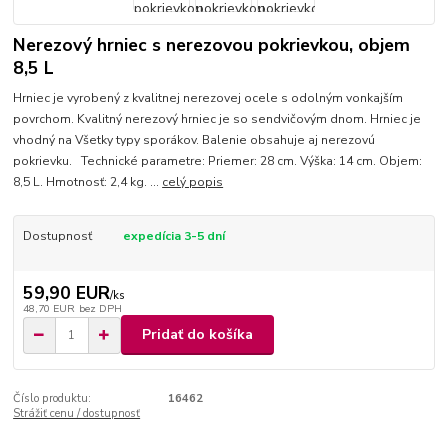
Nerezový hrniec s nerezovou pokrievkou, objem
8,5 L
Hrniec je vyrobený z kvalitnej nerezovej ocele s odolným vonkajším
povrchom. Kvalitný nerezový hrniec je so sendvičovým dnom. Hrniec je
vhodný na Všetky typy sporákov. Balenie obsahuje aj nerezovú
pokrievku. Technické parametre: Priemer: 28 cm. Výška: 14 cm. Objem:
8,5 L. Hmotnosť: 2,4 kg. ...
celý popis
Dostupnosť
expedícia 3-5 dní
59,90 EUR
/
ks
48,70 EUR
bez DPH
Pridať do košíka
Číslo produktu:
16462
Strážiť cenu / dostupnosť