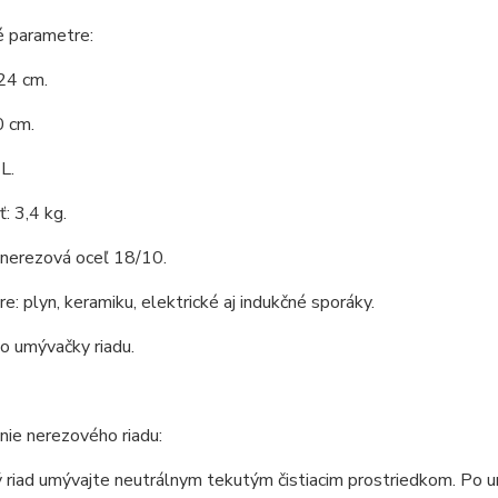
é parametre:
24 cm.
0 cm.
L.
: 3,4 kg.
 nerezová oceľ 18/10.
e: plyn, keramiku, elektrické aj indukčné sporáky.
o umývačky riadu.
ie nerezového riadu:
riad umývajte neutrálnym tekutým čistiacim prostriedkom. Po um