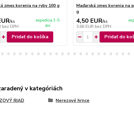
á zmes korenia na ryby 100 g
Maďarská zmes korenia na p
g
EUR
4,50 EUR
expedícia 3-5
exp
/
ks
/
ks
dní
R
bez DPH
3,66 EUR
bez DPH
Pridať do košíka
Pridať do ko
zaradený v kategóriách
ZOVÝ RIAD
Nerezové hrnce