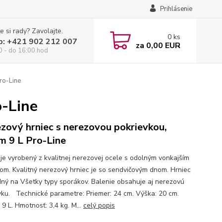
Prihlásenie
e si rady? Zavolajte.
0
ks
p: +421 902 212 007
za
0,00 EUR
0 - do 16:00 hod
ro-Line
o-Line
zový hrniec s nerezovou pokrievkou,
m 9 L Pro-Line
 je vyrobený z kvalitnej nerezovej ocele s odolným vonkajším
om. Kvalitný nerezový hrniec je so sendvičovým dnom. Hrniec
dný na Všetky typy sporákov. Balenie obsahuje aj nerezovú
vku. Technické parametre: Priemer: 24 cm. Výška: 20 cm.
9 L. Hmotnosť: 3,4 kg. M...
celý popis