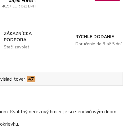
49,90 EUR
/
ks
40,57 EUR
bez DPH
ZÁKAZNÍCKA
RÝCHLE DODANIE
PODPORA
Doručenie do 3 až 5 dní
Stačí zavolať
visiaci tovar
47
hom. Kvalitný nerezový hrniec je so sendvičovým dnom.
okrievku.