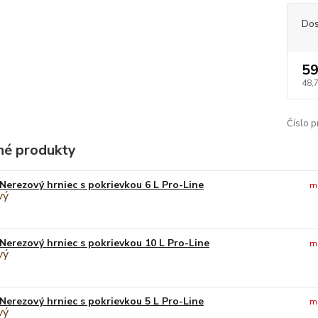
Dos
59
48,
Číslo p
é produkty
Nerezový hrniec s pokrievkou 6 L Pro-Line
m
Nerezový hrniec s pokrievkou 10 L Pro-Line
m
Nerezový hrniec s pokrievkou 5 L Pro-Line
m