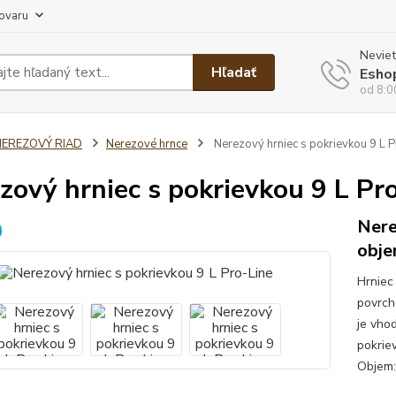
tovaru
Neviet
Hľadať
Esho
od 8:0
NEREZOVÝ RIAD
Nerezové hrnce
Nerezový hrniec s pokrievkou 9 L P
zový hrniec s pokrievkou 9 L Pr
Nere
obje
Hrniec
povrch
je vho
pokrie
Objem: 