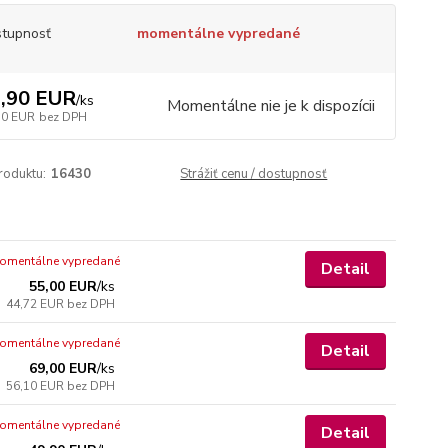
tupnosť
momentálne vypredané
,90 EUR
/
ks
Momentálne nie je k dispozícii
70 EUR
bez DPH
roduktu:
16430
Strážiť cenu / dostupnosť
omentálne vypredané
Detail
55,00 EUR
/
ks
44,72 EUR
bez DPH
omentálne vypredané
Detail
69,00 EUR
/
ks
56,10 EUR
bez DPH
omentálne vypredané
Detail