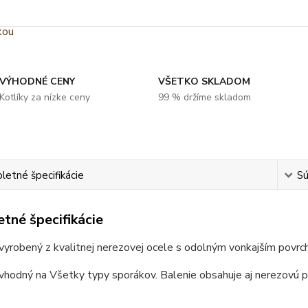
VÝHODNÉ CENY
VŠETKO SKLADOM
Kotlíky za nízke ceny
99 % držíme skladom
etné špecifikácie
Sú
tné špecifikácie
 vyrobený z kvalitnej nerezovej ocele s odolným vonkajším povrc
 vhodný na Všetky typy sporákov. Balenie obsahuje aj nerezovú p