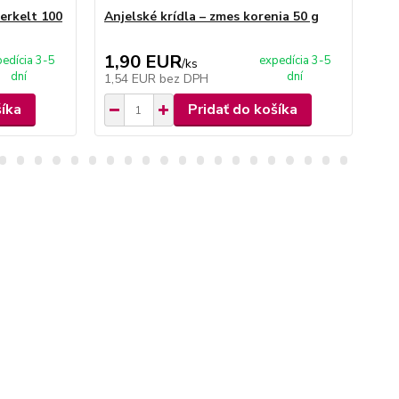
erkelt 100
Anjelské krídla – zmes korenia 50 g
Ad
50
1,90 EUR
1
edícia 3-5
expedícia 3-5
/
ks
dní
dní
1,54 EUR
bez DPH
1,
šíka
Pridať do košíka