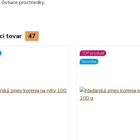
 čistiace prostriedky.
ci tovar
47
TOP produkt
Novinka