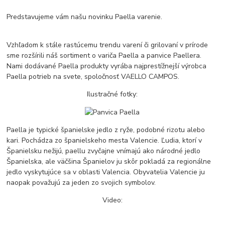
Predstavujeme vám našu novinku Paella varenie.
Vzhľadom k stále rastúcemu trendu varení či grilovaní v prírode
sme rozšírili náš sortiment o variča Paella a panvice Paellera.
Nami dodávané Paella produkty vyrába najprestížnejší výrobca
Paella potrieb na svete, spoločnosť VAELLO CAMPOS.
Ilustračné fotky:
Paella je typické španielske jedlo z ryže, podobné rizotu alebo
kari. Pochádza zo španielskeho mesta Valencie. Ľudia, ktorí v
Španielsku nežijú, paellu zvyčajne vnímajú ako národné jedlo
Španielska, ale väčšina Španielov ju skôr pokladá za regionálne
jedlo vyskytujúce sa v oblasti Valencia. Obyvatelia Valencie ju
naopak považujú za jeden zo svojich symbolov.
Video: