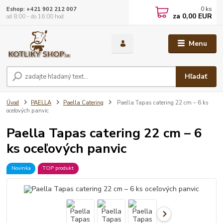
0
ks
Eshop: +421 902 212 007
za
0,00 EUR
od 8:00 - do 16:00 hod
Menu
Hľadať
Úvod
PAELLA
Paella Catering
Paella Tapas catering 22 cm – 6 ks
oceľových panvic
Paella Tapas catering 22 cm – 6
ks oceľových panvic
Novinka
TOP produkt