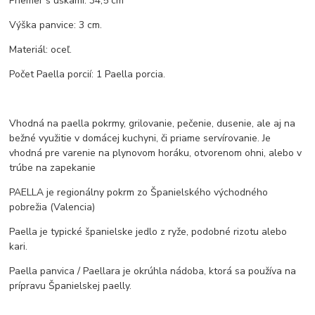
Priemer s uškami: 34,5 cm
Výška panvice: 3 cm.
Materiál: oceľ.
Počet Paella porcií: 1 Paella porcia.
Vhodná na paella pokrmy, grilovanie, pečenie, dusenie, ale aj na
bežné využitie v domácej kuchyni, či priame servírovanie. Je
vhodná pre varenie na plynovom horáku, otvorenom ohni, alebo v
trúbe na zapekanie
PAELLA je regionálny pokrm zo Španielského východného
pobrežia (Valencia)
Paella je typické španielske jedlo z ryže, podobné rizotu alebo
kari.
Paella panvica / Paellara je okrúhla nádoba, ktorá sa používa na
prípravu Španielskej paelly.