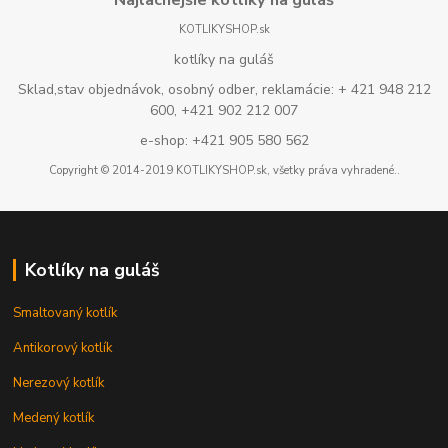
KOTLIKYSHOP.sk
kotlíky na guláš
Sklad,stav objednávok, osobný odber, reklamácie: + 421 948 212
600, +421 902 212 007
e-shop: +421 905 580 562
Copyright © 2014-2019 KOTLIKYSHOP.sk, všetky práva vyhradené..
Kotlíky na guláš
Smaltovaný kotlík
Antikorový kotlík
Nerezový kotlík
Medený kotlík