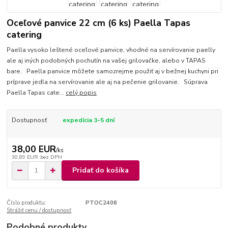
Oceľové panvice 22 cm (6 ks) Paella Tapas
catering
Paella vysoko leštené oceľové panvice, vhodné na servírovanie paelly
ale aj iných podobných pochutín na vašej grilovačke, alebo v TAPAS
bare. Paella panvice môžete samozrejme použiť aj v bežnej kuchyni pri
príprave jedla na servírovanie ale aj na pečenie grilovanie. Súprava
Paella Tapas cate...
celý popis
Dostupnosť
expedícia 3-5 dní
38,00 EUR
/
ks
30,89 EUR
bez DPH
Pridať do košíka
Číslo produktu:
PTOC2406
Strážiť cenu / dostupnosť
Podobné produkty