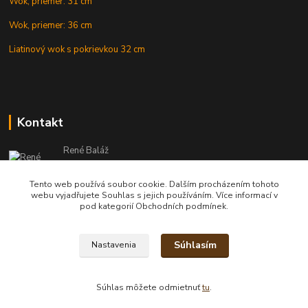
Wok, priemer: 31 cm
Wok, priemer: 36 cm
Liatinový wok s pokrievkou 32 cm
Kontakt
René Baláž
Eshop: +421 902 212 007
od 8:00 - do 16:00 hod
Tento web používá soubor cookie. Dalším procházením tohoto
webu vyjadřujete Souhlas s jejich používáním. Více informací v
info@kotlikyshop.sk
pod kategorií Obchodních podmínek.
Súhlasím
Nastavenia
Copyright © 2014-2030 KOTLIKYSHOP.sk, všetky práva vyhradené
Súhlas môžete odmietnuť
tu
.
Vytvorené na
Eshop-rychlo.sk