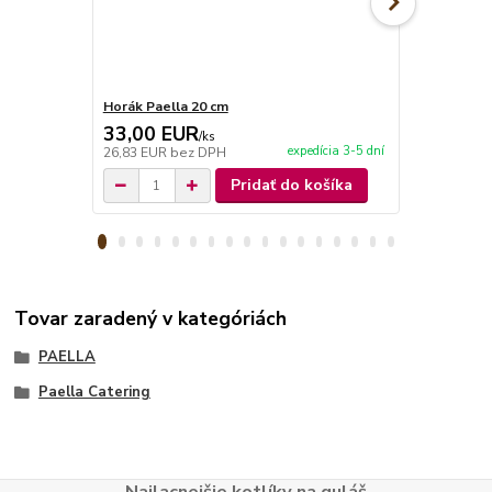
Horák Paella 20 cm
Kliešte na 
33,00 EUR
3,90 EU
/
ks
expedícia 3-5 dní
26,83 EUR
bez DPH
3,17 EUR
be
Pridať do košíka
Tovar zaradený v kategóriách
PAELLA
Paella Catering
Najlacnejšie kotlíky na guláš