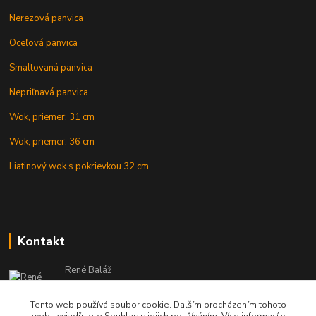
Nerezová panvica
Oceľová panvica
Smaltovaná panvica
Nepriľnavá panvica
Wok, priemer: 31 cm
Wok, priemer: 36 cm
Liatinový wok s pokrievkou 32 cm
Kontakt
René Baláž
Eshop: +421 902 212 007
od 8:00 - do 16:00 hod
Tento web používá soubor cookie. Dalším procházením tohoto