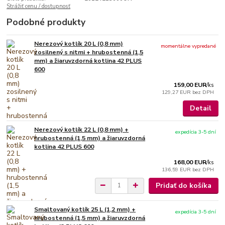
Strážiť cenu / dostupnosť
Podobné produkty
Nerezový kotlík 20 L (0,8 mm)
momentálne vypredané
zosilnený s nitmi + hrubostenná (1,5
mm) a žiaruvzdorná kotlina 42 PLUS
600
159,00 EUR
/
ks
129,27 EUR
bez DPH
Detail
Nerezový kotlík 22 L (0,8 mm) +
expedícia 3-5 dní
hrubostenná (1,5 mm) a žiaruvzdorná
kotlina 42 PLUS 600
168,00 EUR
/
ks
136,59 EUR
bez DPH
Pridať do košíka
Smaltovaný kotlík 25 L (1,2 mm) +
expedícia 3-5 dní
hrubostenná (1,5 mm) a žiaruvzdorná