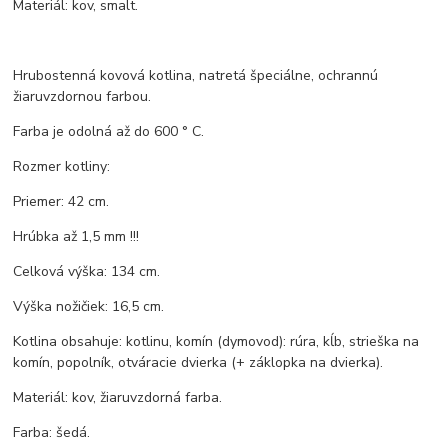
Materiál: kov, smalt.
Hrubostenná kovová kotlina, natretá špeciálne, ochrannú
žiaruvzdornou farbou.
Farba je odolná až do 600 ° C.
Rozmer kotliny:
Priemer: 42 cm.
Hrúbka až 1,5 mm !!!
Celková výška: 134 cm.
Výška nožičiek: 16,5 cm.
Kotlina obsahuje: kotlinu, komín (dymovod): rúra, kĺb, strieška na
komín, popolník, otváracie dvierka (+ záklopka na dvierka).
Materiál: kov, žiaruvzdorná farba.
Farba: šedá.