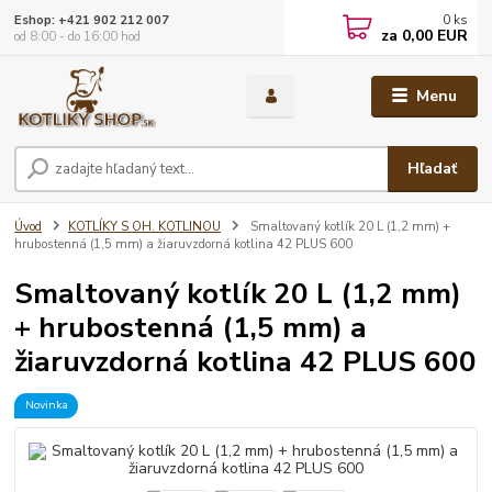
0
ks
Eshop: +421 902 212 007
za
0,00 EUR
od 8:00 - do 16:00 hod
Menu
Hľadať
Úvod
KOTLÍKY S OH. KOTLINOU
Smaltovaný kotlík 20 L (1,2 mm) +
hrubostenná (1,5 mm) a žiaruvzdorná kotlina 42 PLUS 600
Smaltovaný kotlík 20 L (1,2 mm)
+ hrubostenná (1,5 mm) a
žiaruvzdorná kotlina 42 PLUS 600
Novinka