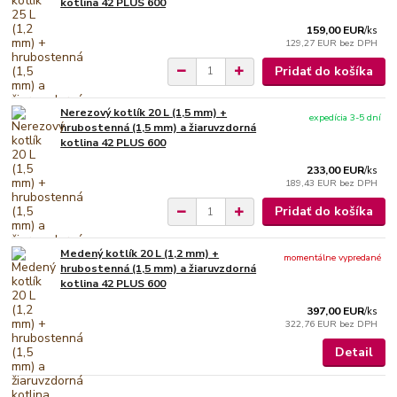
kotlina 42 PLUS 600
159,00 EUR
/
ks
129,27 EUR
bez DPH
Pridať do košíka
Nerezový kotlík 20 L (1,5 mm) +
expedícia 3-5 dní
hrubostenná (1,5 mm) a žiaruvzdorná
kotlina 42 PLUS 600
233,00 EUR
/
ks
189,43 EUR
bez DPH
Pridať do košíka
Medený kotlík 20 L (1,2 mm) +
momentálne vypredané
hrubostenná (1,5 mm) a žiaruvzdorná
kotlina 42 PLUS 600
397,00 EUR
/
ks
322,76 EUR
bez DPH
Detail