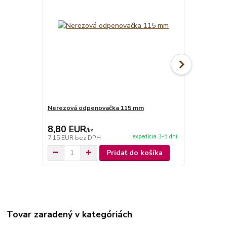
Nerezová odpenovačka 115 mm
Smaltovaná
8,80 EUR
6,50 EU
/
ks
expedícia 3-5 dní
7,15 EUR
bez DPH
5,28 EUR
be
Pridať do košíka
Tovar zaradený v kategóriách