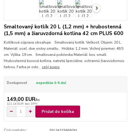
Smaltovaný kotlík 20 L (1,2 mm) + hrubostenná
(1,5 mm) a žiaruvzdorná kotlina 42 cm PLUS 600
Kotlíková súprava obsahuje: Smaltovaný kotlík. Veľkosť: Objem: 20 L.
Materiál: oceľ, dve vrstvy smaltu. Hrúbka: 1,2 mm. Vrchný priemer: 49,5
cm. Výška: 19 cm. Smaltovaná pokrievka Materiál: kov, smalt.
Hrubostenná kovová kotlina, natretá špeciálne, ochrannú žiaruvzdornou
farbou. Farba je odo...
celý popis
Dostupnosť
expedícia 3-5 dní
149,00 EUR
/
ks
121,14 EUR
bez DPH
Pridať do košíka
Číslo produktu:
20124215600OH