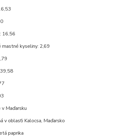
16,53
10
: 16,56
 mastné kyseliny: 2,69
3,79
 39,58
,77
03
 v Maďarsku
á v oblasťi Kalocsa, Maďarsko
tá paprika