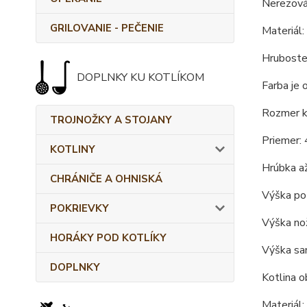
Nerezová
GRILOVANIE - PEČENIE
Materiál: 
Hruboste
DOPLNKY KU KOTLÍKOM
Farba je 
Rozmer ko
TROJNOŽKY A STOJANY
Priemer: 
KOTLINY
Hrúbka až
CHRÁNIČE A OHNISKÁ
Výška po 
POKRIEVKY
Výška nož
HORÁKY POD KOTLÍKY
Výška sam
DOPLNKY
Kotlina o
Materiál: