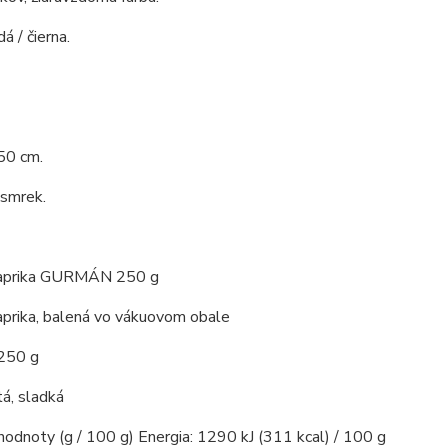
á / čierna.
50 cm.
 smrek.
paprika GURMÁN 250 g
aprika, balená vo vákuovom obale
 250 g
á, sladká
hodnoty (g / 100 g) Energia: 1290 kJ (311 kcal) / 100 g