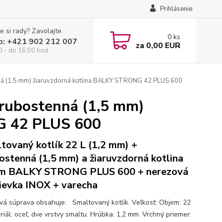
Prihlásenie
e si rady? Zavolajte.
0
ks
p: +421 902 212 007
za
0,00 EUR
0 - do 16:00 hod
nná (1,5 mm) žiaruvzdorná kotlina BALKY STRONG 42 PLUS 600
hrubostenná (1,5 mm)
G 42 PLUS 600
tovaný kotlík 22 L (1,2 mm) +
ostenná (1,5 mm) a žiaruvzdorná kotlina
cm BALKY STRONG PLUS 600 + nerezová
ievka INOX + varecha
ová súprava obsahuje: Smaltovaný kotlík. Veľkosť: Objem: 22
riál: oceľ, dve vrstvy smaltu. Hrúbka: 1,2 mm. Vrchný priemer: