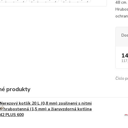
48 cm.
Hrubos
ochran
Dos
14
117
Číslo p
é produkty
Nerezový kotlík 20 L (0,8 mm) zosilnený s nitmi
+ hrubostenná (1,5 mm) a žiaruvzdorná kotlina
42 PLUS 600
m