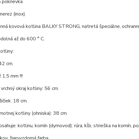
 pokrievka
nerez (inox).
nná kovová kotlina BALKY STRONG, natretá špeciálne, ochrannú 
odolná až do 600 ° C.
tliny:
42 cm.
 1,5 mm !!!
vrchný okraj kotliny: 56 cm.
ičiek: 18 cm.
otnej kotliny (ohniska): 38 cm.
bsahuje: kotlinu, komín (dymovod): rúra, kĺb, strieška na komín, po
 kov, žiaruvzdorná farba.