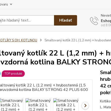
tovaru
Neviet
Hľadať
Esho
od 8:0
KOTLÍKY S OH. KOTLINOU
Smaltovaný kotlík 22 L (1,2 mm) + hruboste
tovaný kotlík 22 L (1,2 mm) + 
uvzdorná kotlina BALKY STRON
Smal
TOP produkt
hrub
42 
pokr
Kotlík
L. Mate