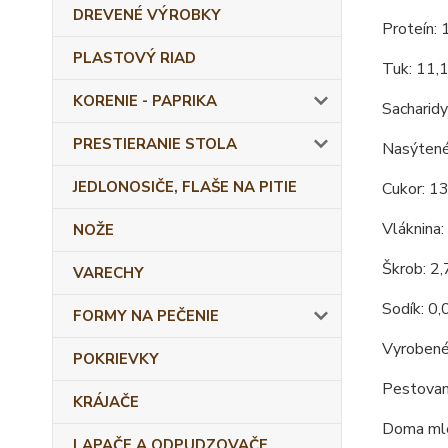
DREVENÉ VÝROBKY
Proteín: 
PLASTOVÝ RIAD
Tuk: 11,
KORENIE - PAPRIKA
Sacharidy
PRESTIERANIE STOLA
Nasýtené
JEDLONOSIČE, FLAŠE NA PITIE
Cukor: 1
Vláknina:
NOŽE
Škrob: 2
VARECHY
Sodík: 0,
FORMY NA PEČENIE
Vyrobené
POKRIEVKY
Pestovan
KRÁJAČE
Doma mle
LAPAČE A ODPUDZOVAČE