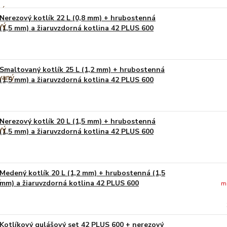
Nerezový kotlík 22 L (0,8 mm) + hrubostenná
(1,5 mm) a žiaruvzdorná kotlina 42 PLUS 600
Smaltovaný kotlík 25 L (1,2 mm) + hrubostenná
(1,5 mm) a žiaruvzdorná kotlina 42 PLUS 600
Nerezový kotlík 20 L (1,5 mm) + hrubostenná
(1,5 mm) a žiaruvzdorná kotlina 42 PLUS 600
Medený kotlík 20 L (1,2 mm) + hrubostenná (1,5
mm) a žiaruvzdorná kotlina 42 PLUS 600
m
Kotlíkový gulášový set 42 PLUS 600 + nerezový