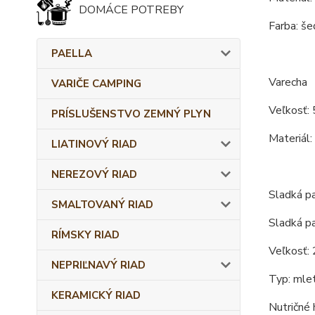
DOMÁCE POTREBY
Farba: šed
PAELLA
Varecha
VARIČE CAMPING
Veľkosť: 
PRÍSLUŠENSTVO ZEMNÝ PLYN
Materiál:
LIATINOVÝ RIAD
NEREZOVÝ RIAD
Sladká 
SMALTOVANÝ RIAD
Sladká p
RÍMSKY RIAD
Veľkosť:
NEPRIĽNAVÝ RIAD
Typ: mlet
KERAMICKÝ RIAD
Nutričné 