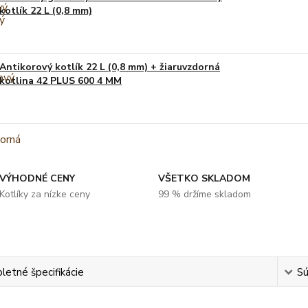
kotlík 22 L (0,8 mm)
Antikorový kotlík 22 L (0,8 mm) + žiaruvzdorná
kotlina 42 PLUS 600 4 MM
VÝHODNÉ CENY
VŠETKO SKLADOM
Kotlíky za nízke ceny
99 % držíme skladom
etné špecifikácie
Sú