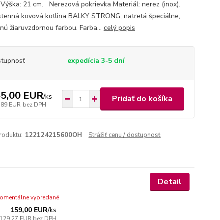
 Výška: 21 cm. Nerezová pokrievka Materiál: nerez (inox).
tenná kovová kotlina BALKY STRONG, natretá špeciálne,
nú žiaruvzdornou farbou. Farba...
celý popis
tupnosť
expedícia 3-5 dní
5,00 EUR
/
ks
Pridať do košíka
,89 EUR
bez DPH
roduktu:
122124215600OH
Strážiť cenu / dostupnosť
Detail
omentálne vypredané
159,00 EUR
/
ks
129,27 EUR
bez DPH