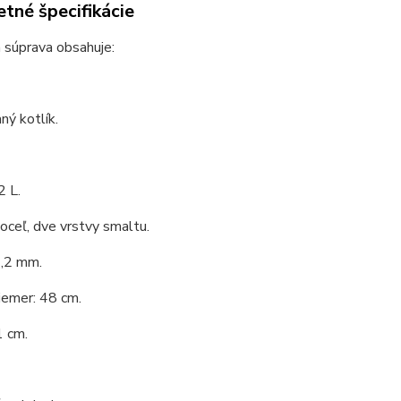
tné špecifikácie
 súprava obsahuje:
ý kotlík.
2 L.
 oceľ, dve vrstvy smaltu.
1,2 mm.
iemer: 48 cm.
1 cm.