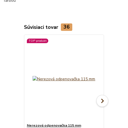
Súvisiaci tovar
36
TOP produkt
Nerezová odpenovačka 115 mm
Smaltovaná