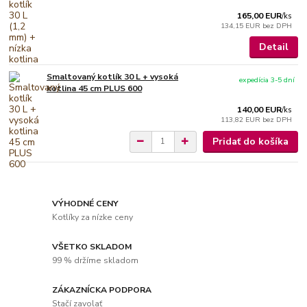
165,00 EUR
/
ks
134,15 EUR
bez DPH
Detail
Smaltovaný kotlík 30 L + vysoká
expedícia 3-5 dní
kotlina 45 cm PLUS 600
140,00 EUR
/
ks
113,82 EUR
bez DPH
Pridať do košíka
VÝHODNÉ CENY
Kotlíky za nízke ceny
VŠETKO SKLADOM
99 % držíme skladom
ZÁKAZNÍCKA PODPORA
Stačí zavolať