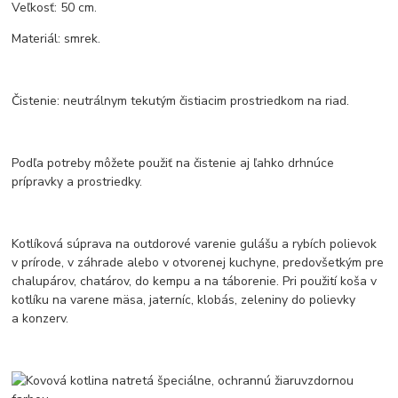
Veľkosť: 50 cm.
Materiál: smrek.
Čistenie: neutrálnym tekutým čistiacim prostriedkom na riad.
Podľa potreby môžete použiť na čistenie aj ľahko drhnúce
prípravky a prostriedky.
Kotlíková súprava na outdorové varenie gulášu a rybích polievok
v prírode, v záhrade alebo v otvorenej kuchyne, predovšetkým pre
chalupárov, chatárov, do kempu a na táborenie. Pri použití koša v
kotlíku na varene mäsa, jaterníc, klobás, zeleniny do polievky
a konzerv.