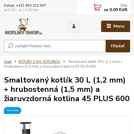
0
ks
Eshop: +421 902 212 007
za
0,00 EUR
od 8:00 - do 16:00 hod
Menu
Hľadať
Úvod
KOTLÍKY S OH. KOTLINOU
Smaltovaný kotlík 30 L (1,2 mm) +
hrubostenná (1,5 mm) a žiaruvzdorná kotlina 45 PLUS 600
Smaltovaný kotlík 30 L (1,2 mm)
+ hrubostenná (1,5 mm) a
žiaruvzdorná kotlina 45 PLUS 600
Novinka