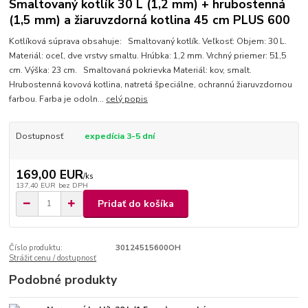
Smaltovaný kotlík 30 L (1,2 mm) + hrubostenná
(1,5 mm) a žiaruvzdorná kotlina 45 cm PLUS 600
Kotlíková súprava obsahuje: Smaltovaný kotlík. Veľkosť: Objem: 30 L.
Materiál: oceľ, dve vrstvy smaltu. Hrúbka: 1,2 mm. Vrchný priemer: 51,5
cm. Výška: 23 cm. Smaltovaná pokrievka Materiál: kov, smalt.
Hrubostenná kovová kotlina, natretá špeciálne, ochrannú žiaruvzdornou
farbou. Farba je odoln...
celý popis
Dostupnosť
expedícia 3-5 dní
169,00 EUR
/
ks
137,40 EUR
bez DPH
Pridať do košíka
Číslo produktu:
30124515600OH
Strážiť cenu / dostupnosť
Podobné produkty