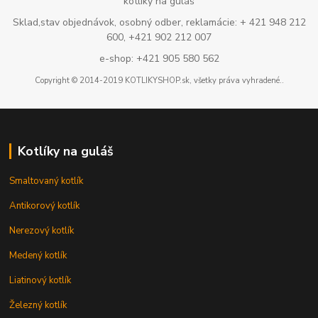
kotlíky na guláš
Sklad,stav objednávok, osobný odber, reklamácie: + 421 948 212
600, +421 902 212 007
e-shop: +421 905 580 562
Copyright © 2014-2019 KOTLIKYSHOP.sk, všetky práva vyhradené..
Kotlíky na guláš
Smaltovaný kotlík
Antikorový kotlík
Nerezový kotlík
Medený kotlík
Liatinový kotlík
Železný kotlík