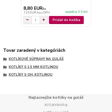
8,80 EUR
6,50 EU
/
ks
expedícia 3-5 dní
7,15 EUR
bez DPH
5,28 EUR
be
Pridať do košíka
Tovar zaradený v kategóriách
KOTLÍKOVÉ SÚPRAVY NA GULÁŠ
KOTLÍKY S 1,5 MM KOTLINOU
KOTLÍKY S OH. KOTLINOU
Najlacnejšie kotlíky na guláš
KOTLIKYSHOP.sk