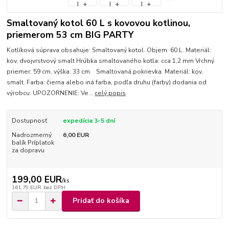
Smaltovaný kotol 60 L s kovovou kotlinou,
priemerom 53 cm BIG PARTY
Kotlíková súprava obsahuje: Smaltovaný kotol. Objem: 60 L. Materiál:
kov, dvojvrstvový smalt Hrúbka smaltovaného kotla: cca 1,2 mm Vrchný
priemer: 59 cm, výška: 33 cm. Smaltovaná pokrievka. Materiál: kov,
smalt. Farba: čierna alebo iná farba, podľa druhu (farby) dodania od
výrobcu. UPOZORNENIE: Ve...
celý popis
Dostupnosť
expedícia 3-5 dní
Nadrozmerný
6,00 EUR
balík Príplatok
za dopravu
199,00 EUR
/
ks
161,79 EUR
bez DPH
Pridať do košíka