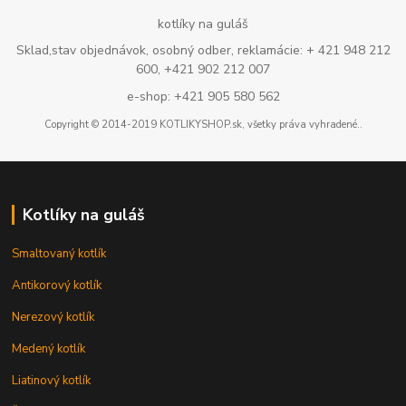
kotlíky na guláš
Sklad,stav objednávok, osobný odber, reklamácie: + 421 948 212
600, +421 902 212 007
e-shop: +421 905 580 562
Copyright © 2014-2019 KOTLIKYSHOP.sk, všetky práva vyhradené..
Kotlíky na guláš
Smaltovaný kotlík
Antikorový kotlík
Nerezový kotlík
Medený kotlík
Liatinový kotlík