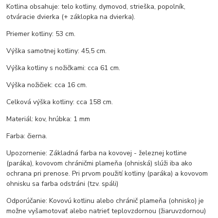
Kotlina obsahuje: telo kotliny, dymovod, strieška, popolník,
otváracie dvierka (+ záklopka na dvierka).
Priemer kotliny: 53 cm.
Výška samotnej kotliny: 45,5 cm.
Výška kotliny s nožičkami: cca 61 cm.
Výška nožičiek: cca 16 cm.
Celková výška kotliny: cca 158 cm.
Materiál: kov, hrúbka: 1 mm
Farba: čierna.
Upozornenie: Základná farba na kovovej - železnej kotline
(paráka), kovovom chráničmi plameňa (ohniská) slúži iba ako
ochrana pri prenose. Pri prvom použití kotliny (paráka) a kovovom
ohnisku sa farba odstráni (tzv. spáli)
Odporúčanie: Kovovú kotlinu alebo chránič plameňa (ohnisko) je
možne vyšamotovať alebo natrieť teplovzdornou (žiaruvzdornou)