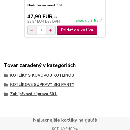
Nádoba na masť 30 L
Varecha 70 
47,90 EUR
5,90 EU
/
ks
expedícia 3-5 dní
38,94 EUR
bez DPH
4,80 EUR
be
Pridať do košíka
Tovar zaradený v kategóriách
KOTLÍKY S KOVOVOU KOTLINOU
KOTLÍKOVÉ SÚPRAVY BIG PARTY
Zabíjačková súprava 60 L
Najlacnejšie kotlíky na guláš
KOTLIKYSHOP.sk