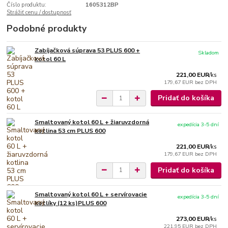
Číslo produktu:
1605312BP
Strážiť cenu / dostupnosť
Podobné produkty
Zabíjačková súprava 53 PLUS 600 +
Skladom
kotol 60 L
221,00 EUR
/
ks
179,67 EUR
bez DPH
Pridať do košíka
Smaltovaný kotol 60 L + žiaruvzdorná
expedícia 3-5 dní
kotlina 53 cm PLUS 600
221,00 EUR
/
ks
179,67 EUR
bez DPH
Pridať do košíka
Smaltovaný kotol 60 L + servírovacie
expedícia 3-5 dní
kotlíky (12 ks)PLUS 600
273,00 EUR
/
ks
221,95 EUR
bez DPH