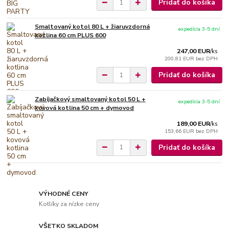
Pridať do košíka
Smaltovaný kotol 80 L + žiaruvzdorná
expedícia 3-5 dní
kotlina 60 cm PLUS 600
247,00 EUR
/
ks
200,81 EUR
bez DPH
Pridať do košíka
Zabíjačkový smaltovaný kotol 50 L +
expedícia 3-5 dní
kovová kotlina 50 cm + dymovod
189,00 EUR
/
ks
153,66 EUR
bez DPH
Pridať do košíka
VÝHODNÉ CENY
Kotlíky za nízke ceny
VŠETKO SKLADOM