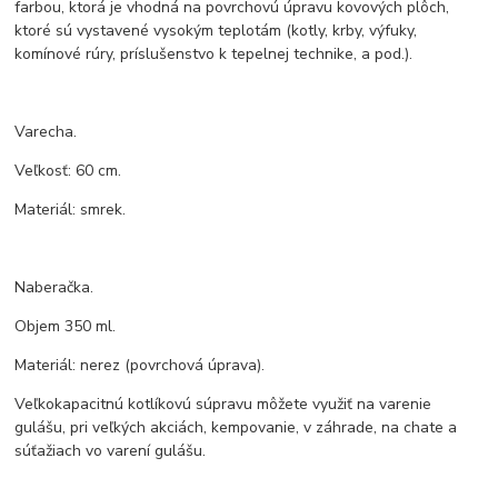
farbou, ktorá je vhodná na povrchovú úpravu kovových plôch,
ktoré sú vystavené vysokým teplotám (kotly, krby, výfuky,
komínové rúry, príslušenstvo k tepelnej technike, a pod.).
Varecha.
Veľkosť: 60 cm.
Materiál: smrek.
Naberačka.
Objem 350 ml.
Materiál: nerez (povrchová úprava).
Veľkokapacitnú kotlíkovú súpravu môžete využiť na varenie
gulášu, pri veľkých akciách, kempovanie, v záhrade, na chate a
súťažiach vo varení gulášu.